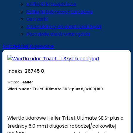
Szlifierki krawędziowe
Szlifierki taśmowo-tarczowe
Ostrzarki
Akumulatory do elektronarzędzi
Pozostałe elektronarzędzia
Najczęściej Kupowane

Szybki podgląd
Indeks:
26745 8
Marka:
Heller
Wiertło udar. TriJet Ultimate SDS-plus 6,0x100/160
Wiertło udarowe Heller TriJet Ultimate SDS-plus o
średnicy 6,0 mm i długości roboczej/całkowitej