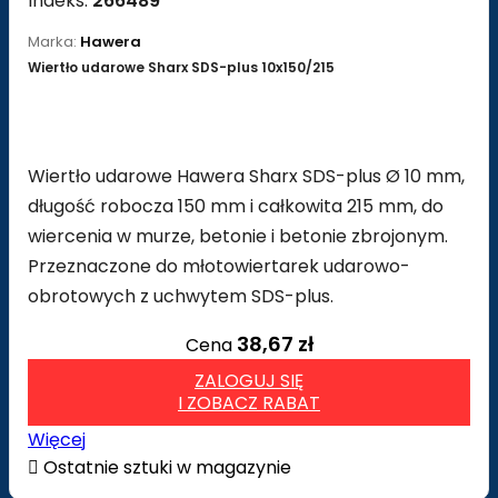
Indeks:
266489
Marka:
Hawera
Wiertło udarowe Sharx SDS-plus 10x150/215
Wiertło udarowe Hawera Sharx SDS-plus Ø 10 mm,
długość robocza 150 mm i całkowita 215 mm, do
wiercenia w murze, betonie i betonie zbrojonym.
Przeznaczone do młotowiertarek udarowo-
obrotowych z uchwytem SDS-plus.
38,67 zł
Cena
ZALOGUJ SIĘ
I ZOBACZ RABAT
Więcej

Ostatnie sztuki w magazynie