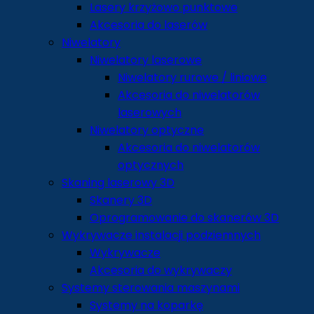
Lasery krzyżowo punktowe
Akcesoria do laserów
Niwelatory
Niwelatory laserowe
Niwelatory rurowe / liniowe
Akcesoria do niwelatorów
laserowych
Niwelatory optyczne
Akcesoria do niwelatorów
optycznych
Skaning laserowy 3D
Skanery 3D
Oprogramowanie do skanerów 3D
Wykrywacze instalacji podziemnych
Wykrywacze
Akcesoria do wykrywaczy
Systemy sterowania maszynami
Systemy na koparkę