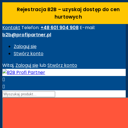
Rejestracja B2B – uzyskaj dostęp do cen
hurtowych
Kontakt
Telefon:
+48 601 904 908
E-mail:
b2b@profipartner.pl
Zaloguj się
Stwórz konto
Witaj,
Zaloguj się
lub
Stwórz konto


Strona główna
Maszyny Budowlane
Akcesoria