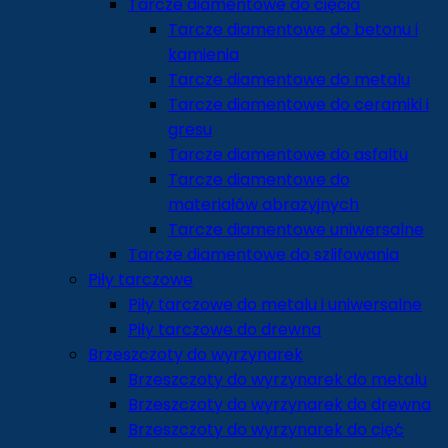
Tarcze diamentowe do cięcia
Tarcze diamentowe do betonu i
kamienia
Tarcze diamentowe do metalu
Tarcze diamentowe do ceramiki i
gresu
Tarcze diamentowe do asfaltu
Tarcze diamentowe do
materiałów abrazyjnych
Tarcze diamentowe uniwersalne
Tarcze diamentowe do szlifowania
Piły tarczowe
Piły tarczowe do metalu i uniwersalne
Piły tarczowe do drewna
Brzeszczoty do wyrzynarek
Brzeszczoty do wyrzynarek do metalu
Brzeszczoty do wyrzynarek do drewna
Brzeszczoty do wyrzynarek do cięć