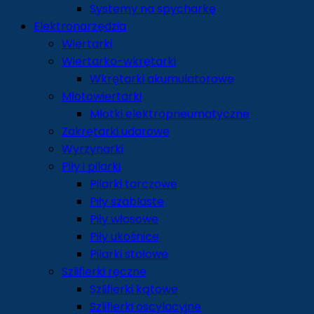
Systemy na spycharkę
Elektronarzędzia
Wiertarki
Wiertarko-wkrętarki
Wkrętarki akumulatorowe
Młotowiertarki
Młotki elektropneumatyczne
Zakrętarki udarowe
Wyrzynarki
Piły i pilarki
Pilarki tarczowe
Piły szablaste
Piły włosowe
Piły ukośnice
Pilarki stołowe
Szlifierki ręczne
Szlifierki kątowe
Szlifierki oscylacyjne