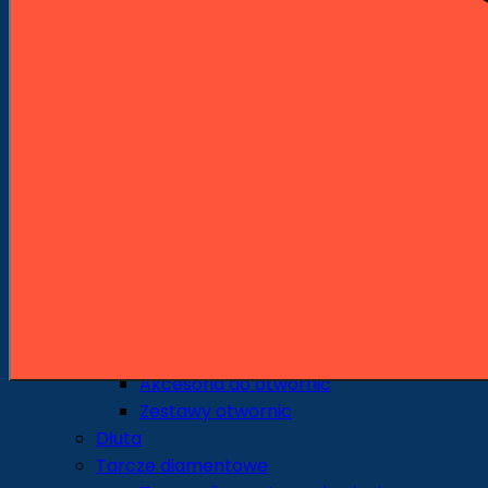
Wiertła piórowe
Środkowce
Sedniki
Pogłębiacze
Wiertła uniwersalne i specjalne
Wiertła do szkła i ceramiki
Otwornice i Koronki
Otwornice do metalu
Otwornice do drewna
Otwornice do ceramiki i gresu
Otwornice do pracy na sucho
Otwornice do pracy na mokro
Otwornice uniwersalne
Korony udarowe
Akcesoria do otwornic
Zestawy otwornic
Dłuta
Tarcze diamentowe