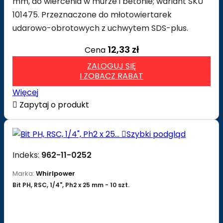
mm, do wiercenia w murze i betonie; wariant SKU
101475. Przeznaczone do młotowiertarek
udarowo-obrotowych z uchwytem SDS-plus.
12,33 zł
Cena
ZALOGUJ SIĘ
I ZOBACZ RABAT
Więcej

Zapytaj o produkt

Szybki podgląd
Indeks:
962-11-0252
Marka:
Whirlpower
Bit PH, RSC, 1/4", Ph2 x 25 mm - 10 szt.