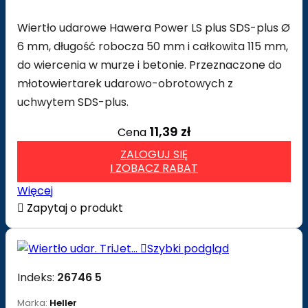
Wiertło udarowe Hawera Power LS plus SDS-plus Ø
6 mm, długość robocza 50 mm i całkowita 115 mm,
do wiercenia w murze i betonie. Przeznaczone do
młotowiertarek udarowo-obrotowych z
uchwytem SDS-plus.
11,39 zł
Cena
ZALOGUJ SIĘ
I ZOBACZ RABAT
Więcej

Zapytaj o produkt

Szybki podgląd
Indeks:
26746 5
Marka:
Heller