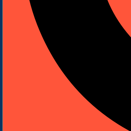
Spalinowe młoty wyburzeniowe
Akcesoria i osprzęt
Bity do wkrętarek
Bity Udarowe
Bity długie
Zestawy bitów
Klucze nasadowe do wkrętarek
Uchwyty do bitów
Wkrętaki do bitów
Adaptery do bitów
Ograniczniki do płyt
Wiertła
Wiertła do betonu i kamienia
Wiertła do metalu
Rozwiertaki i pogłębiacze
Wiertła standardowe do metalu
Wiertła do drewna
Wiertła standardowe