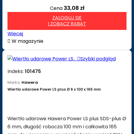
33,08 zł
Cena
ZALOGUJ SIĘ
I ZOBACZ RABAT
Więcej

W magazynie

Szybki podgląd
Indeks:
101475
Marka:
Hawera
Wiertło udarowe Power LS plus Ø 6 x 100 x 165 mm
Wiertło udarowe Hawera Power LS plus SDS-plus Ø
6 mm, długość robocza 100 mm i całkowita 165