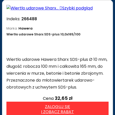

Szybki podgląd
Indeks:
266488
Marka:
Hawera
Wiertło udarowe Sharx SDS-plus 10,0x165/100
Wiertło udarowe Hawera Sharx SDS-plus Ø 10 mm,
długość robocza 100 mm i całkowita 165 mm, do
wiercenia w murze, betonie i betonie zbrojonym.
Przeznaczone do młotowiertarek udarowo-
obrotowych z uchwytem SDS-plus.
32,65 zł
Cena
ZALOGUJ SIĘ
I ZOBACZ RABAT