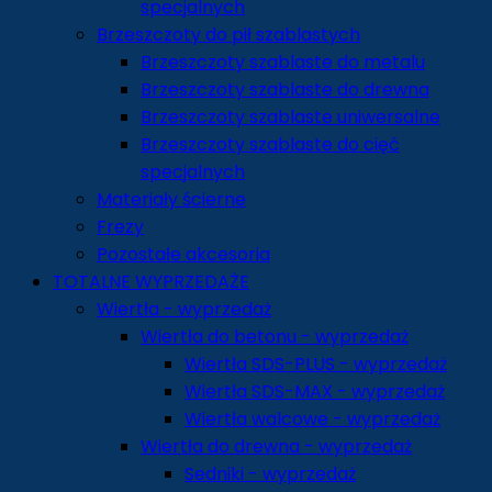
specjalnych
Brzeszczoty do pił szablastych
Brzeszczoty szablaste do metalu
Brzeszczoty szablaste do drewna
Brzeszczoty szablaste uniwersalne
Brzeszczoty szablaste do cięć
specjalnych
Materiały ścierne
Frezy
Pozostałe akcesoria
TOTALNE WYPRZEDAŻE
Wiertła - wyprzedaż
Wiertła do betonu - wyprzedaż
Wiertła SDS-PLUS - wyprzedaż
Wiertła SDS-MAX - wyprzedaż
Wiertła walcowe - wyprzedaż
Wiertła do drewna - wyprzedaż
Sedniki - wyprzedaż