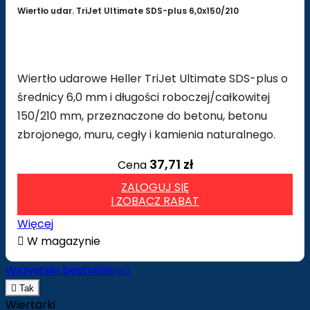
Wiertło udar. TriJet Ultimate SDS-plus 6,0x150/210
Wiertło udarowe Heller TriJet Ultimate SDS-plus o
średnicy 6,0 mm i długości roboczej/całkowitej
150/210 mm, przeznaczone do betonu, betonu
zbrojonego, muru, cegły i kamienia naturalnego.
37,71 zł
Cena
ZALOGUJ SIĘ
I ZOBACZ RABAT
Więcej

W magazynie
Wszystkie bestsellery


Tak
Wiertarki