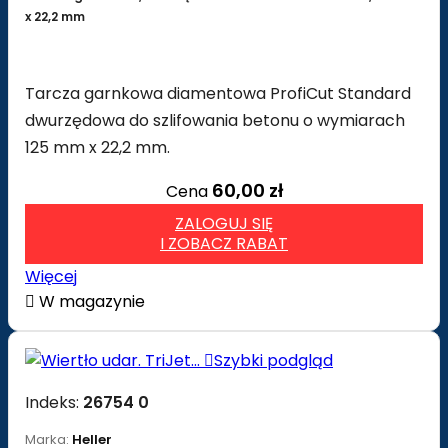
x 22,2 mm
Tarcza garnkowa diamentowa ProfiCut Standard
dwurzędowa do szlifowania betonu o wymiarach
125 mm x 22,2 mm.
60,00 zł
Cena
ZALOGUJ SIĘ
I ZOBACZ RABAT
Więcej

W magazynie

Szybki podgląd
Indeks:
26754 0
Marka:
Heller