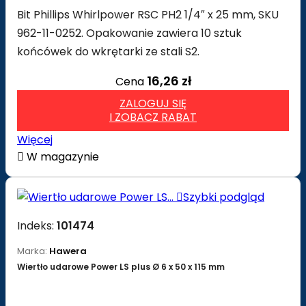
Bit Phillips Whirlpower RSC PH2 1/4″ x 25 mm, SKU
962-11-0252. Opakowanie zawiera 10 sztuk
końcówek do wkrętarki ze stali S2.
16,26 zł
Cena
ZALOGUJ SIĘ
I ZOBACZ RABAT
Więcej

W magazynie

Szybki podgląd
Indeks:
101474
Marka:
Hawera
Wiertło udarowe Power LS plus Ø 6 x 50 x 115 mm