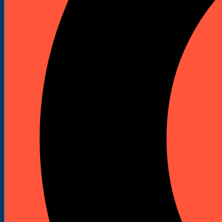
Akcesoria do kafarów
Szlifierki podłogowe
Maszyny do szlifowania podłóg
Akcesoria do szlifierek
Wiertnice i statywy
Wiertnice elektryczne
Wiertnice spalinowe
Statywy do wiertnic
Korony diamentowe do wiertnic
Odkurzacze przemysłowe
Piły stołowe
Przecinarki
Przecinarki stołowe
Przecinarki jezdne
Przecinarki ręczne
Młoty udarowe spalinowe
Spalinowe młoty udarowo-obrotowe