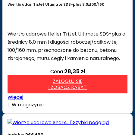
Wiertło udar. TriJet Ultimate SDS-plus 8,0x100/160
Wiertło udarowe Heller TriJet Ultimate SDS-plus o
średnicy 8,0 mm i długości roboczej/całkowitej
100/160 mm, przeznaczone do betonu, betonu
zbrojonego, muru, cegły i kamienia naturalnego.
28,35 zł
Cena
ZALOGUJ SIĘ
I ZOBACZ RABAT
Więcej

W magazynie

Szybki podgląd