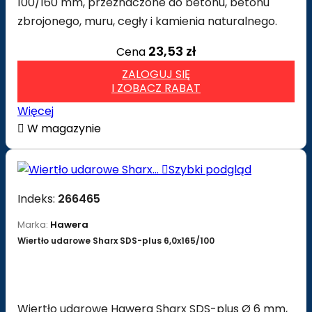
100/160 mm, przeznaczone do betonu, betonu
zbrojonego, muru, cegły i kamienia naturalnego.
23,53 zł
Cena
ZALOGUJ SIĘ
I ZOBACZ RABAT
Więcej

W magazynie

Szybki podgląd
Indeks:
266465
Marka:
Hawera
Wiertło udarowe Sharx SDS-plus 6,0x165/100
Wiertło udarowe Hawera Sharx SDS-plus Ø 6 mm,