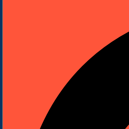
Elektronarzędzia
Technika Pomiarowa
Wyprzedaże


Do Pobrania
Katalogi Produktowe
Pliki Produktowe
Cenniki do pobrania
Załóż Konto
Kontakt
Strona główna
Elektronarzędzia
Wiertarki
KATEGORIE
Maszyny budowlane
Kafary (Palownice)
Kafary spalinowe