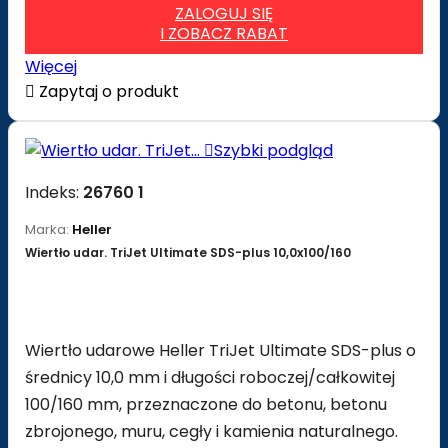
ZALOGUJ SIĘ
I ZOBACZ RABAT
Więcej

Zapytaj o produkt

Szybki podgląd
Indeks:
26760 1
Marka:
Heller
Wiertło udar. TriJet Ultimate SDS-plus 10,0x100/160
Wiertło udarowe Heller TriJet Ultimate SDS-plus o
średnicy 10,0 mm i długości roboczej/całkowitej
100/160 mm, przeznaczone do betonu, betonu
zbrojonego, muru, cegły i kamienia naturalnego.