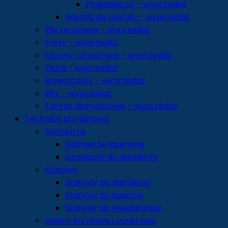
Pogłębiacze - wyprzedaż
Wiertła do metalu - wyprzedaż
Piły tarczowe - wyprzedaż
Frezy - wyprzedaż
Korony i otwornice - wyprzedaż
Dłuta - wyprzedaż
Brzeszczoty - wyprzedaż
Bity - wyprzedaż
Tarcze diamentowe - wyprzedaż
Technika pomiarowa
Dalmierze
Dalmierze laserowe
Akcesoria do dalmierzy
Statywy
Statywy do dalmierzy
Statywy do laserów
Statywy do niwelatorów
Lasery krzyżowe i punktowe