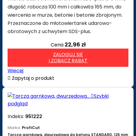
długość robocza 100 mm i całkowita 165 mm, do
wiercenia w murze, betonie i betonie zbrojonym.
Przeznaczone do młotowiertarek udarowo-
obrotowych z uchwytem SDS-plus.
22,96 zł
Cena
ZALOGUJ SIĘ
I ZOBACZ RABAT
Więcej

Zapytaj o produkt

Szybki
podgląd
Indeks:
951222
Marka:
ProfiCut
Tarcza garnkowa, dwurzędowa do betonu STANDARD, 125 mm