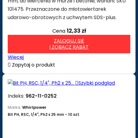
mm, do wiercenia w murze i betonie; wariant SKU
101475. Przeznaczone do młotowiertarek
udarowo-obrotowych z uchwytem SDS-plus.
12,33 zł
Cena
ZALOGUJ SIĘ
I ZOBACZ RABAT
Więcej

Zapytaj o produkt

Szybki podgląd
Indeks:
962-11-0252
Marka:
Whirlpower
Bit PH, RSC, 1/4", Ph2 x 25 mm - 10 szt.