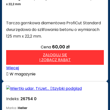
x 22,2 mm
Tarcza garnkowa diamentowa ProfiCut Standard
dwurzędowa do szlifowania betonu o wymiarach
125 mm x 22,2 mm.
60,00 zł
Cena
ZALOGUJ SIĘ
I ZOBACZ RABAT
Więcej

W magazynie

Szybki podgląd
Indeks:
26754 0
Marka:
Heller