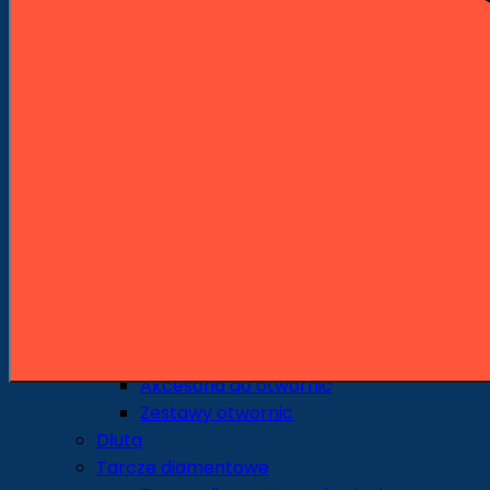
Wiertła piórowe
Środkowce
Sedniki
Pogłębiacze
Wiertła uniwersalne i specjalne
Wiertła do szkła i ceramiki
Otwornice i Koronki
Otwornice do metalu
Otwornice do drewna
Otwornice do ceramiki i gresu
Otwornice do pracy na sucho
Otwornice do pracy na mokro
Otwornice uniwersalne
Korony udarowe
Akcesoria do otwornic
Zestawy otwornic
Dłuta
Tarcze diamentowe