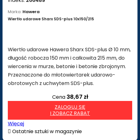
Indeks:
266489
Marka:
Hawera
Wiertło udarowe Sharx SDS-plus 10x150/215
Wiertło udarowe Hawera Sharx SDS-plus Ø 10 mm,
długość robocza 150 mm i całkowita 215 mm, do
wiercenia w murze, betonie i betonie zbrojonym.
Przeznaczone do młotowiertarek udarowo-
obrotowych z uchwytem SDS-plus.
38,67 zł
Cena
ZALOGUJ SIĘ
I ZOBACZ RABAT
Więcej

Ostatnie sztuki w magazynie