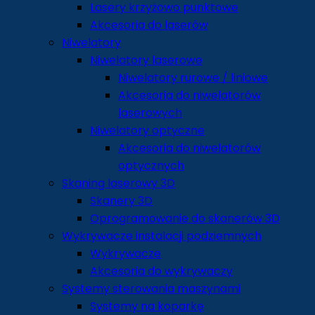
Lasery krzyżowo punktowe
Akcesoria do laserów
Niwelatory
Niwelatory laserowe
Niwelatory rurowe / liniowe
Akcesoria do niwelatorów
laserowych
Niwelatory optyczne
Akcesoria do niwelatorów
optycznych
Skaning laserowy 3D
Skanery 3D
Oprogramowanie do skanerów 3D
Wykrywacze instalacji podziemnych
Wykrywacze
Akcesoria do wykrywaczy
Systemy sterowania maszynami
Systemy na koparkę