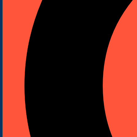
Akcesoria do kafarów
Szlifierki podłogowe
Maszyny do szlifowania podłóg
Akcesoria do szlifierek
Wiertnice i statywy
Wiertnice elektryczne
Wiertnice spalinowe
Statywy do wiertnic
Korony diamentowe do wiertnic
Odkurzacze przemysłowe
Piły stołowe
Przecinarki
Przecinarki stołowe
Przecinarki jezdne
Przecinarki ręczne
Młoty udarowe spalinowe
Spalinowe młoty udarowo-obrotowe