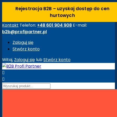
Rejestracja B2B – uzyskaj dostęp do cen
hurtowych
Kontakt
Telefon:
+48 601 904 908
E-mail:
b2b@profipartner.pl
Zaloguj się
Stwórz konto
Witaj,
Zaloguj się
lub
Stwórz konto


Strona główna
Maszyny Budowlane
Akcesoria