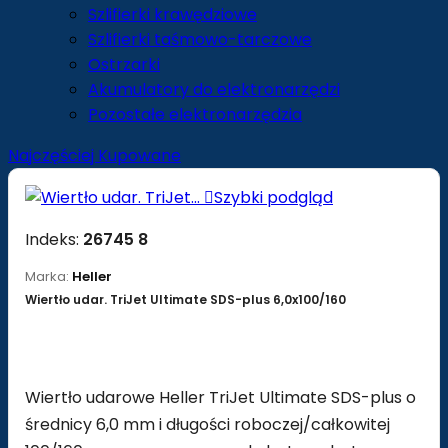
Szlifierki krawędziowe
Szlifierki taśmowo-tarczowe
Ostrzarki
Akumulatory do elektronarzędzi
Pozostałe elektronarzędzia
Najczęściej Kupowane

Szybki podgląd
Indeks:
26745 8
Marka:
Heller
Wiertło udar. TriJet Ultimate SDS-plus 6,0x100/160
Wiertło udarowe Heller TriJet Ultimate SDS-plus o
średnicy 6,0 mm i długości roboczej/całkowitej