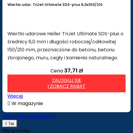
Wiertło udar. TriJet Ultimate SDS-plus 6,0x150/210
Wiertło udarowe Heller TriJet Ultimate SDS-plus o
średnicy 6,0 mm i długości roboczej/całkowitej
150/210 mm, przeznaczone do betonu, betonu
zbrojonego, muru, cegły i kamienia naturalnego.
37,71 zł
Cena
ZALOGUJ SIĘ
I ZOBACZ RABAT
Więcej

W magazynie
Wszystkie bestsellery


Tak
Piły stołowe