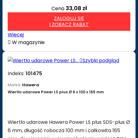
33,08 zł
Cena
ZALOGUJ SIĘ
I ZOBACZ RABAT
Więcej

W magazynie

Szybki podgląd
Indeks:
101475
Marka:
Hawera
Wiertło udarowe Power LS plus Ø 6 x 100 x 165 mm
Wiertło udarowe Hawera Power LS plus SDS-plus Ø
6 mm, długość robocza 100 mm i całkowita 165