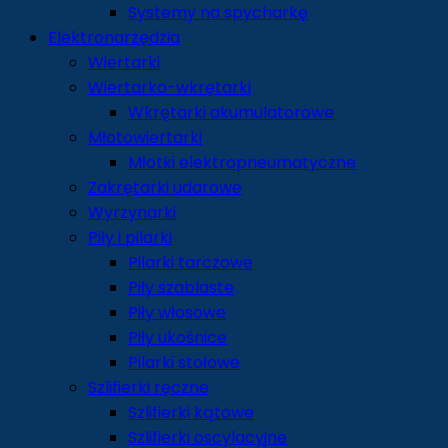
Systemy na spycharkę
Elektronarzędzia
Wiertarki
Wiertarko-wkrętarki
Wkrętarki akumulatorowe
Młotowiertarki
Młotki elektropneumatyczne
Zakrętarki udarowe
Wyrzynarki
Piły i pilarki
Pilarki tarczowe
Piły szablaste
Piły włosowe
Piły ukośnice
Pilarki stołowe
Szlifierki ręczne
Szlifierki kątowe
Szlifierki oscylacyjne