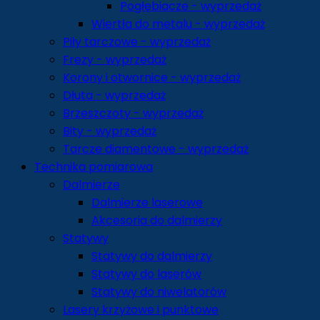
Pogłębiacze - wyprzedaż
Wiertła do metalu - wyprzedaż
Piły tarczowe - wyprzedaż
Frezy - wyprzedaż
Korony i otwornice - wyprzedaż
Dłuta - wyprzedaż
Brzeszczoty - wyprzedaż
Bity - wyprzedaż
Tarcze diamentowe - wyprzedaż
Technika pomiarowa
Dalmierze
Dalmierze laserowe
Akcesoria do dalmierzy
Statywy
Statywy do dalmierzy
Statywy do laserów
Statywy do niwelatorów
Lasery krzyżowe i punktowe