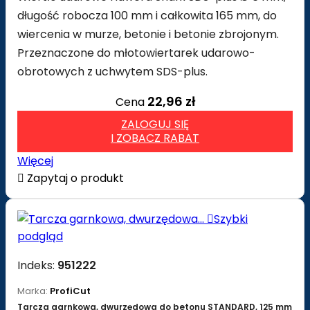
długość robocza 100 mm i całkowita 165 mm, do
wiercenia w murze, betonie i betonie zbrojonym.
Przeznaczone do młotowiertarek udarowo-
obrotowych z uchwytem SDS-plus.
22,96 zł
Cena
ZALOGUJ SIĘ
I ZOBACZ RABAT
Więcej

Zapytaj o produkt

Szybki
podgląd
Indeks:
951222
Marka:
ProfiCut
Tarcza garnkowa, dwurzędowa do betonu STANDARD, 125 mm