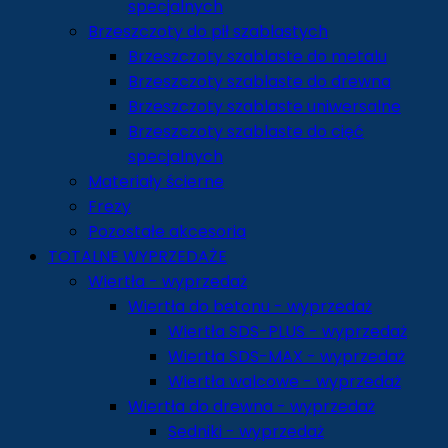
specjalnych
Brzeszczoty do pił szablastych
Brzeszczoty szablaste do metalu
Brzeszczoty szablaste do drewna
Brzeszczoty szablaste uniwersalne
Brzeszczoty szablaste do cięć
specjalnych
Materiały ścierne
Frezy
Pozostałe akcesoria
TOTALNE WYPRZEDAŻE
Wiertła - wyprzedaż
Wiertła do betonu - wyprzedaż
Wiertła SDS-PLUS - wyprzedaż
Wiertła SDS-MAX - wyprzedaż
Wiertła walcowe - wyprzedaż
Wiertła do drewna - wyprzedaż
Sedniki - wyprzedaż