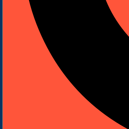
Spalinowe młoty wyburzeniowe
Akcesoria i osprzęt
Bity do wkrętarek
Bity Udarowe
Bity długie
Zestawy bitów
Klucze nasadowe do wkrętarek
Uchwyty do bitów
Wkrętaki do bitów
Adaptery do bitów
Ograniczniki do płyt
Wiertła
Wiertła do betonu i kamienia
Wiertła do metalu
Rozwiertaki i pogłębiacze
Wiertła standardowe do metalu
Wiertła do drewna
Wiertła standardowe