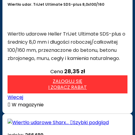
Wiertło udar. TriJet Ultimate SDS-plus 8,0x100/160
Wiertło udarowe Heller TriJet Ultimate SDS-plus o
średnicy 8,0 mm i długości roboczej/całkowitej
100/160 mm, przeznaczone do betonu, betonu
zbrojonego, muru, cegły i kamienia naturalnego.
28,35 zł
Cena
ZALOGUJ SIĘ
I ZOBACZ RABAT
Więcej

W magazynie

Szybki podgląd