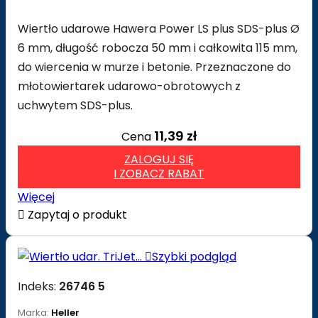
Wiertło udarowe Hawera Power LS plus SDS-plus Ø
6 mm, długość robocza 50 mm i całkowita 115 mm,
do wiercenia w murze i betonie. Przeznaczone do
młotowiertarek udarowo-obrotowych z
uchwytem SDS-plus.
11,39 zł
Cena
ZALOGUJ SIĘ
I ZOBACZ RABAT
Więcej

Zapytaj o produkt

Szybki podgląd
Indeks:
26746 5
Marka:
Heller