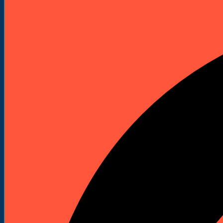
Elektronarzędzia
Technika Pomiarowa
Wyprzedaże


Do Pobrania
Katalogi Produktowe
Pliki Produktowe
Cenniki do pobrania
Załóż Konto
Kontakt
Strona główna
Maszyny budowlane
Piły stołowe
KATEGORIE
Maszyny budowlane
Kafary (Palownice)
Kafary spalinowe