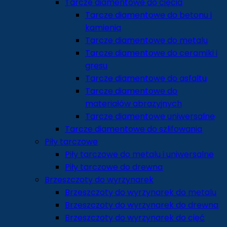
Tarcze diamentowe do cięcia
Tarcze diamentowe do betonu i
kamienia
Tarcze diamentowe do metalu
Tarcze diamentowe do ceramiki i
gresu
Tarcze diamentowe do asfaltu
Tarcze diamentowe do
materiałów abrazyjnych
Tarcze diamentowe uniwersalne
Tarcze diamentowe do szlifowania
Piły tarczowe
Piły tarczowe do metalu i uniwersalne
Piły tarczowe do drewna
Brzeszczoty do wyrzynarek
Brzeszczoty do wyrzynarek do metalu
Brzeszczoty do wyrzynarek do drewna
Brzeszczoty do wyrzynarek do cięć