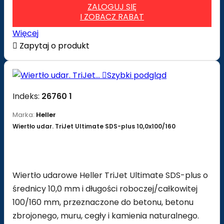
ZALOGUJ SIĘ
I ZOBACZ RABAT
Więcej

Zapytaj o produkt

Szybki podgląd
Indeks:
26760 1
Marka:
Heller
Wiertło udar. TriJet Ultimate SDS-plus 10,0x100/160
Wiertło udarowe Heller TriJet Ultimate SDS-plus o
średnicy 10,0 mm i długości roboczej/całkowitej
100/160 mm, przeznaczone do betonu, betonu
zbrojonego, muru, cegły i kamienia naturalnego.