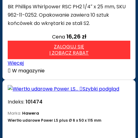
Bit Phillips Whirlpower RSC PH2 1/4″ x 25 mm, SKU
962-11-0252. Opakowanie zawiera 10 sztuk
końcówek do wkrętarki ze stali S2.
16,26 zł
Cena
ZALOGUJ SIĘ
I ZOBACZ RABAT
Więcej

W magazynie

Szybki podgląd
Indeks:
101474
Marka:
Hawera
Wiertło udarowe Power LS plus Ø 6 x 50 x 115 mm