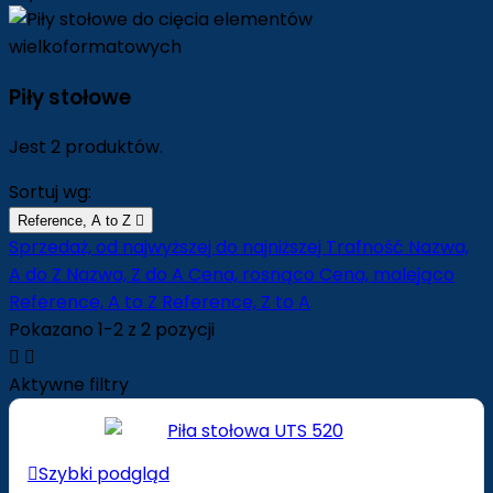
Piły stołowe
Jest 2 produktów.
Sortuj wg:
Reference, A to Z

Sprzedaż, od najwyższej do najniższej
Trafność
Nazwa,
A do Z
Nazwa, Z do A
Cena, rosnąco
Cena, malejąco
Reference, A to Z
Reference, Z to A
Pokazano 1-2 z 2 pozycji


Aktywne filtry

Szybki podgląd