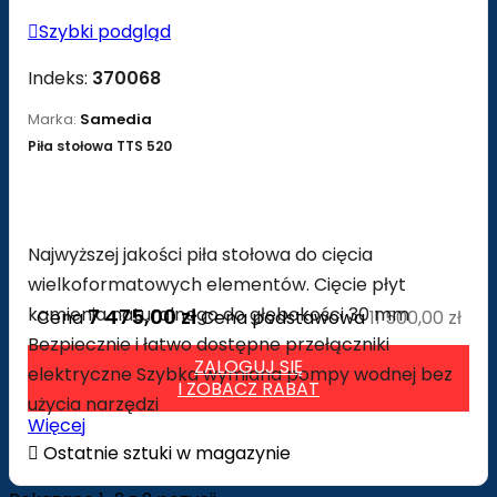

Szybki podgląd
Indeks:
370068
Marka:
Samedia
Piła stołowa TTS 520
Najwyższej jakości piła stołowa do cięcia
wielkoformatowych elementów. Cięcie płyt
kamienia naturalnego do głębokości 30 mm
7 475,00 zł
Cena
Cena podstawowa
11 500,00 zł
Bezpiecznie i łatwo dostępne przełączniki
ZALOGUJ SIĘ
elektryczne Szybka wymiana pompy wodnej bez
I ZOBACZ RABAT
użycia narzędzi
Więcej

Ostatnie sztuki w magazynie