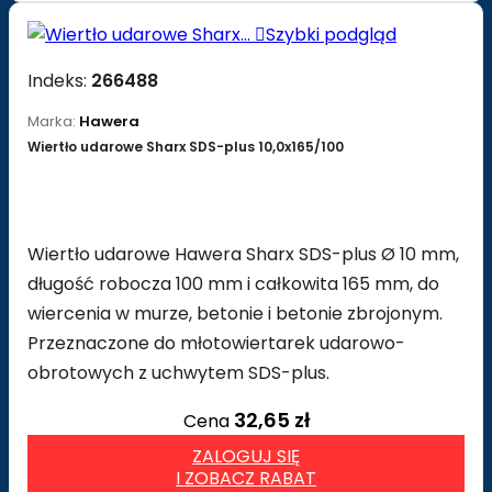

Szybki podgląd
Indeks:
266488
Marka:
Hawera
Wiertło udarowe Sharx SDS-plus 10,0x165/100
Wiertło udarowe Hawera Sharx SDS-plus Ø 10 mm,
długość robocza 100 mm i całkowita 165 mm, do
wiercenia w murze, betonie i betonie zbrojonym.
Przeznaczone do młotowiertarek udarowo-
obrotowych z uchwytem SDS-plus.
32,65 zł
Cena
ZALOGUJ SIĘ
I ZOBACZ RABAT