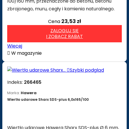
100/160 mm, przeznaczone do betonu, betonu
zbrojonego, muru, cegły i kamienia naturalnego.
23,53 zł
Cena
ZALOGUJ SIĘ
I ZOBACZ RABAT
Więcej

W magazynie

Szybki podgląd
Indeks:
266465
Marka:
Hawera
Wiertło udarowe Sharx SDS-plus 6,0x165/100
Wiertło udarowe Hawera Sharx SDS-plus Ø 6 mm,