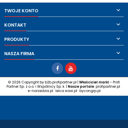

TWOJE KONTO

KONTAKT

PRODUKTY

NASZA FIRMA
© 2026 Copyright by
b2b.profipartner.pl
|
Właściciel marki
– Profi
Partner Sp. z o.o. i Wspólnicy Sp. k. |
Nasze portale
:
profipartner.pl
·
e-narzedzia.pl
·
leica.waw.pl
·
bycongrp.pl