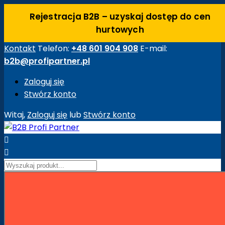
Rejestracja B2B – uzyskaj dostęp do cen
hurtowych
Kontakt
Telefon:
+48 601 904 908
E-mail:
b2b@profipartner.pl
Zaloguj się
Stwórz konto
Witaj,
Zaloguj się
lub
Stwórz konto


Strona główna
Maszyny Budowlane
Akcesoria