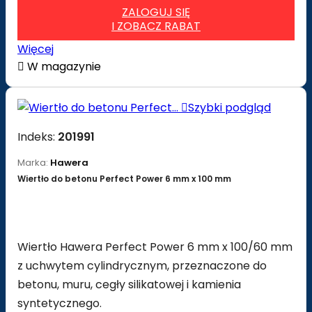
ZALOGUJ SIĘ
I ZOBACZ RABAT
Więcej

W magazynie

Szybki podgląd
Indeks:
201991
Marka:
Hawera
Wiertło do betonu Perfect Power 6 mm x 100 mm
Wiertło Hawera Perfect Power 6 mm x 100/60 mm
z uchwytem cylindrycznym, przeznaczone do
betonu, muru, cegły silikatowej i kamienia
syntetycznego.