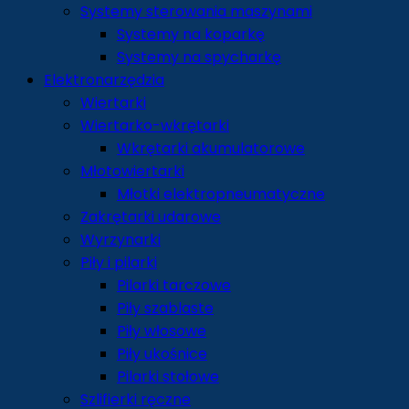
Systemy sterowania maszynami
Systemy na koparkę
Systemy na spycharkę
Elektronarzędzia
Wiertarki
Wiertarko-wkrętarki
Wkrętarki akumulatorowe
Młotowiertarki
Młotki elektropneumatyczne
Zakrętarki udarowe
Wyrzynarki
Piły i pilarki
Pilarki tarczowe
Piły szablaste
Piły włosowe
Piły ukośnice
Pilarki stołowe
Szlifierki ręczne