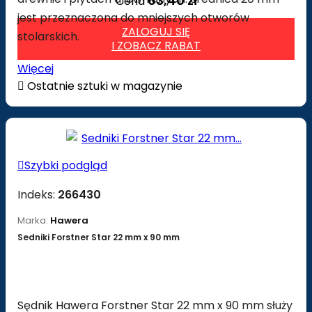
63,40 zł
Cena
jest przeznaczona do mniejszych otworów
ZALOGUJ SIĘ
stolarskich.
I ZOBACZ RABAT
Więcej

Ostatnie sztuki w magazynie

Szybki podgląd
Indeks:
266430
Marka:
Hawera
Sedniki Forstner Star 22 mm x 90 mm
Sędnik Hawera Forstner Star 22 mm x 90 mm służy