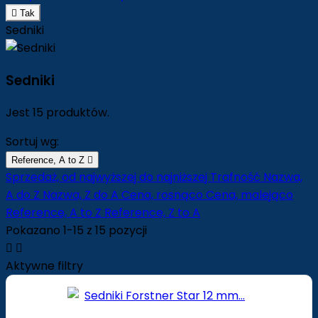

Tak
Sedniki
Sedniki
Jest 15 produktów.
Sortuj wg:
Reference, A to Z

Sprzedaż, od najwyższej do najniższej
Trafność
Nazwa,
A do Z
Nazwa, Z do A
Cena, rosnąco
Cena, malejąco
Reference, A to Z
Reference, Z to A
Pokazano 1-15 z 15 pozycji


Aktywne filtry