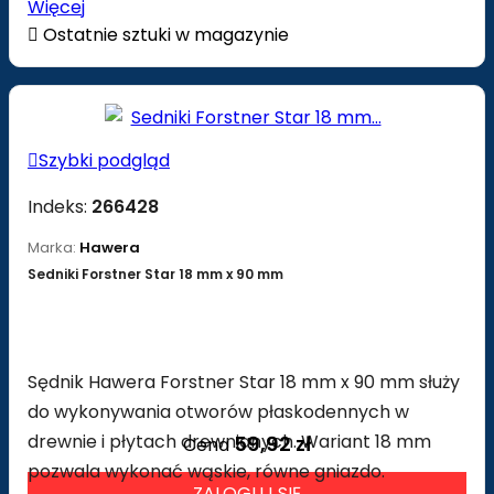
Więcej

Ostatnie sztuki w magazynie

Szybki podgląd
Indeks:
266428
Marka:
Hawera
Sedniki Forstner Star 18 mm x 90 mm
Sędnik Hawera Forstner Star 18 mm x 90 mm służy
do wykonywania otworów płaskodennych w
drewnie i płytach drewnianych. Wariant 18 mm
59,92 zł
Cena
pozwala wykonać wąskie, równe gniazdo.
ZALOGUJ SIĘ