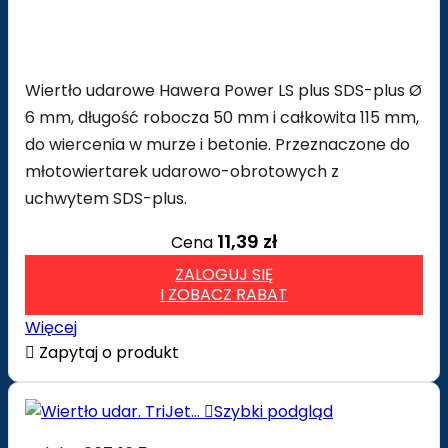
Wiertło udarowe Hawera Power LS plus SDS-plus Ø
6 mm, długość robocza 50 mm i całkowita 115 mm,
do wiercenia w murze i betonie. Przeznaczone do
młotowiertarek udarowo-obrotowych z
uchwytem SDS-plus.
11,39 zł
Cena
ZALOGUJ SIĘ
I ZOBACZ RABAT
Więcej

Zapytaj o produkt

Szybki podgląd