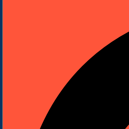
Elektronarzędzia
Technika Pomiarowa
Wyprzedaże


Do Pobrania
Katalogi Produktowe
Pliki Produktowe
Cenniki do pobrania
Załóż Konto
Kontakt
Strona główna
Akcesoria i osprzęt
Wiertła
Wiertła do drewna
Sedniki
KATEGORIE
Maszyny budowlane