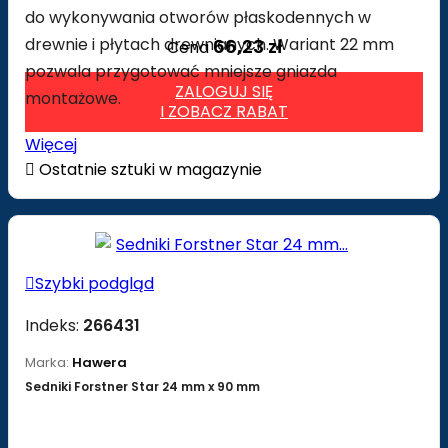
do wykonywania otworów płaskodennych w
drewnie i płytach drewnianych. Wariant 22 mm
66,23 zł
Cena
pozwala przygotować mniejsze gniazda
ZALOGUJ SIĘ
montażowe.
I ZOBACZ RABAT
Więcej

Ostatnie sztuki w magazynie

Szybki podgląd
Indeks:
266431
Marka:
Hawera
Sedniki Forstner Star 24 mm x 90 mm