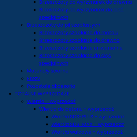
Brzeszczoty do wyrzynarek do drewna
Brzeszczoty do wyrzynarek do cięć
specjalnych
Brzeszczoty do pił szablastych
Brzeszczoty szablaste do metalu
Brzeszczoty szablaste do drewna
Brzeszczoty szablaste uniwersalne
Brzeszczoty szablaste do cięć
specjalnych
Materiały ścierne
Frezy
Pozostałe akcesoria
TOTALNE WYPRZEDAŻE
Wiertła - wyprzedaż
Wiertła do betonu - wyprzedaż
Wiertła SDS-PLUS - wyprzedaż
Wiertła SDS-MAX - wyprzedaż
Wiertła walcowe - wyprzedaż