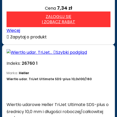
7,34 zł
Cena
ZALOGUJ SIĘ
I ZOBACZ RABAT
Więcej

Zapytaj o produkt

Szybki podgląd
Indeks:
26760 1
Marka:
Heller
Wiertło udar. TriJet Ultimate SDS-plus 10,0x100/160
Wiertło udarowe Heller TriJet Ultimate SDS-plus o
średnicy 10,0 mm i długości roboczej/całkowitej