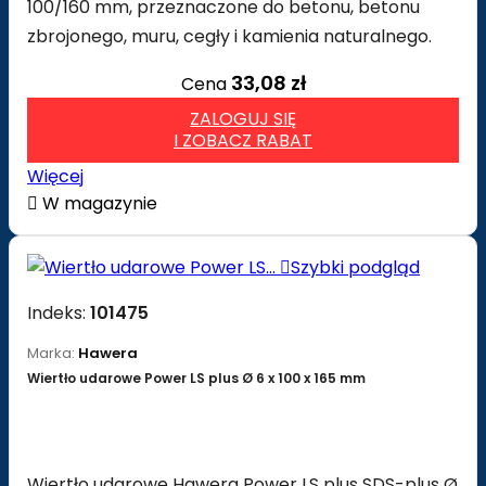
100/160 mm, przeznaczone do betonu, betonu
zbrojonego, muru, cegły i kamienia naturalnego.
33,08 zł
Cena
ZALOGUJ SIĘ
I ZOBACZ RABAT
Więcej

W magazynie

Szybki podgląd
Indeks:
101475
Marka:
Hawera
Wiertło udarowe Power LS plus Ø 6 x 100 x 165 mm
Wiertło udarowe Hawera Power LS plus SDS-plus Ø