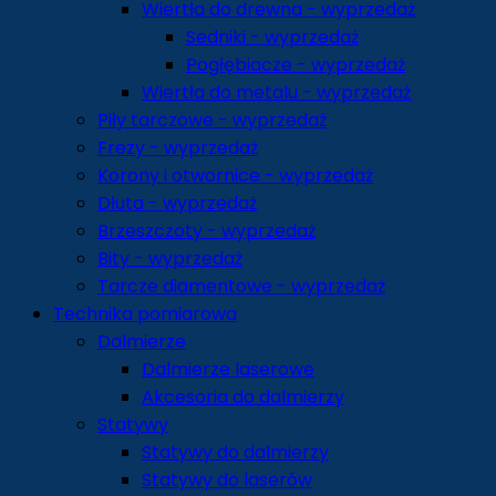
Wiertła do drewna - wyprzedaż
Sedniki - wyprzedaż
Pogłębiacze - wyprzedaż
Wiertła do metalu - wyprzedaż
Piły tarczowe - wyprzedaż
Frezy - wyprzedaż
Korony i otwornice - wyprzedaż
Dłuta - wyprzedaż
Brzeszczoty - wyprzedaż
Bity - wyprzedaż
Tarcze diamentowe - wyprzedaż
Technika pomiarowa
Dalmierze
Dalmierze laserowe
Akcesoria do dalmierzy
Statywy
Statywy do dalmierzy
Statywy do laserów