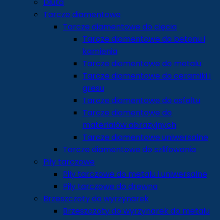
Dłuta
Tarcze diamentowe
Tarcze diamentowe do cięcia
Tarcze diamentowe do betonu i
kamienia
Tarcze diamentowe do metalu
Tarcze diamentowe do ceramiki i
gresu
Tarcze diamentowe do asfaltu
Tarcze diamentowe do
materiałów abrazyjnych
Tarcze diamentowe uniwersalne
Tarcze diamentowe do szlifowania
Piły tarczowe
Piły tarczowe do metalu i uniwersalne
Piły tarczowe do drewna
Brzeszczoty do wyrzynarek
Brzeszczoty do wyrzynarek do metalu