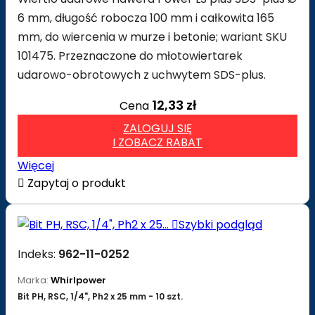
6 mm, długość robocza 100 mm i całkowita 165
mm, do wiercenia w murze i betonie; wariant SKU
101475. Przeznaczone do młotowiertarek
udarowo-obrotowych z uchwytem SDS-plus.
12,33 zł
Cena
ZALOGUJ SIĘ
I ZOBACZ RABAT
Więcej

Zapytaj o produkt

Szybki podgląd
Indeks:
962-11-0252
Marka:
Whirlpower
Bit PH, RSC, 1/4", Ph2 x 25 mm - 10 szt.