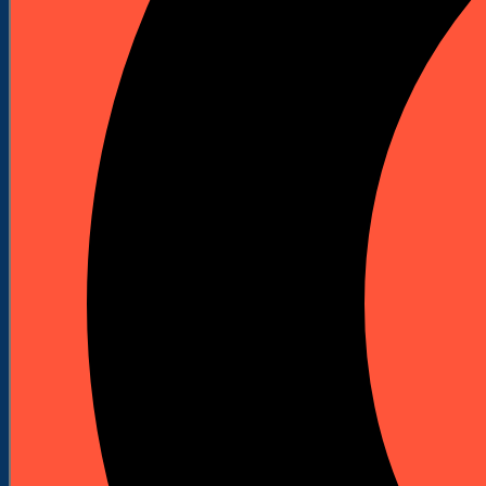
Kafary (Palownice)
Kafary spalinowe
Akcesoria do kafarów
Szlifierki podłogowe
Maszyny do szlifowania podłóg
Akcesoria do szlifierek
Wiertnice i statywy
Wiertnice elektryczne
Wiertnice spalinowe
Statywy do wiertnic
Korony diamentowe do wiertnic
Odkurzacze przemysłowe
Piły stołowe
Przecinarki
Przecinarki stołowe
Przecinarki jezdne
Przecinarki ręczne