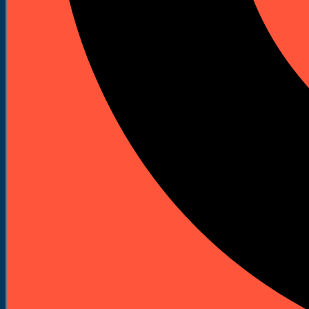
Młoty udarowe spalinowe
Spalinowe młoty udarowo-obrotowe
Spalinowe młoty wyburzeniowe
Akcesoria i osprzęt
Bity do wkrętarek
Bity Udarowe
Bity długie
Zestawy bitów
Klucze nasadowe do wkrętarek
Uchwyty do bitów
Wkrętaki do bitów
Adaptery do bitów
Ograniczniki do płyt
Wiertła
Wiertła do betonu i kamienia
Wiertła do metalu
Rozwiertaki i pogłębiacze
Wiertła standardowe do metalu