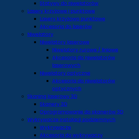
Statywy do niwelatorów
Lasery krzyżowe i punktowe
Lasery krzyżowo punktowe
Akcesoria do laserów
Niwelatory
Niwelatory laserowe
Niwelatory rurowe / liniowe
Akcesoria do niwelatorów
laserowych
Niwelatory optyczne
Akcesoria do niwelatorów
optycznych
Skaning laserowy 3D
Skanery 3D
Oprogramowanie do skanerów 3D
Wykrywacze instalacji podziemnych
Wykrywacze
Akcesoria do wykrywaczy