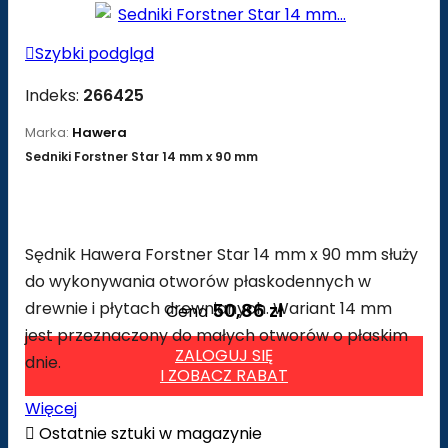

Szybki podgląd
Indeks:
266425
Marka:
Hawera
Sedniki Forstner Star 14 mm x 90 mm
Sędnik Hawera Forstner Star 14 mm x 90 mm służy
do wykonywania otworów płaskodennych w
drewnie i płytach drewnianych. Wariant 14 mm
50,86 zł
Cena
jest przeznaczony do małych otworów o płaskim
ZALOGUJ SIĘ
dnie.
I ZOBACZ RABAT
Więcej

Ostatnie sztuki w magazynie