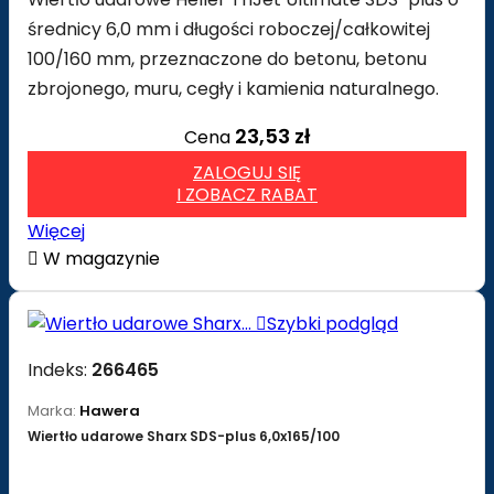
średnicy 6,0 mm i długości roboczej/całkowitej
100/160 mm, przeznaczone do betonu, betonu
zbrojonego, muru, cegły i kamienia naturalnego.
23,53 zł
Cena
ZALOGUJ SIĘ
I ZOBACZ RABAT
Więcej

W magazynie

Szybki podgląd
Indeks:
266465
Marka:
Hawera
Wiertło udarowe Sharx SDS-plus 6,0x165/100