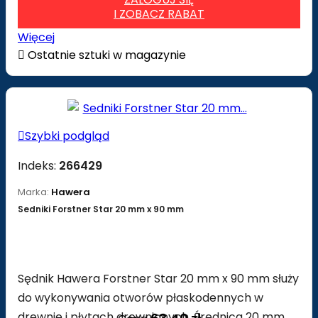
I ZOBACZ RABAT
Więcej

Ostatnie sztuki w magazynie

Szybki podgląd
Indeks:
266429
Marka:
Hawera
Sedniki Forstner Star 20 mm x 90 mm
Sędnik Hawera Forstner Star 20 mm x 90 mm służy
do wykonywania otworów płaskodennych w
drewnie i płytach drewnianych. Średnica 20 mm