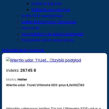
Szlifierki kątowe
Szlifierki oscylacyjne
Szlifierki krawędziowe
Szlifierki taśmowo-tarczowe
Ostrzarki
Akumulatory do elektronarzędzi
Pozostałe elektronarzędzia
Najczęściej Kupowane

Szybki podgląd
Indeks:
26745 8
Marka:
Heller
Wiertło udar. TriJet Ultimate SDS-plus 6,0x100/160
Wiertło udarowe Heller TriJet Ultimate SDS-plus o