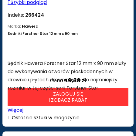

Szybki podgląd
Indeks:
266424
Marka:
Hawera
Sedniki Forstner Star 12 mm x 90 mm
Sędnik Hawera Forstner Star 12 mm x 90 mm służy
do wykonywania otworów płaskodennych w
drewnie i płytach drewnianych. To najmniejszy
49,88 zł
Cena
rozmiar w tej części serii Forstner Star.
ZALOGUJ SIĘ
I ZOBACZ RABAT
Więcej

Ostatnie sztuki w magazynie