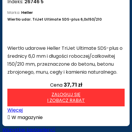
Indeks:
26746 5
Marka:
Heller
Wiertło udar. TriJet Ultimate SDS-plus 6,0x150/210
Wiertło udarowe Heller TriJet Ultimate SDS-plus o
średnicy 6,0 mm i długości roboczej/całkowitej
150/210 mm, przeznaczone do betonu, betonu
zbrojonego, muru, cegły i kamienia naturalnego.
37,71 zł
Cena
ZALOGUJ SIĘ
I ZOBACZ RABAT
Więcej

W magazynie
Wszystkie bestsellery
