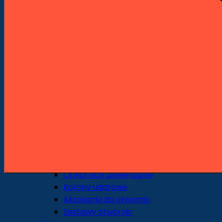
Wiertła do drewna
Wiertła standardowe
Wiertła piórowe
Środkowce
Sedniki
Pogłębiacze
Wiertła uniwersalne i specjalne
Wiertła do szkła i ceramiki
Otwornice i Koronki
Otwornice do metalu
Otwornice do drewna
Otwornice do ceramiki i gresu
Otwornice do pracy na sucho
Otwornice do pracy na mokro
Otwornice uniwersalne
Korony udarowe
Akcesoria do otwornic
Zestawy otwornic