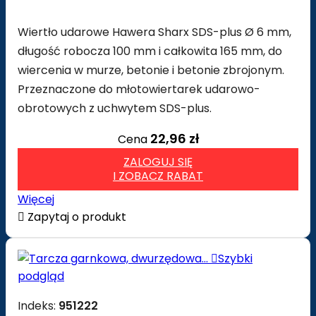
Wiertło udarowe Hawera Sharx SDS-plus Ø 6 mm,
długość robocza 100 mm i całkowita 165 mm, do
wiercenia w murze, betonie i betonie zbrojonym.
Przeznaczone do młotowiertarek udarowo-
obrotowych z uchwytem SDS-plus.
22,96 zł
Cena
ZALOGUJ SIĘ
I ZOBACZ RABAT
Więcej

Zapytaj o produkt

Szybki
podgląd
Indeks:
951222