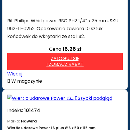
Bit Phillips Whirlpower RSC PH2 1/4″ x 25 mm, SKU
962-11-0252. Opakowanie zawiera 10 sztuk
końcówek do wkrętarki ze stali S2.
16,26 zł
Cena
ZALOGUJ SIĘ
I ZOBACZ RABAT
Więcej

W magazynie

Szybki podgląd
Indeks:
101474
Marka:
Hawera
Wiertło udarowe Power LS plus Ø 6 x 50 x 115 mm