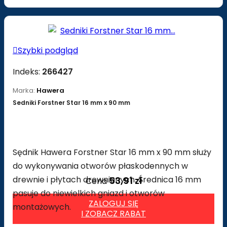

Szybki podgląd
Indeks:
266427
Marka:
Hawera
Sedniki Forstner Star 16 mm x 90 mm
Sędnik Hawera Forstner Star 16 mm x 90 mm służy
do wykonywania otworów płaskodennych w
drewnie i płytach drewnianych. Średnica 16 mm
53,91 zł
Cena
pasuje do niewielkich gniazd i otworów
ZALOGUJ SIĘ
montażowych.
I ZOBACZ RABAT