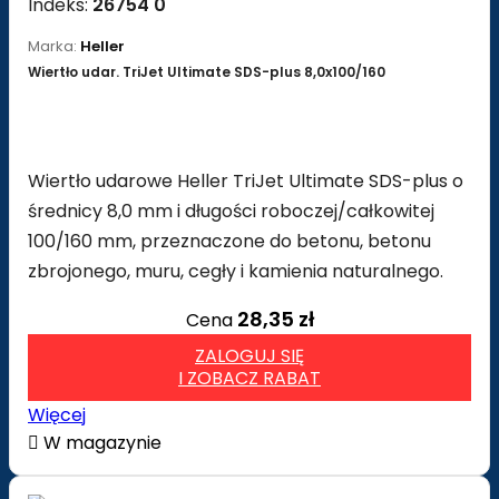
Indeks:
26754 0
Marka:
Heller
Wiertło udar. TriJet Ultimate SDS-plus 8,0x100/160
Wiertło udarowe Heller TriJet Ultimate SDS-plus o
średnicy 8,0 mm i długości roboczej/całkowitej
100/160 mm, przeznaczone do betonu, betonu
zbrojonego, muru, cegły i kamienia naturalnego.
28,35 zł
Cena
ZALOGUJ SIĘ
I ZOBACZ RABAT
Więcej

W magazynie