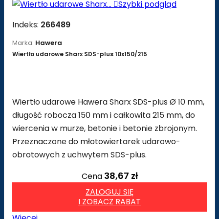

Szybki podgląd
Indeks:
266489
Marka:
Hawera
Wiertło udarowe Sharx SDS-plus 10x150/215
Wiertło udarowe Hawera Sharx SDS-plus Ø 10 mm,
długość robocza 150 mm i całkowita 215 mm, do
wiercenia w murze, betonie i betonie zbrojonym.
Przeznaczone do młotowiertarek udarowo-
obrotowych z uchwytem SDS-plus.
38,67 zł
Cena
ZALOGUJ SIĘ
I ZOBACZ RABAT
Więcej