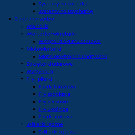
Systemy na koparkę
Systemy na spycharkę
Elektronarzędzia
Wiertarki
Wiertarko-wkrętarki
Wkrętarki akumulatorowe
Młotowiertarki
Młotki elektropneumatyczne
Zakrętarki udarowe
Wyrzynarki
Piły i pilarki
Pilarki tarczowe
Piły szablaste
Piły włosowe
Piły ukośnice
Pilarki stołowe
Szlifierki ręczne
Szlifierki kątowe