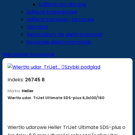
Szlifierki oscylacyjne
Szlifierki krawędziowe
Szlifierki taśmowo-tarczowe
Ostrzarki
Akumulatory do elektronarzędzi
Pozostałe elektronarzędzia
Najczęściej Kupowane

Szybki podgląd
Indeks:
26745 8
Marka:
Heller
Wiertło udar. TriJet Ultimate SDS-plus 6,0x100/160
Wiertło udarowe Heller TriJet Ultimate SDS-plus o