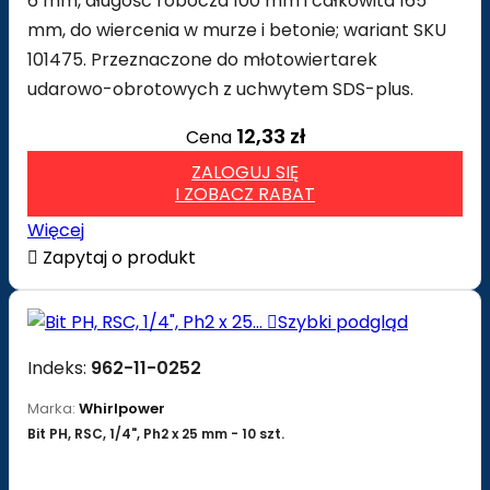
6 mm, długość robocza 100 mm i całkowita 165
mm, do wiercenia w murze i betonie; wariant SKU
101475. Przeznaczone do młotowiertarek
udarowo-obrotowych z uchwytem SDS-plus.
12,33 zł
Cena
ZALOGUJ SIĘ
I ZOBACZ RABAT
Więcej

Zapytaj o produkt

Szybki podgląd
Indeks:
962-11-0252
Marka:
Whirlpower
Bit PH, RSC, 1/4", Ph2 x 25 mm - 10 szt.