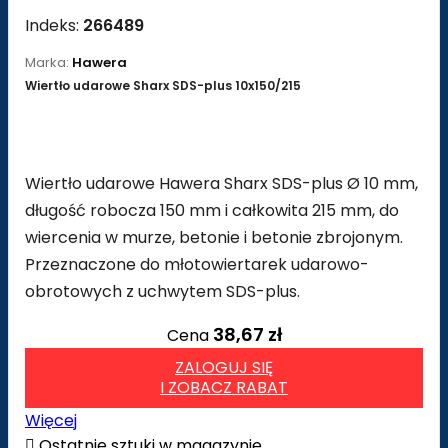
Indeks:
266489
Marka:
Hawera
Wiertło udarowe Sharx SDS-plus 10x150/215
Wiertło udarowe Hawera Sharx SDS-plus Ø 10 mm,
długość robocza 150 mm i całkowita 215 mm, do
wiercenia w murze, betonie i betonie zbrojonym.
Przeznaczone do młotowiertarek udarowo-
obrotowych z uchwytem SDS-plus.
38,67 zł
Cena
ZALOGUJ SIĘ
I ZOBACZ RABAT
Więcej

Ostatnie sztuki w magazynie