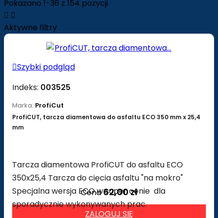
Pokazano 1-36 z 154 pozycji


Aktywne filtry

Szybki podgląd
Indeks:
003525
Marka:
ProfiCut
ProfiCUT, tarcza diamentowa do asfaltu ECO 350 mm x 25,4
mm
Tarcza diamentowa ProfiCUT do asfaltu ECO
350x25,4 Tarcza do cięcia asfaltu "na mokro"
Specjalna wersja ECO w super cenie dla
62,00 zł
Cena
sporadycznie wykonywanych prac.
ZALOGUJ SIĘ