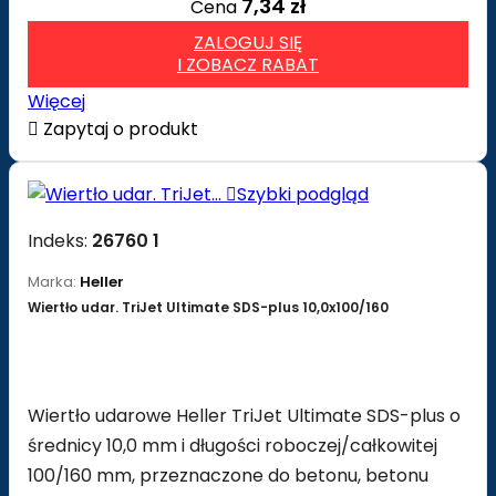
7,34 zł
Cena
ZALOGUJ SIĘ
I ZOBACZ RABAT
Więcej

Zapytaj o produkt

Szybki podgląd
Indeks:
26760 1
Marka:
Heller
Wiertło udar. TriJet Ultimate SDS-plus 10,0x100/160
Wiertło udarowe Heller TriJet Ultimate SDS-plus o
średnicy 10,0 mm i długości roboczej/całkowitej
100/160 mm, przeznaczone do betonu, betonu