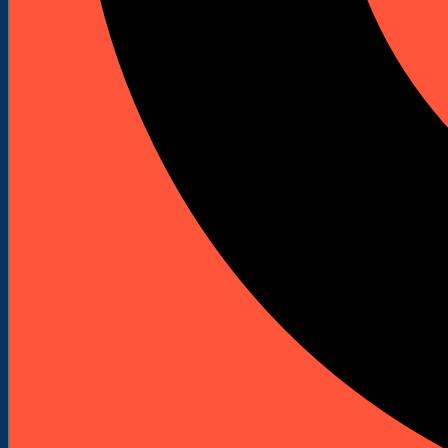
Spalinowe młoty udarowo-obrotowe
Spalinowe młoty wyburzeniowe
Akcesoria i osprzęt
Bity do wkrętarek
Bity Udarowe
Bity długie
Zestawy bitów
Klucze nasadowe do wkrętarek
Uchwyty do bitów
Wkrętaki do bitów
Adaptery do bitów
Ograniczniki do płyt
Wiertła
Wiertła do betonu i kamienia
Wiertła do metalu
Rozwiertaki i pogłębiacze
Wiertła standardowe do metalu
Wiertła do drewna