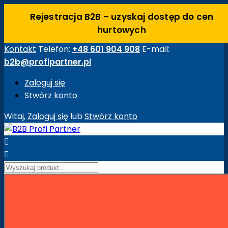
Rejestracja B2B – uzyskaj dostęp do cen
hurtowych
Kontakt
Telefon:
+48 601 904 908
E-mail:
b2b@profipartner.pl
Zaloguj się
Stwórz konto
Witaj,
Zaloguj się
lub
Stwórz konto


Strona główna
Maszyny Budowlane
Akcesoria