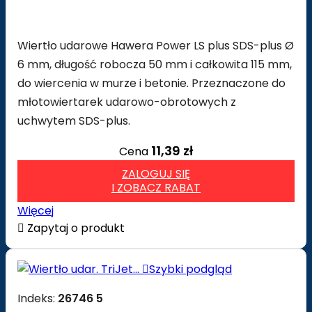
Wiertło udarowe Hawera Power LS plus SDS-plus Ø
6 mm, długość robocza 50 mm i całkowita 115 mm,
do wiercenia w murze i betonie. Przeznaczone do
młotowiertarek udarowo-obrotowych z
uchwytem SDS-plus.
11,39 zł
Cena
ZALOGUJ SIĘ
I ZOBACZ RABAT
Więcej

Zapytaj o produkt

Szybki podgląd
Indeks:
26746 5