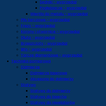
Sedniki - wyprzedaż
Pogłębiacze - wyprzedaż
Wiertła do metalu - wyprzedaż
Piły tarczowe - wyprzedaż
Frezy - wyprzedaż
Korony i otwornice - wyprzedaż
Dłuta - wyprzedaż
Brzeszczoty - wyprzedaż
Bity - wyprzedaż
Tarcze diamentowe - wyprzedaż
Technika pomiarowa
Dalmierze
Dalmierze laserowe
Akcesoria do dalmierzy
Statywy
Statywy do dalmierzy
Statywy do laserów
Statywy do niwelatorów