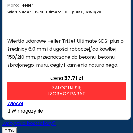
Marka:
Heller
Wiertło udar. TriJet Ultimate SDS-plus 6,0x150/210
Wiertło udarowe Heller TriJet Ultimate SDS-plus o
średnicy 6,0 mm i długości roboczej/całkowitej
150/210 mm, przeznaczone do betonu, betonu
zbrojonego, muru, cegły i kamienia naturalnego.
37,71 zł
Cena
ZALOGUJ SIĘ
I ZOBACZ RABAT
Więcej

W magazynie
Wszystkie bestsellery


Tak