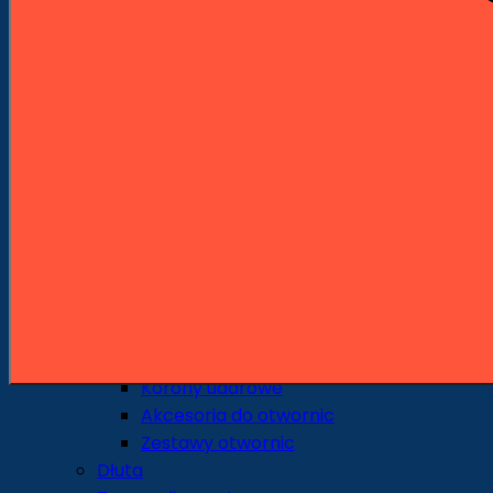
Wiertła standardowe
Wiertła piórowe
Środkowce
Sedniki
Pogłębiacze
Wiertła uniwersalne i specjalne
Wiertła do szkła i ceramiki
Otwornice i Koronki
Otwornice do metalu
Otwornice do drewna
Otwornice do ceramiki i gresu
Otwornice do pracy na sucho
Otwornice do pracy na mokro
Otwornice uniwersalne
Korony udarowe
Akcesoria do otwornic
Zestawy otwornic
Dłuta