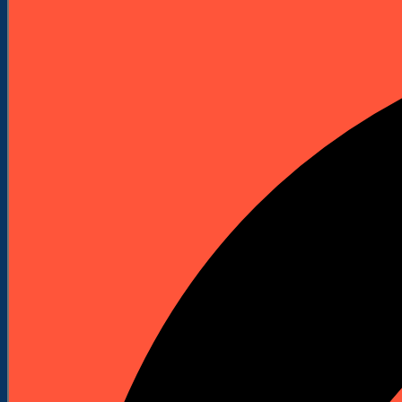
Elektronarzędzia
Technika Pomiarowa
Wyprzedaże


Do Pobrania
Katalogi Produktowe
Pliki Produktowe
Cenniki do pobrania
Załóż Konto
Kontakt
Strona główna
Akcesoria i osprzęt
Tarcze diamentowe
Tarcze diamentowe do cięcia
KATEGORIE
Maszyny budowlane
Kafary (Palownice)