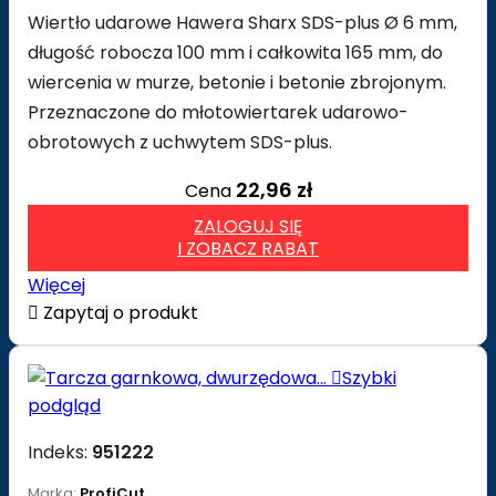
Wiertło udarowe Hawera Sharx SDS-plus Ø 6 mm,
długość robocza 100 mm i całkowita 165 mm, do
wiercenia w murze, betonie i betonie zbrojonym.
Przeznaczone do młotowiertarek udarowo-
obrotowych z uchwytem SDS-plus.
22,96 zł
Cena
ZALOGUJ SIĘ
I ZOBACZ RABAT
Więcej

Zapytaj o produkt

Szybki
podgląd
Indeks:
951222
Marka:
ProfiCut