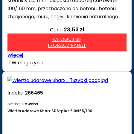
średnicy 6,0 mm i długości roboczej/całkowitej
100/160 mm, przeznaczone do betonu, betonu
zbrojonego, muru, cegły i kamienia naturalnego.
23,53 zł
Cena
ZALOGUJ SIĘ
I ZOBACZ RABAT
Więcej

W magazynie

Szybki podgląd
Indeks:
266465
Marka:
Hawera
Wiertło udarowe Sharx SDS-plus 6,0x165/100