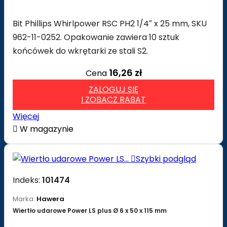
Bit Phillips Whirlpower RSC PH2 1/4″ x 25 mm, SKU
962-11-0252. Opakowanie zawiera 10 sztuk
końcówek do wkrętarki ze stali S2.
16,26 zł
Cena
ZALOGUJ SIĘ
I ZOBACZ RABAT
Więcej

W magazynie

Szybki podgląd
Indeks:
101474
Marka:
Hawera
Wiertło udarowe Power LS plus Ø 6 x 50 x 115 mm