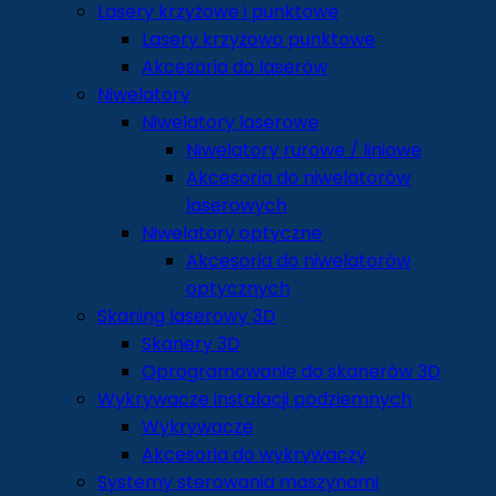
Lasery krzyżowe i punktowe
Lasery krzyżowo punktowe
Akcesoria do laserów
Niwelatory
Niwelatory laserowe
Niwelatory rurowe / liniowe
Akcesoria do niwelatorów
laserowych
Niwelatory optyczne
Akcesoria do niwelatorów
optycznych
Skaning laserowy 3D
Skanery 3D
Oprogramowanie do skanerów 3D
Wykrywacze instalacji podziemnych
Wykrywacze
Akcesoria do wykrywaczy
Systemy sterowania maszynami