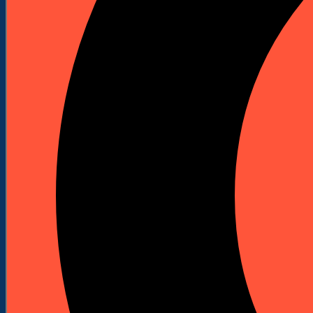
Kafary spalinowe
Akcesoria do kafarów
Szlifierki podłogowe
Maszyny do szlifowania podłóg
Akcesoria do szlifierek
Wiertnice i statywy
Wiertnice elektryczne
Wiertnice spalinowe
Statywy do wiertnic
Korony diamentowe do wiertnic
Odkurzacze przemysłowe
Piły stołowe
Przecinarki
Przecinarki stołowe
Przecinarki jezdne
Przecinarki ręczne
Młoty udarowe spalinowe