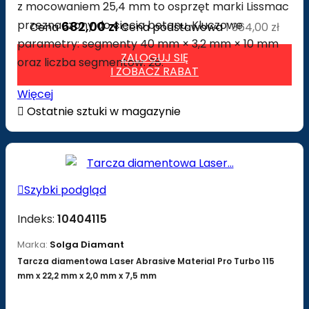
z mocowaniem 25,4 mm to osprzęt marki Lissmac
przeznaczony do cięcia betonu. Kluczowe
682,00 zł
Cena
Cena podstawowa
1 364,00 zł
parametry: segmenty 40 mm × 3,2 mm × 10 mm
ZALOGUJ SIĘ
oraz liczba segmentów: 28.
I ZOBACZ RABAT
Więcej

Ostatnie sztuki w magazynie

Szybki podgląd
Indeks:
10404115
Marka:
Solga Diamant
Tarcza diamentowa Laser Abrasive Material Pro Turbo 115
mm x 22,2 mm x 2,0 mm x 7,5 mm