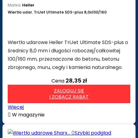
Marka:
Heller
Wiertło udar. TriJet Ultimate SDS-plus 8,0x100/160
Wiertło udarowe Heller TriJet Ultimate SDS-plus o
średnicy 8,0 mm i długości roboczej/całkowitej
100/160 mm, przeznaczone do betonu, betonu
zbrojonego, muru, cegły i kamienia naturalnego.
28,35 zł
Cena
ZALOGUJ SIĘ
I ZOBACZ RABAT
Więcej

W magazynie

Szybki podgląd