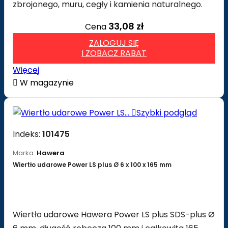
zbrojonego, muru, cegły i kamienia naturalnego.
33,08 zł
Cena
ZALOGUJ SIĘ
I ZOBACZ RABAT
Więcej

W magazynie

Szybki podgląd
Indeks:
101475
Marka:
Hawera
Wiertło udarowe Power LS plus Ø 6 x 100 x 165 mm
Wiertło udarowe Hawera Power LS plus SDS-plus Ø