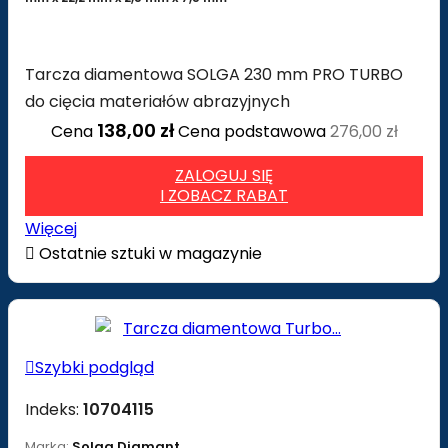
Tarcza diamentowa SOLGA 230 mm PRO TURBO
do cięcia materiałów abrazyjnych
138,00 zł
Cena
Cena podstawowa
276,00 zł
ZALOGUJ SIĘ
I ZOBACZ RABAT
Więcej

Ostatnie sztuki w magazynie

Szybki podgląd
Indeks:
10704115
Marka:
Solga Diamant