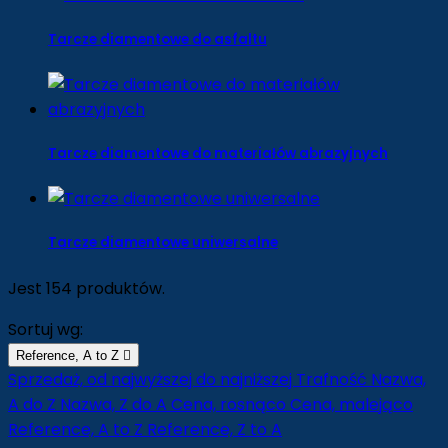
Tarcze diamentowe do asfaltu
Tarcze diamentowe do materiałów abrazyjnych
Tarcze diamentowe uniwersalne
Jest 154 produktów.
Sortuj wg:
Reference, A to Z

Sprzedaż, od najwyższej do najniższej
Trafność
Nazwa,
A do Z
Nazwa, Z do A
Cena, rosnąco
Cena, malejąco
Reference, A to Z
Reference, Z to A