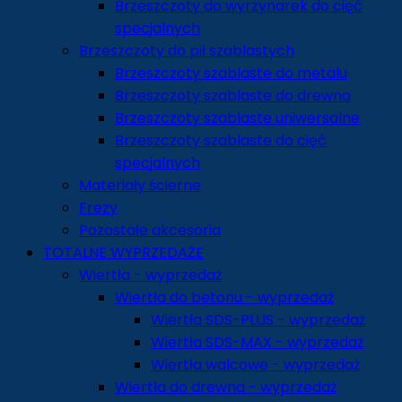
Brzeszczoty do wyrzynarek do cięć
specjalnych
Brzeszczoty do pił szablastych
Brzeszczoty szablaste do metalu
Brzeszczoty szablaste do drewna
Brzeszczoty szablaste uniwersalne
Brzeszczoty szablaste do cięć
specjalnych
Materiały ścierne
Frezy
Pozostałe akcesoria
TOTALNE WYPRZEDAŻE
Wiertła - wyprzedaż
Wiertła do betonu - wyprzedaż
Wiertła SDS-PLUS - wyprzedaż
Wiertła SDS-MAX - wyprzedaż
Wiertła walcowe - wyprzedaż
Wiertła do drewna - wyprzedaż