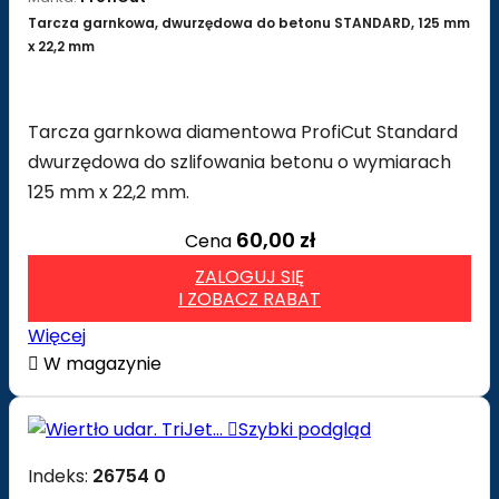
Tarcza garnkowa, dwurzędowa do betonu STANDARD, 125 mm
x 22,2 mm
Tarcza garnkowa diamentowa ProfiCut Standard
dwurzędowa do szlifowania betonu o wymiarach
125 mm x 22,2 mm.
60,00 zł
Cena
ZALOGUJ SIĘ
I ZOBACZ RABAT
Więcej

W magazynie

Szybki podgląd
Indeks:
26754 0