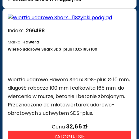

Szybki podgląd
Indeks:
266488
Marka:
Hawera
Wiertło udarowe Sharx SDS-plus 10,0x165/100
Wiertło udarowe Hawera Sharx SDS-plus Ø 10 mm,
długość robocza 100 mm i całkowita 165 mm, do
wiercenia w murze, betonie i betonie zbrojonym.
Przeznaczone do młotowiertarek udarowo-
obrotowych z uchwytem SDS-plus.
32,65 zł
Cena
ZALOGUJ SIĘ