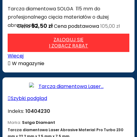
Tarcza diamentowa SOLGA 115 mm do
profesjonalnego cięcia materiałów o dużej
abrazyjności.
52,50 zł
Cena
Cena podstawowa
105,00 zł
ZALOGUJ SIĘ
I ZOBACZ RABAT
Więcej

W magazynie

Szybki podgląd
Indeks:
10404230
Marka:
Solga Diamant
Tarcza diamentowa Laser Abrasive Material Pro Turbo 230
mm x 22,2 mm x 2,5 mm x 7,5 mm