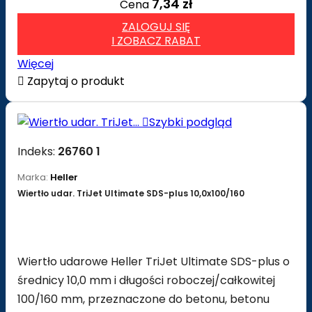
7,34 zł
Cena
ZALOGUJ SIĘ
I ZOBACZ RABAT
Więcej

Zapytaj o produkt

Szybki podgląd
Indeks:
26760 1
Marka:
Heller
Wiertło udar. TriJet Ultimate SDS-plus 10,0x100/160
Wiertło udarowe Heller TriJet Ultimate SDS-plus o
średnicy 10,0 mm i długości roboczej/całkowitej
100/160 mm, przeznaczone do betonu, betonu