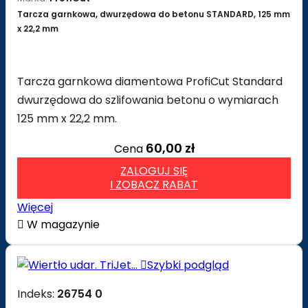
Tarcza garnkowa, dwurzędowa do betonu STANDARD, 125 mm
x 22,2 mm
Tarcza garnkowa diamentowa ProfiCut Standard
dwurzędowa do szlifowania betonu o wymiarach
125 mm x 22,2 mm.
60,00 zł
Cena
ZALOGUJ SIĘ
I ZOBACZ RABAT
Więcej

W magazynie

Szybki podgląd
Indeks:
26754 0