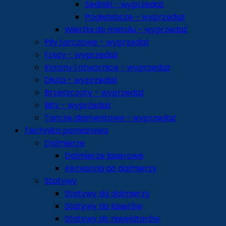
Sedniki - wyprzedaż
Pogłębiacze - wyprzedaż
Wiertła do metalu - wyprzedaż
Piły tarczowe - wyprzedaż
Frezy - wyprzedaż
Korony i otwornice - wyprzedaż
Dłuta - wyprzedaż
Brzeszczoty - wyprzedaż
Bity - wyprzedaż
Tarcze diamentowe - wyprzedaż
Technika pomiarowa
Dalmierze
Dalmierze laserowe
Akcesoria do dalmierzy
Statywy
Statywy do dalmierzy
Statywy do laserów
Statywy do niwelatorów