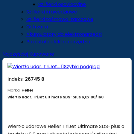
Szlifierki oscylacyjne
Szlifierki krawędziowe
Szlifierki taśmowo-tarczowe
Ostrzarki
Akumulatory do elektronarzędzi
Pozostałe elektronarzędzia
Najczęściej Kupowane

Szybki podgląd
Indeks:
26745 8
Marka:
Heller
Wiertło udar. TriJet Ultimate SDS-plus 6,0x100/160
Wiertło udarowe Heller TriJet Ultimate SDS-plus o