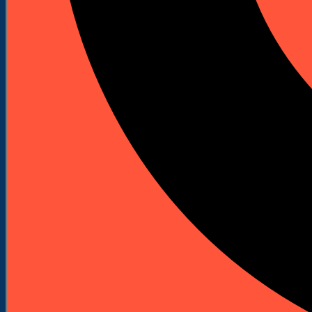
Spalinowe młoty udarowo-obrotowe
Spalinowe młoty wyburzeniowe
Akcesoria i osprzęt
Bity do wkrętarek
Bity Udarowe
Bity długie
Zestawy bitów
Klucze nasadowe do wkrętarek
Uchwyty do bitów
Wkrętaki do bitów
Adaptery do bitów
Ograniczniki do płyt
Wiertła
Wiertła do betonu i kamienia
Wiertła do metalu
Rozwiertaki i pogłębiacze
Wiertła standardowe do metalu
Wiertła do drewna