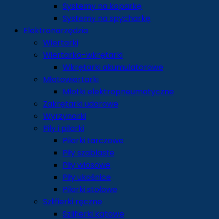
Systemy na koparkę
Systemy na spycharkę
Elektronarzędzia
Wiertarki
Wiertarko-wkrętarki
Wkrętarki akumulatorowe
Młotowiertarki
Młotki elektropneumatyczne
Zakrętarki udarowe
Wyrzynarki
Piły i pilarki
Pilarki tarczowe
Piły szablaste
Piły włosowe
Piły ukośnice
Pilarki stołowe
Szlifierki ręczne
Szlifierki kątowe