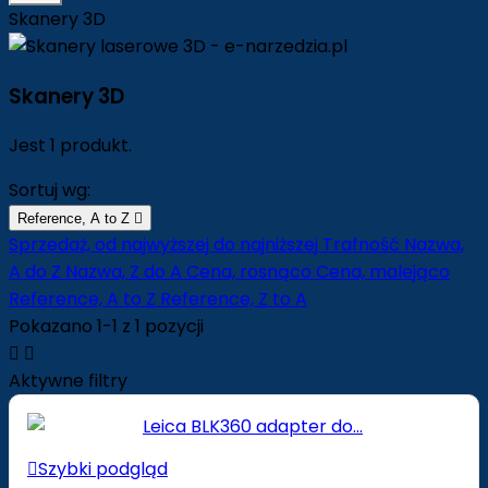
Skanery 3D
Skanery 3D
Jest 1 produkt.
Sortuj wg:
Reference, A to Z

Sprzedaż, od najwyższej do najniższej
Trafność
Nazwa,
A do Z
Nazwa, Z do A
Cena, rosnąco
Cena, malejąco
Reference, A to Z
Reference, Z to A
Pokazano 1-1 z 1 pozycji


Aktywne filtry

Szybki podgląd