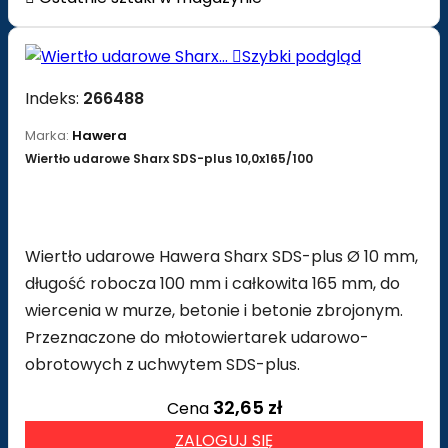

Szybki podgląd
Indeks:
266488
Marka:
Hawera
Wiertło udarowe Sharx SDS-plus 10,0x165/100
Wiertło udarowe Hawera Sharx SDS-plus Ø 10 mm,
długość robocza 100 mm i całkowita 165 mm, do
wiercenia w murze, betonie i betonie zbrojonym.
Przeznaczone do młotowiertarek udarowo-
obrotowych z uchwytem SDS-plus.
32,65 zł
Cena
ZALOGUJ SIĘ