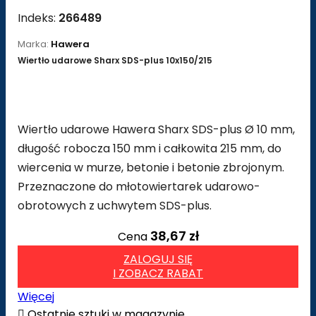
Indeks:
266489
Marka:
Hawera
Wiertło udarowe Sharx SDS-plus 10x150/215
Wiertło udarowe Hawera Sharx SDS-plus Ø 10 mm,
długość robocza 150 mm i całkowita 215 mm, do
wiercenia w murze, betonie i betonie zbrojonym.
Przeznaczone do młotowiertarek udarowo-
obrotowych z uchwytem SDS-plus.
38,67 zł
Cena
ZALOGUJ SIĘ
I ZOBACZ RABAT
Więcej

Ostatnie sztuki w magazynie