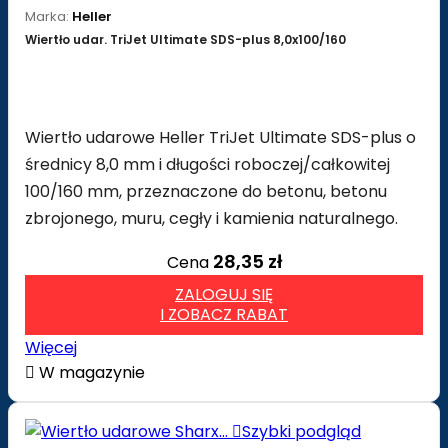
Marka:
Heller
Wiertło udar. TriJet Ultimate SDS-plus 8,0x100/160
Wiertło udarowe Heller TriJet Ultimate SDS-plus o
średnicy 8,0 mm i długości roboczej/całkowitej
100/160 mm, przeznaczone do betonu, betonu
zbrojonego, muru, cegły i kamienia naturalnego.
28,35 zł
Cena
ZALOGUJ SIĘ
I ZOBACZ RABAT
Więcej

W magazynie

Szybki podgląd