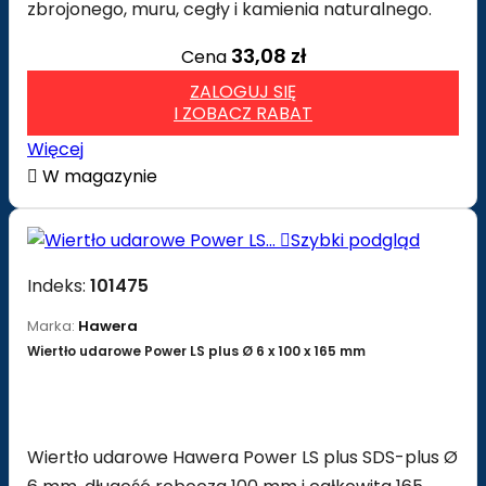
zbrojonego, muru, cegły i kamienia naturalnego.
33,08 zł
Cena
ZALOGUJ SIĘ
I ZOBACZ RABAT
Więcej

W magazynie

Szybki podgląd
Indeks:
101475
Marka:
Hawera
Wiertło udarowe Power LS plus Ø 6 x 100 x 165 mm
Wiertło udarowe Hawera Power LS plus SDS-plus Ø