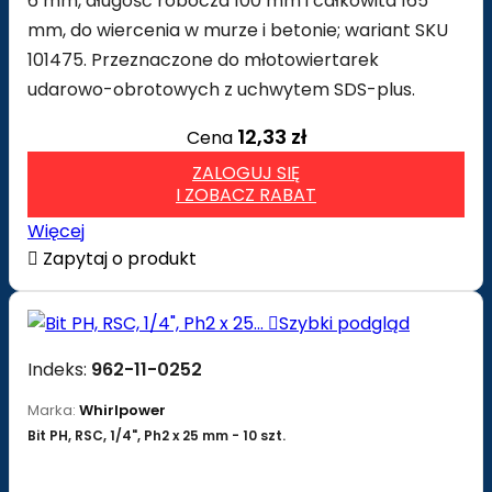
6 mm, długość robocza 100 mm i całkowita 165
mm, do wiercenia w murze i betonie; wariant SKU
101475. Przeznaczone do młotowiertarek
udarowo-obrotowych z uchwytem SDS-plus.
12,33 zł
Cena
ZALOGUJ SIĘ
I ZOBACZ RABAT
Więcej

Zapytaj o produkt

Szybki podgląd
Indeks:
962-11-0252
Marka:
Whirlpower
Bit PH, RSC, 1/4", Ph2 x 25 mm - 10 szt.