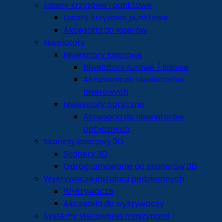
Lasery krzyżowe i punktowe
Lasery krzyżowo punktowe
Akcesoria do laserów
Niwelatory
Niwelatory laserowe
Niwelatory rurowe / liniowe
Akcesoria do niwelatorów
laserowych
Niwelatory optyczne
Akcesoria do niwelatorów
optycznych
Skaning laserowy 3D
Skanery 3D
Oprogramowanie do skanerów 3D
Wykrywacze instalacji podziemnych
Wykrywacze
Akcesoria do wykrywaczy
Systemy sterowania maszynami