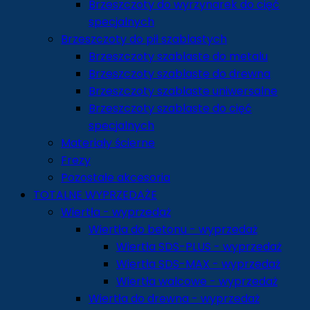
Brzeszczoty do wyrzynarek do cięć
specjalnych
Brzeszczoty do pił szablastych
Brzeszczoty szablaste do metalu
Brzeszczoty szablaste do drewna
Brzeszczoty szablaste uniwersalne
Brzeszczoty szablaste do cięć
specjalnych
Materiały ścierne
Frezy
Pozostałe akcesoria
TOTALNE WYPRZEDAŻE
Wiertła - wyprzedaż
Wiertła do betonu - wyprzedaż
Wiertła SDS-PLUS - wyprzedaż
Wiertła SDS-MAX - wyprzedaż
Wiertła walcowe - wyprzedaż
Wiertła do drewna - wyprzedaż