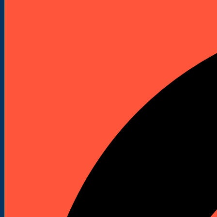
Elektronarzędzia
Technika Pomiarowa
Wyprzedaże


Do Pobrania
Katalogi Produktowe
Pliki Produktowe
Cenniki do pobrania
Załóż Konto
Kontakt
Strona główna
Technika pomiarowa
Skaning laserowy 3D
Skanery 3D
KATEGORIE
Maszyny budowlane
Kafary (Palownice)