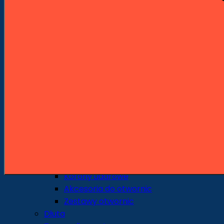
Wiertła standardowe
Wiertła piórowe
Środkowce
Sedniki
Pogłębiacze
Wiertła uniwersalne i specjalne
Wiertła do szkła i ceramiki
Otwornice i Koronki
Otwornice do metalu
Otwornice do drewna
Otwornice do ceramiki i gresu
Otwornice do pracy na sucho
Otwornice do pracy na mokro
Otwornice uniwersalne
Korony udarowe
Akcesoria do otwornic
Zestawy otwornic
Dłuta