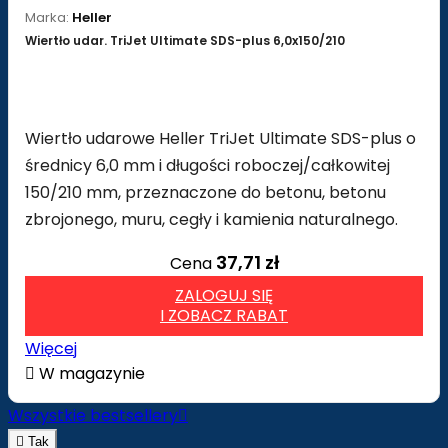
Marka:
Heller
Wiertło udar. TriJet Ultimate SDS-plus 6,0x150/210
Wiertło udarowe Heller TriJet Ultimate SDS-plus o
średnicy 6,0 mm i długości roboczej/całkowitej
150/210 mm, przeznaczone do betonu, betonu
zbrojonego, muru, cegły i kamienia naturalnego.
37,71 zł
Cena
ZALOGUJ SIĘ
I ZOBACZ RABAT
Więcej

W magazynie
Wszystkie bestsellery


Tak