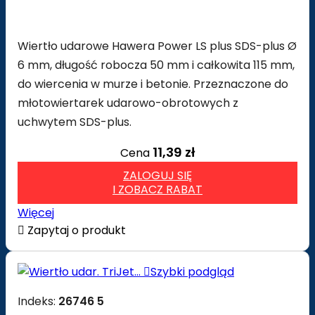
Wiertło udarowe Hawera Power LS plus SDS-plus Ø
6 mm, długość robocza 50 mm i całkowita 115 mm,
do wiercenia w murze i betonie. Przeznaczone do
młotowiertarek udarowo-obrotowych z
uchwytem SDS-plus.
11,39 zł
Cena
ZALOGUJ SIĘ
I ZOBACZ RABAT
Więcej

Zapytaj o produkt

Szybki podgląd
Indeks:
26746 5