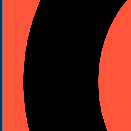
Kafary spalinowe
Akcesoria do kafarów
Szlifierki podłogowe
Maszyny do szlifowania podłóg
Akcesoria do szlifierek
Wiertnice i statywy
Wiertnice elektryczne
Wiertnice spalinowe
Statywy do wiertnic
Korony diamentowe do wiertnic
Odkurzacze przemysłowe
Piły stołowe
Przecinarki
Przecinarki stołowe
Przecinarki jezdne
Przecinarki ręczne
Młoty udarowe spalinowe