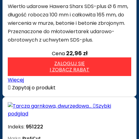
Wiertło udarowe Hawera Sharx SDS-plus Ø 6 mm,
długość robocza 100 mm i całkowita 165 mm, do
wiercenia w murze, betonie i betonie zbrojonym.
Przeznaczone do młotowiertarek udarowo-
obrotowych z uchwytem SDS-plus.
22,96 zł
Cena
ZALOGUJ SIĘ
I ZOBACZ RABAT
Więcej

Zapytaj o produkt

Szybki
podgląd
Indeks:
951222
Marka:
ProfiCut