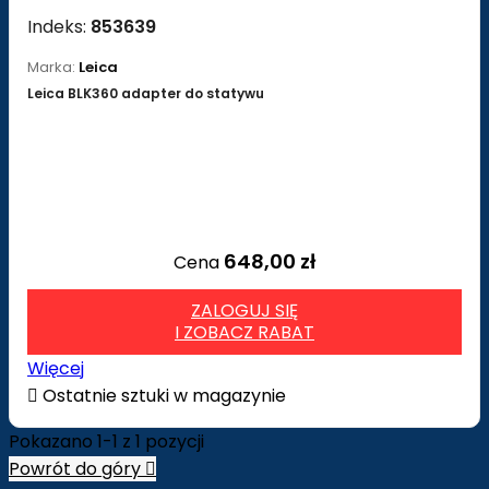
Indeks:
853639
Marka:
Leica
Leica BLK360 adapter do statywu
648,00 zł
Cena
ZALOGUJ SIĘ
I ZOBACZ RABAT
Więcej

Ostatnie sztuki w magazynie
Pokazano 1-1 z 1 pozycji
Powrót do góry
