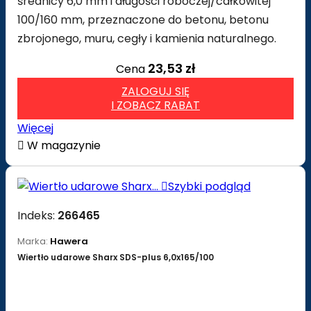
średnicy 6,0 mm i długości roboczej/całkowitej
100/160 mm, przeznaczone do betonu, betonu
zbrojonego, muru, cegły i kamienia naturalnego.
23,53 zł
Cena
ZALOGUJ SIĘ
I ZOBACZ RABAT
Więcej

W magazynie

Szybki podgląd
Indeks:
266465
Marka:
Hawera
Wiertło udarowe Sharx SDS-plus 6,0x165/100