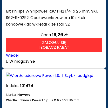
Bit Phillips Whirlpower RSC PH2 1/4″ x 25 mm, SKU
962-11-0252. Opakowanie zawiera 10 sztuk
końcówek do wkrętarki ze stali S2.
16,26 zł
Cena
ZALOGUJ SIĘ
I ZOBACZ RABAT
Więcej

W magazynie

Szybki podgląd
Indeks:
101474
Marka:
Hawera
Wiertło udarowe Power LS plus Ø 6 x 50 x 115 mm