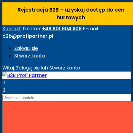
Rejestracja B2B – uzyskaj dostęp do cen
hurtowych
Kontakt
Telefon:
+48 601 904 908
E-mail:
b2b@profipartner.pl
Zaloguj się
Stwórz konto
Witaj,
Zaloguj się
lub
Stwórz konto


Strona główna
Maszyny Budowlane
Akcesoria