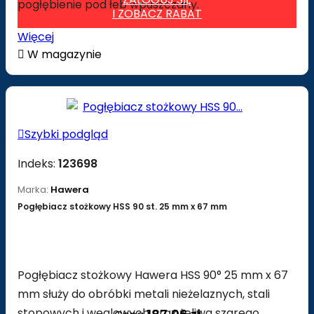
pogłębienie pod łeb wpuszczany.
I ZOBACZ RABAT
Więcej

W magazynie

Szybki podgląd
Indeks:
123698
Marka:
Hawera
Pogłębiacz stożkowy HSS 90 st. 25 mm x 67 mm
Pogłębiacz stożkowy Hawera HSS 90° 25 mm x 67
mm służy do obróbki metali nieżelaznych, stali
stopowych i węglowych oraz żeliwa szarego.