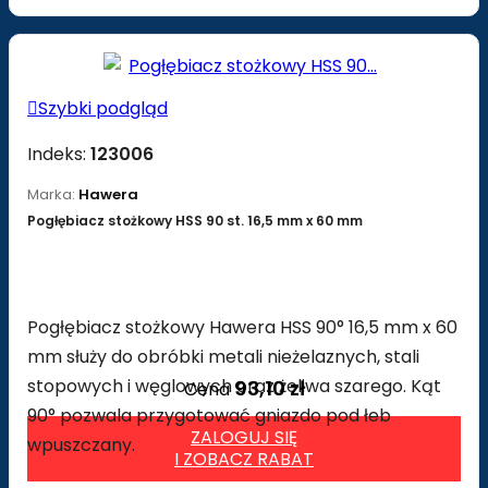

Szybki podgląd
Indeks:
123006
Marka:
Hawera
Pogłębiacz stożkowy HSS 90 st. 16,5 mm x 60 mm
Pogłębiacz stożkowy Hawera HSS 90° 16,5 mm x 60
mm służy do obróbki metali nieżelaznych, stali
stopowych i węglowych oraz żeliwa szarego. Kąt
93,10 zł
Cena
90° pozwala przygotować gniazdo pod łeb
ZALOGUJ SIĘ
wpuszczany.
I ZOBACZ RABAT