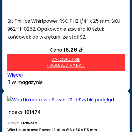
Bit Phillips Whirlpower RSC PH2 1/4″ x 25 mm, SKU
962-11-0252. Opakowanie zawiera 10 sztuk
końcówek do wkrętarki ze stali S2.
16,26 zł
Cena
ZALOGUJ SIĘ
I ZOBACZ RABAT
Więcej

W magazynie

Szybki podgląd
Indeks:
101474
Marka:
Hawera
Wiertło udarowe Power LS plus Ø 6 x 50 x 115 mm