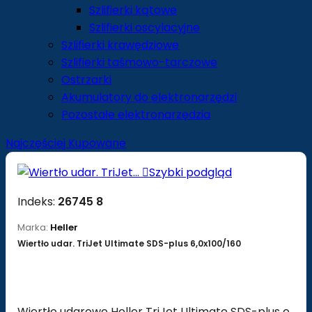
Szlifierki kątowe
Szlifierki oscylacyjne
Szlifierki krawędziowe
Szlifierki taśmowo-tarczowe
Ostrzarki
Akumulatory do elektronarzędzi
Pozostałe elektronarzędzia
Najczęściej Kupowane

Szybki podgląd
Indeks:
26745 8
Marka:
Heller
Wiertło udar. TriJet Ultimate SDS-plus 6,0x100/160
Wiertło udarowe Heller TriJet Ultimate SDS-plus o