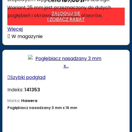
187,06 zł
Cena
Wariant 25 mm jest przeznaczony do dużych
ZALOGUJ SIĘ
pogłębień i okrawania krawędzi otworów.
I ZOBACZ RABAT
Więcej

W magazynie

Szybki podgląd
Indeks:
141353
Marka:
Hawera
Pogłębiacz nasadzany 3 mm x 16 mm