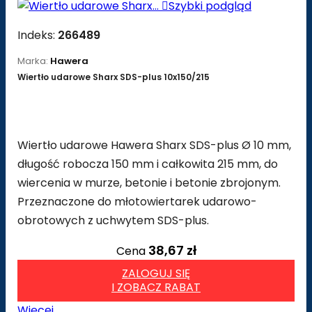

Szybki podgląd
Indeks:
266489
Marka:
Hawera
Wiertło udarowe Sharx SDS-plus 10x150/215
Wiertło udarowe Hawera Sharx SDS-plus Ø 10 mm,
długość robocza 150 mm i całkowita 215 mm, do
wiercenia w murze, betonie i betonie zbrojonym.
Przeznaczone do młotowiertarek udarowo-
obrotowych z uchwytem SDS-plus.
38,67 zł
Cena
ZALOGUJ SIĘ
I ZOBACZ RABAT
Więcej