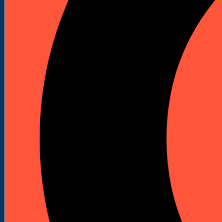
Kafary (Palownice)
Kafary spalinowe
Akcesoria do kafarów
Szlifierki podłogowe
Maszyny do szlifowania podłóg
Akcesoria do szlifierek
Wiertnice i statywy
Wiertnice elektryczne
Wiertnice spalinowe
Statywy do wiertnic
Korony diamentowe do wiertnic
Odkurzacze przemysłowe
Piły stołowe
Przecinarki
Przecinarki stołowe
Przecinarki jezdne
Przecinarki ręczne