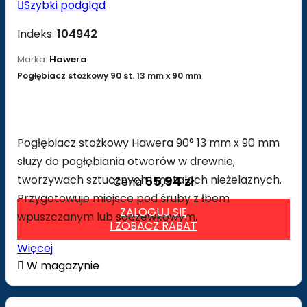

Szybki podgląd
Indeks:
104942
Marka:
Hawera
Pogłębiacz stożkowy 90 st. 13 mm x 90 mm
Pogłębiacz stożkowy Hawera 90° 13 mm x 90 mm
służy do pogłębiania otworów w drewnie,
tworzywach sztucznych i metalach nieżelaznych.
55,94 zł
Cena
Przygotowuje miejsce pod śruby z łbem
ZALOGUJ SIĘ
wpuszczanym lub soczewkowym.
I ZOBACZ RABAT
Więcej

W magazynie