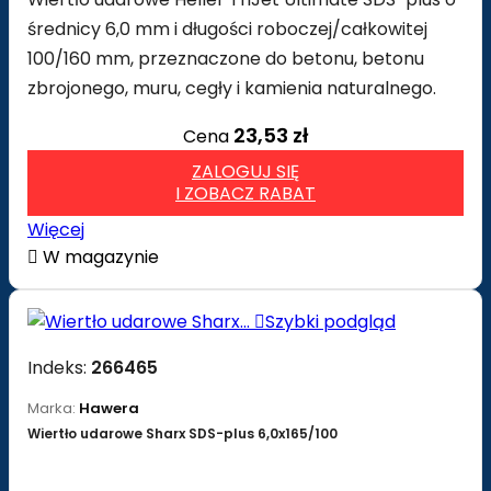
średnicy 6,0 mm i długości roboczej/całkowitej
100/160 mm, przeznaczone do betonu, betonu
zbrojonego, muru, cegły i kamienia naturalnego.
23,53 zł
Cena
ZALOGUJ SIĘ
I ZOBACZ RABAT
Więcej

W magazynie

Szybki podgląd
Indeks:
266465
Marka:
Hawera
Wiertło udarowe Sharx SDS-plus 6,0x165/100