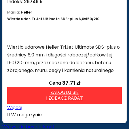
Indeks:
26746 5
Marka:
Heller
Wiertło udar. TriJet Ultimate SDS-plus 6,0x150/210
Wiertło udarowe Heller TriJet Ultimate SDS-plus o
średnicy 6,0 mm i długości roboczej/całkowitej
150/210 mm, przeznaczone do betonu, betonu
zbrojonego, muru, cegły i kamienia naturalnego.
37,71 zł
Cena
ZALOGUJ SIĘ
I ZOBACZ RABAT
Więcej

W magazynie
Wszystkie bestsellery
