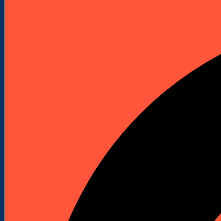
Elektronarzędzia
Technika Pomiarowa
Wyprzedaże


Do Pobrania
Katalogi Produktowe
Pliki Produktowe
Cenniki do pobrania
Załóż Konto
Kontakt
Strona główna
TOTALNE WYPRZEDAŻE
Wiertła - wyprzedaż
Wiertła do drewna - wyprzedaż
Pogłębiacze - wyprzedaż
KATEGORIE
Maszyny budowlane