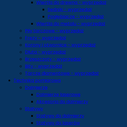
Wiertła do drewna - wyprzedaż
Sedniki - wyprzedaż
Pogłębiacze - wyprzedaż
Wiertła do metalu - wyprzedaż
Piły tarczowe - wyprzedaż
Frezy - wyprzedaż
Korony i otwornice - wyprzedaż
Dłuta - wyprzedaż
Brzeszczoty - wyprzedaż
Bity - wyprzedaż
Tarcze diamentowe - wyprzedaż
Technika pomiarowa
Dalmierze
Dalmierze laserowe
Akcesoria do dalmierzy
Statywy
Statywy do dalmierzy
Statywy do laserów