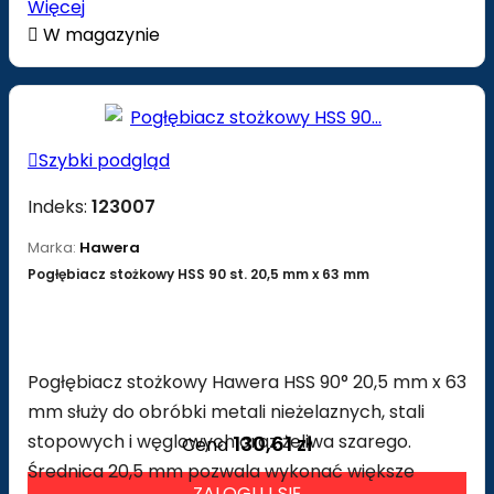
Więcej

W magazynie

Szybki podgląd
Indeks:
123007
Marka:
Hawera
Pogłębiacz stożkowy HSS 90 st. 20,5 mm x 63 mm
Pogłębiacz stożkowy Hawera HSS 90° 20,5 mm x 63
mm służy do obróbki metali nieżelaznych, stali
stopowych i węglowych oraz żeliwa szarego.
130,61 zł
Cena
Średnica 20,5 mm pozwala wykonać większe
ZALOGUJ SIĘ