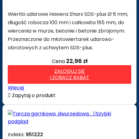
Wiertło udarowe Hawera Sharx SDS-plus Ø 6 mm,
długość robocza 100 mm i całkowita 165 mm, do
wiercenia w murze, betonie i betonie zbrojonym.
Przeznaczone do młotowiertarek udarowo-
obrotowych z uchwytem SDS-plus.
22,96 zł
Cena
ZALOGUJ SIĘ
I ZOBACZ RABAT
Więcej

Zapytaj o produkt

Szybki
podgląd
Indeks:
951222