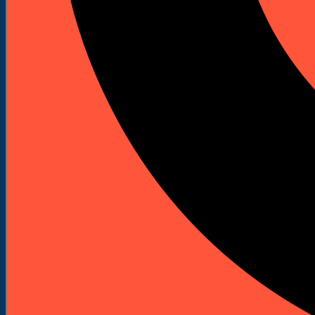
Młoty udarowe spalinowe
Spalinowe młoty udarowo-obrotowe
Spalinowe młoty wyburzeniowe
Akcesoria i osprzęt
Bity do wkrętarek
Bity Udarowe
Bity długie
Zestawy bitów
Klucze nasadowe do wkrętarek
Uchwyty do bitów
Wkrętaki do bitów
Adaptery do bitów
Ograniczniki do płyt
Wiertła
Wiertła do betonu i kamienia
Wiertła do metalu
Rozwiertaki i pogłębiacze
Wiertła standardowe do metalu