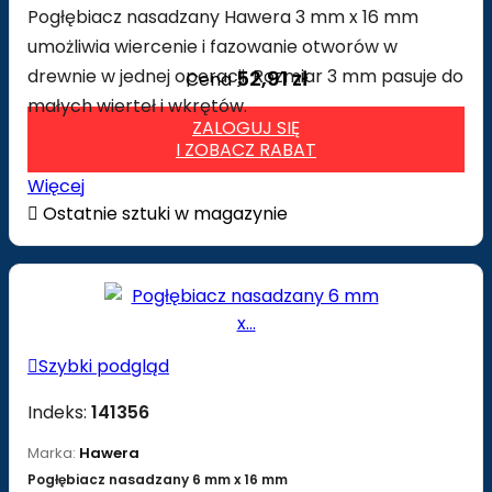
Pogłębiacz nasadzany Hawera 3 mm x 16 mm
umożliwia wiercenie i fazowanie otworów w
drewnie w jednej operacji. Rozmiar 3 mm pasuje do
52,91 zł
Cena
małych wierteł i wkrętów.
ZALOGUJ SIĘ
I ZOBACZ RABAT
Więcej

Ostatnie sztuki w magazynie

Szybki podgląd
Indeks:
141356
Marka:
Hawera
Pogłębiacz nasadzany 6 mm x 16 mm