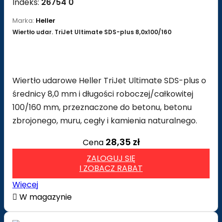
Indeks:
26754 0
Marka:
Heller
Wiertło udar. TriJet Ultimate SDS-plus 8,0x100/160
Wiertło udarowe Heller TriJet Ultimate SDS-plus o
średnicy 8,0 mm i długości roboczej/całkowitej
100/160 mm, przeznaczone do betonu, betonu
zbrojonego, muru, cegły i kamienia naturalnego.
28,35 zł
Cena
ZALOGUJ SIĘ
I ZOBACZ RABAT
Więcej

W magazynie