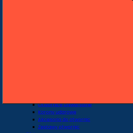
Wiertła do drewna
Wiertła standardowe
Wiertła piórowe
Środkowce
Sedniki
Pogłębiacze
Wiertła uniwersalne i specjalne
Wiertła do szkła i ceramiki
Otwornice i Koronki
Otwornice do metalu
Otwornice do drewna
Otwornice do ceramiki i gresu
Otwornice do pracy na sucho
Otwornice do pracy na mokro
Otwornice uniwersalne
Korony udarowe
Akcesoria do otwornic
Zestawy otwornic