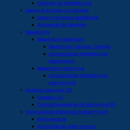
Statywy do niwelatorów
Lasery krzyżowe i punktowe
Lasery krzyżowo punktowe
Akcesoria do laserów
Niwelatory
Niwelatory laserowe
Niwelatory rurowe / liniowe
Akcesoria do niwelatorów
laserowych
Niwelatory optyczne
Akcesoria do niwelatorów
optycznych
Skaning laserowy 3D
Skanery 3D
Oprogramowanie do skanerów 3D
Wykrywacze instalacji podziemnych
Wykrywacze
Akcesoria do wykrywaczy