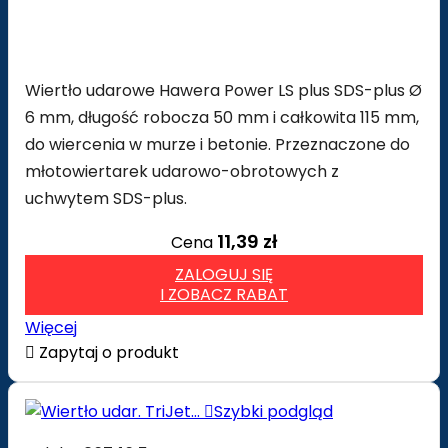
Wiertło udarowe Hawera Power LS plus SDS-plus Ø
6 mm, długość robocza 50 mm i całkowita 115 mm,
do wiercenia w murze i betonie. Przeznaczone do
młotowiertarek udarowo-obrotowych z
uchwytem SDS-plus.
11,39 zł
Cena
ZALOGUJ SIĘ
I ZOBACZ RABAT
Więcej

Zapytaj o produkt

Szybki podgląd