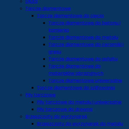
Dłuta
Tarcze diamentowe
Tarcze diamentowe do cięcia
Tarcze diamentowe do betonu i
kamienia
Tarcze diamentowe do metalu
Tarcze diamentowe do ceramiki i
gresu
Tarcze diamentowe do asfaltu
Tarcze diamentowe do
materiałów abrazyjnych
Tarcze diamentowe uniwersalne
Tarcze diamentowe do szlifowania
Piły tarczowe
Piły tarczowe do metalu i uniwersalne
Piły tarczowe do drewna
Brzeszczoty do wyrzynarek
Brzeszczoty do wyrzynarek do metalu