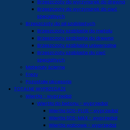
Brzeszczoty do wyrzynarek do drewna
Brzeszczoty do wyrzynarek do cięć
specjalnych
Brzeszczoty do pił szablastych
Brzeszczoty szablaste do metalu
Brzeszczoty szablaste do drewna
Brzeszczoty szablaste uniwersalne
Brzeszczoty szablaste do cięć
specjalnych
Materiały ścierne
Frezy
Pozostałe akcesoria
TOTALNE WYPRZEDAŻE
Wiertła - wyprzedaż
Wiertła do betonu - wyprzedaż
Wiertła SDS-PLUS - wyprzedaż
Wiertła SDS-MAX - wyprzedaż
Wiertła walcowe - wyprzedaż