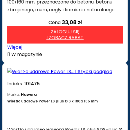
100/160 mm, przeznaczone do betonu, betonu
zbrojonego, muru, cegły i kamienia naturalnego.
33,08 zł
Cena
ZALOGUJ SIĘ
I ZOBACZ RABAT
Więcej

W magazynie

Szybki podgląd
Indeks:
101475
Marka:
Hawera
Wiertło udarowe Power LS plus Ø 6 x 100 x 165 mm
Wiertło udarowe Hawera Power LS plus SDS-plus Ø