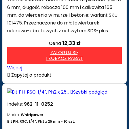
6 mm, długość robocza 100 mm i całkowita 165
mm, do wiercenia w murze i betonie; wariant SKU
101475. Przeznaczone do młotowiertarek
udarowo-obrotowych z uchwytem SDS-plus.
12,33 zł
Cena
ZALOGUJ SIĘ
I ZOBACZ RABAT
Więcej

Zapytaj o produkt

Szybki podgląd
Indeks:
962-11-0252
Marka:
Whirlpower
Bit PH, RSC, 1/4", Ph2 x 25 mm - 10 szt.