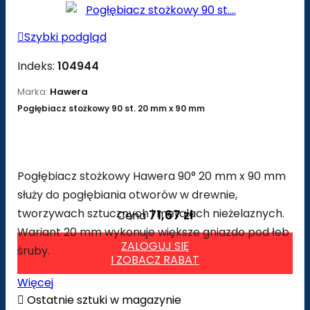

Szybki podgląd
Indeks:
104944
Marka:
Hawera
Pogłębiacz stożkowy 90 st. 20 mm x 90 mm
Pogłębiacz stożkowy Hawera 90° 20 mm x 90 mm
służy do pogłębiania otworów w drewnie,
tworzywach sztucznych i metalach nieżelaznych.
71,67 zł
Cena
Wariant 20 mm wykonuje większe gniazdo pod łeb
ZALOGUJ SIĘ
śruby.
I ZOBACZ RABAT
Więcej

Ostatnie sztuki w magazynie