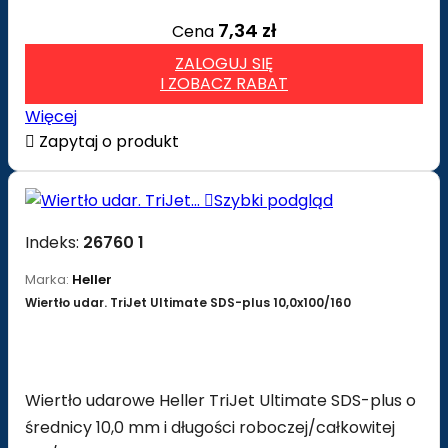
7,34 zł
Cena
ZALOGUJ SIĘ
I ZOBACZ RABAT
Więcej

Zapytaj o produkt

Szybki podgląd
Indeks:
26760 1
Marka:
Heller
Wiertło udar. TriJet Ultimate SDS-plus 10,0x100/160
Wiertło udarowe Heller TriJet Ultimate SDS-plus o
średnicy 10,0 mm i długości roboczej/całkowitej