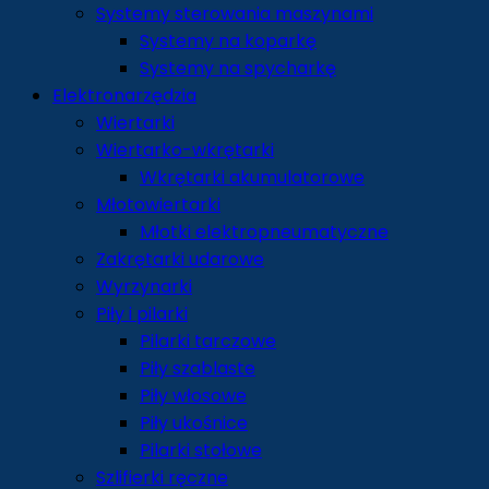
Systemy sterowania maszynami
Systemy na koparkę
Systemy na spycharkę
Elektronarzędzia
Wiertarki
Wiertarko-wkrętarki
Wkrętarki akumulatorowe
Młotowiertarki
Młotki elektropneumatyczne
Zakrętarki udarowe
Wyrzynarki
Piły i pilarki
Pilarki tarczowe
Piły szablaste
Piły włosowe
Piły ukośnice
Pilarki stołowe
Szlifierki ręczne