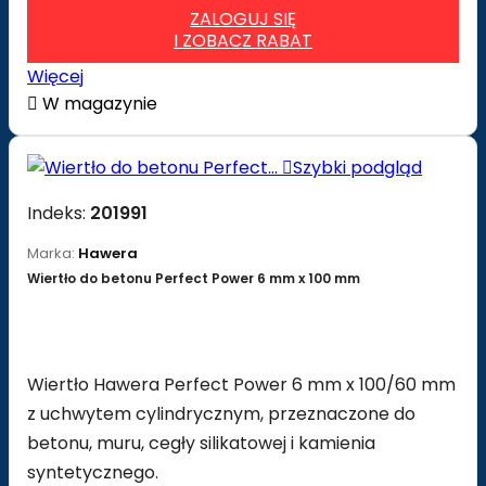
ZALOGUJ SIĘ
I ZOBACZ RABAT
Więcej

W magazynie

Szybki podgląd
Indeks:
201991
Marka:
Hawera
Wiertło do betonu Perfect Power 6 mm x 100 mm
Wiertło Hawera Perfect Power 6 mm x 100/60 mm
z uchwytem cylindrycznym, przeznaczone do
betonu, muru, cegły silikatowej i kamienia
syntetycznego.