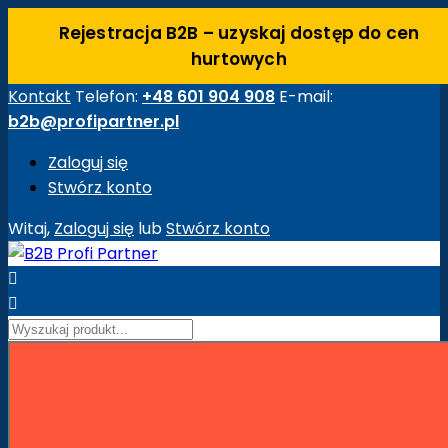
Rejestracja B2B – uzyskaj dostęp do cen
hurtowych
Kontakt
Telefon:
+48 601 904 908
E-mail:
b2b@profipartner.pl
Zaloguj się
Stwórz konto
Witaj,
Zaloguj się
lub
Stwórz konto


Strona główna
Maszyny Budowlane
Akcesoria