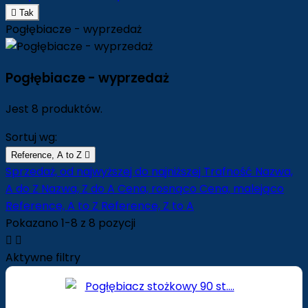

Tak
Pogłębiacze - wyprzedaż
Pogłębiacze - wyprzedaż
Jest 8 produktów.
Sortuj wg:
Reference, A to Z

Sprzedaż, od najwyższej do najniższej
Trafność
Nazwa,
A do Z
Nazwa, Z do A
Cena, rosnąco
Cena, malejąco
Reference, A to Z
Reference, Z to A
Pokazano 1-8 z 8 pozycji


Aktywne filtry