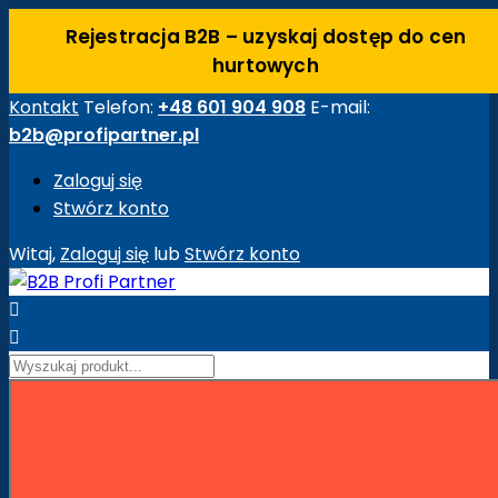
Rejestracja B2B – uzyskaj dostęp do cen
hurtowych
Kontakt
Telefon:
+48 601 904 908
E-mail:
b2b@profipartner.pl
Zaloguj się
Stwórz konto
Witaj,
Zaloguj się
lub
Stwórz konto


Strona główna
Maszyny Budowlane
Akcesoria