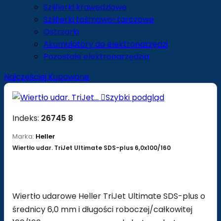
Szlifierki krawędziowe
Szlifierki taśmowo-tarczowe
Ostrzarki
Akumulatory do elektronarzędzi
Pozostałe elektronarzędzia
Najczęściej Kupowane

Szybki podgląd
Indeks:
26745 8
Marka:
Heller
Wiertło udar. TriJet Ultimate SDS-plus 6,0x100/160
Wiertło udarowe Heller TriJet Ultimate SDS-plus o
średnicy 6,0 mm i długości roboczej/całkowitej