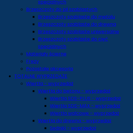
specjalnych
Brzeszczoty do pił szablastych
Brzeszczoty szablaste do metalu
Brzeszczoty szablaste do drewna
Brzeszczoty szablaste uniwersalne
Brzeszczoty szablaste do cięć
specjalnych
Materiały ścierne
Frezy
Pozostałe akcesoria
TOTALNE WYPRZEDAŻE
Wiertła - wyprzedaż
Wiertła do betonu - wyprzedaż
Wiertła SDS-PLUS - wyprzedaż
Wiertła SDS-MAX - wyprzedaż
Wiertła walcowe - wyprzedaż
Wiertła do drewna - wyprzedaż
Sedniki - wyprzedaż