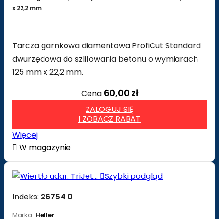
x 22,2 mm
Tarcza garnkowa diamentowa ProfiCut Standard
dwurzędowa do szlifowania betonu o wymiarach
125 mm x 22,2 mm.
60,00 zł
Cena
ZALOGUJ SIĘ
I ZOBACZ RABAT
Więcej

W magazynie

Szybki podgląd
Indeks:
26754 0
Marka:
Heller