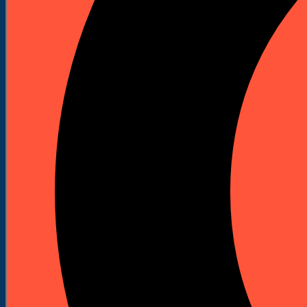
Akcesoria do kafarów
Szlifierki podłogowe
Maszyny do szlifowania podłóg
Akcesoria do szlifierek
Wiertnice i statywy
Wiertnice elektryczne
Wiertnice spalinowe
Statywy do wiertnic
Korony diamentowe do wiertnic
Odkurzacze przemysłowe
Piły stołowe
Przecinarki
Przecinarki stołowe
Przecinarki jezdne
Przecinarki ręczne
Młoty udarowe spalinowe
Spalinowe młoty udarowo-obrotowe