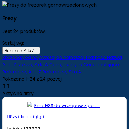
Frezy
Jest 24 produktów.
Sortuj wg:
Reference, A to Z

Sprzedaż, od najwyższej do najniższej
Trafność
Nazwa,
A do Z
Nazwa, Z do A
Cena, rosnąco
Cena, malejąco
Reference, A to Z
Reference, Z to A
Pokazano 1-24 z 24 pozycji


Aktywne filtry

Szybki podgląd
Indeks:
123302