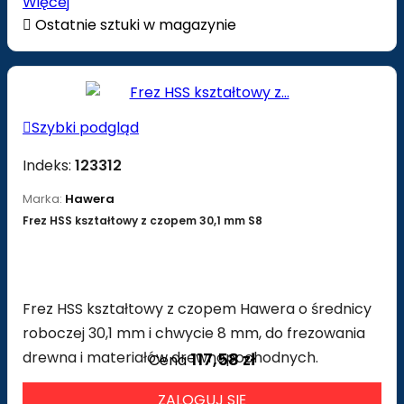
Więcej

Ostatnie sztuki w magazynie

Szybki podgląd
Indeks:
123312
Marka:
Hawera
Frez HSS kształtowy z czopem 30,1 mm S8
Frez HSS kształtowy z czopem Hawera o średnicy
roboczej 30,1 mm i chwycie 8 mm, do frezowania
drewna i materiałów drewnopochodnych.
117,58 zł
Cena
ZALOGUJ SIĘ