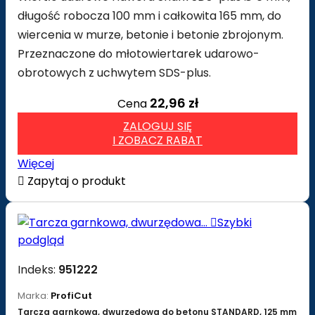
długość robocza 100 mm i całkowita 165 mm, do
wiercenia w murze, betonie i betonie zbrojonym.
Przeznaczone do młotowiertarek udarowo-
obrotowych z uchwytem SDS-plus.
22,96 zł
Cena
ZALOGUJ SIĘ
I ZOBACZ RABAT
Więcej

Zapytaj o produkt

Szybki
podgląd
Indeks:
951222
Marka:
ProfiCut
Tarcza garnkowa, dwurzędowa do betonu STANDARD, 125 mm