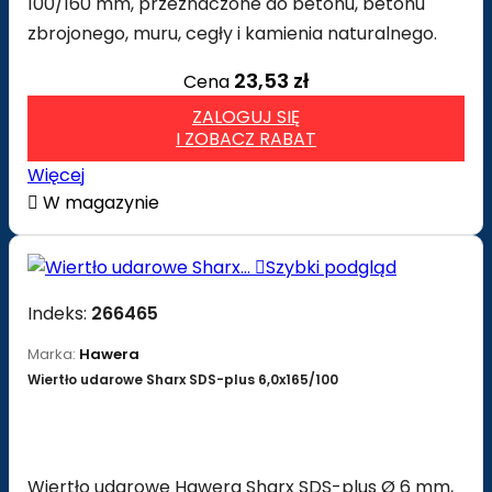
100/160 mm, przeznaczone do betonu, betonu
zbrojonego, muru, cegły i kamienia naturalnego.
23,53 zł
Cena
ZALOGUJ SIĘ
I ZOBACZ RABAT
Więcej

W magazynie

Szybki podgląd
Indeks:
266465
Marka:
Hawera
Wiertło udarowe Sharx SDS-plus 6,0x165/100
Wiertło udarowe Hawera Sharx SDS-plus Ø 6 mm,