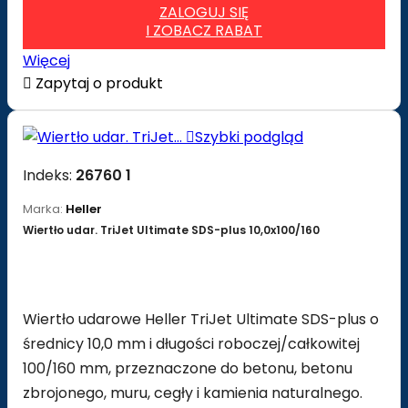
ZALOGUJ SIĘ
I ZOBACZ RABAT
Więcej

Zapytaj o produkt

Szybki podgląd
Indeks:
26760 1
Marka:
Heller
Wiertło udar. TriJet Ultimate SDS-plus 10,0x100/160
Wiertło udarowe Heller TriJet Ultimate SDS-plus o
średnicy 10,0 mm i długości roboczej/całkowitej
100/160 mm, przeznaczone do betonu, betonu
zbrojonego, muru, cegły i kamienia naturalnego.