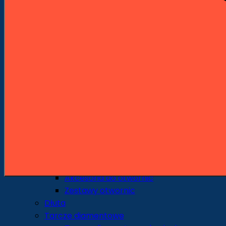
Wiertła piórowe
Środkowce
Sedniki
Pogłębiacze
Wiertła uniwersalne i specjalne
Wiertła do szkła i ceramiki
Otwornice i Koronki
Otwornice do metalu
Otwornice do drewna
Otwornice do ceramiki i gresu
Otwornice do pracy na sucho
Otwornice do pracy na mokro
Otwornice uniwersalne
Korony udarowe
Akcesoria do otwornic
Zestawy otwornic
Dłuta
Tarcze diamentowe