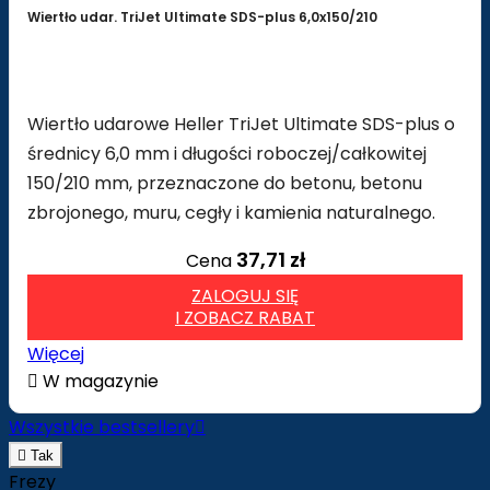
Wiertło udar. TriJet Ultimate SDS-plus 6,0x150/210
Wiertło udarowe Heller TriJet Ultimate SDS-plus o
średnicy 6,0 mm i długości roboczej/całkowitej
150/210 mm, przeznaczone do betonu, betonu
zbrojonego, muru, cegły i kamienia naturalnego.
37,71 zł
Cena
ZALOGUJ SIĘ
I ZOBACZ RABAT
Więcej

W magazynie
Wszystkie bestsellery


Tak
Frezy