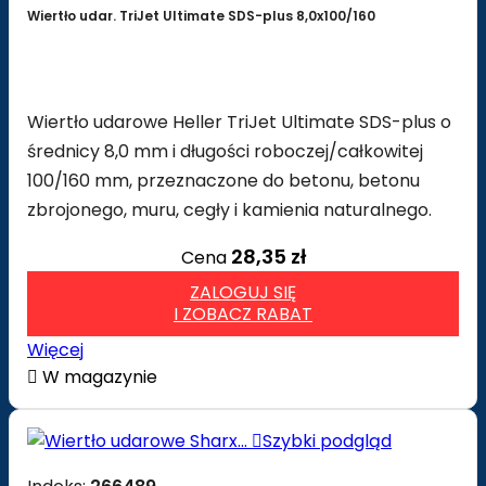
Wiertło udar. TriJet Ultimate SDS-plus 8,0x100/160
Wiertło udarowe Heller TriJet Ultimate SDS-plus o
średnicy 8,0 mm i długości roboczej/całkowitej
100/160 mm, przeznaczone do betonu, betonu
zbrojonego, muru, cegły i kamienia naturalnego.
28,35 zł
Cena
ZALOGUJ SIĘ
I ZOBACZ RABAT
Więcej

W magazynie

Szybki podgląd