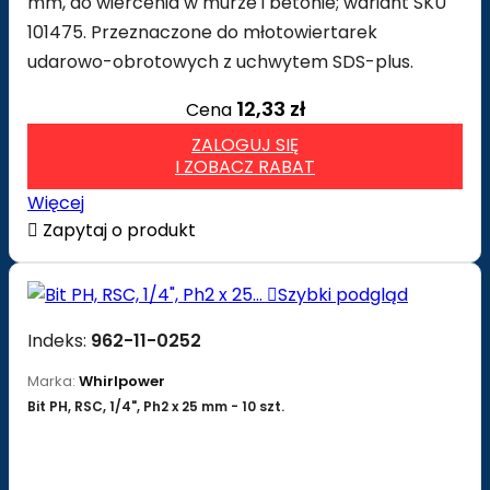
mm, do wiercenia w murze i betonie; wariant SKU
101475. Przeznaczone do młotowiertarek
udarowo-obrotowych z uchwytem SDS-plus.
12,33 zł
Cena
ZALOGUJ SIĘ
I ZOBACZ RABAT
Więcej

Zapytaj o produkt

Szybki podgląd
Indeks:
962-11-0252
Marka:
Whirlpower
Bit PH, RSC, 1/4", Ph2 x 25 mm - 10 szt.