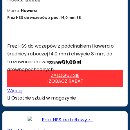
Marka:
Hawera
Frez HSS do wczepów z pod. 14,0 mm S8
Frez HSS do wczepów z podcinakiem Hawera o
średnicy roboczej 14,0 mm i chwycie 8 mm, do
frezowania drewna i materiałów
61,00 zł
Cena
drewnopochodnych.
ZALOGUJ SIĘ
I ZOBACZ RABAT
Więcej

Ostatnie sztuki w magazynie