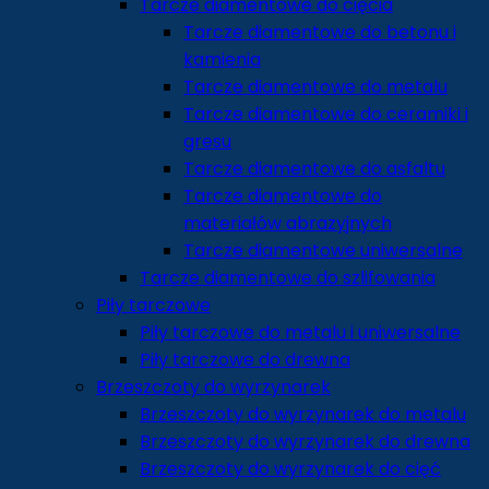
Tarcze diamentowe do cięcia
Tarcze diamentowe do betonu i
kamienia
Tarcze diamentowe do metalu
Tarcze diamentowe do ceramiki i
gresu
Tarcze diamentowe do asfaltu
Tarcze diamentowe do
materiałów abrazyjnych
Tarcze diamentowe uniwersalne
Tarcze diamentowe do szlifowania
Piły tarczowe
Piły tarczowe do metalu i uniwersalne
Piły tarczowe do drewna
Brzeszczoty do wyrzynarek
Brzeszczoty do wyrzynarek do metalu
Brzeszczoty do wyrzynarek do drewna
Brzeszczoty do wyrzynarek do cięć