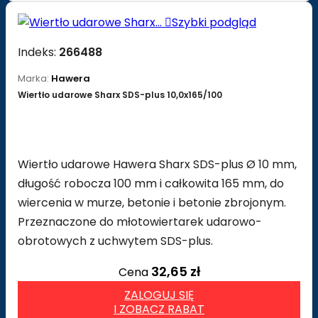

Szybki podgląd
Indeks:
266488
Marka:
Hawera
Wiertło udarowe Sharx SDS-plus 10,0x165/100
Wiertło udarowe Hawera Sharx SDS-plus Ø 10 mm,
długość robocza 100 mm i całkowita 165 mm, do
wiercenia w murze, betonie i betonie zbrojonym.
Przeznaczone do młotowiertarek udarowo-
obrotowych z uchwytem SDS-plus.
32,65 zł
Cena
ZALOGUJ SIĘ
I ZOBACZ RABAT