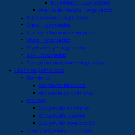
Pogłębiacze - wyprzedaż
Wiertła do metalu - wyprzedaż
Piły tarczowe - wyprzedaż
Frezy - wyprzedaż
Korony i otwornice - wyprzedaż
Dłuta - wyprzedaż
Brzeszczoty - wyprzedaż
Bity - wyprzedaż
Tarcze diamentowe - wyprzedaż
Technika pomiarowa
Dalmierze
Dalmierze laserowe
Akcesoria do dalmierzy
Statywy
Statywy do dalmierzy
Statywy do laserów
Statywy do niwelatorów
Lasery krzyżowe i punktowe