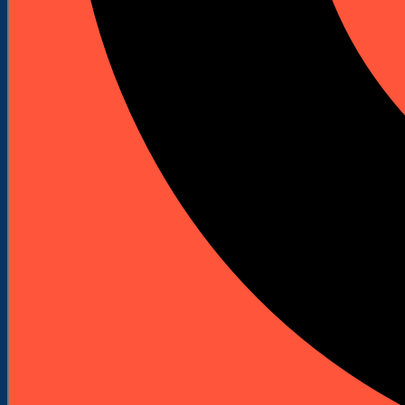
Spalinowe młoty wyburzeniowe
Akcesoria i osprzęt
Bity do wkrętarek
Bity Udarowe
Bity długie
Zestawy bitów
Klucze nasadowe do wkrętarek
Uchwyty do bitów
Wkrętaki do bitów
Adaptery do bitów
Ograniczniki do płyt
Wiertła
Wiertła do betonu i kamienia
Wiertła do metalu
Rozwiertaki i pogłębiacze
Wiertła standardowe do metalu
Wiertła do drewna
Wiertła standardowe