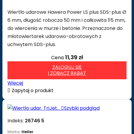
Wiertło udarowe Hawera Power LS plus SDS-plus Ø
6 mm, długość robocza 50 mm i całkowita 115 mm,
do wiercenia w murze i betonie. Przeznaczone do
młotowiertarek udarowo-obrotowych z
uchwytem SDS-plus.
11,39 zł
Cena
ZALOGUJ SIĘ
I ZOBACZ RABAT
Więcej

Zapytaj o produkt

Szybki podgląd
Indeks:
26746 5
Marka:
Heller