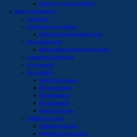
Systemy na spycharkę
Elektronarzędzia
Wiertarki
Wiertarko-wkrętarki
Wkrętarki akumulatorowe
Młotowiertarki
Młotki elektropneumatyczne
Zakrętarki udarowe
Wyrzynarki
Piły i pilarki
Pilarki tarczowe
Piły szablaste
Piły włosowe
Piły ukośnice
Pilarki stołowe
Szlifierki ręczne
Szlifierki kątowe
Szlifierki oscylacyjne