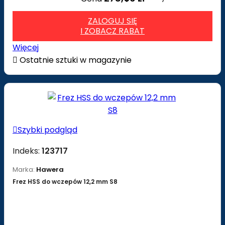
ZALOGUJ SIĘ
I ZOBACZ RABAT
Więcej

Ostatnie sztuki w magazynie

Szybki podgląd
Indeks:
123717
Marka:
Hawera
Frez HSS do wczepów 12,2 mm S8