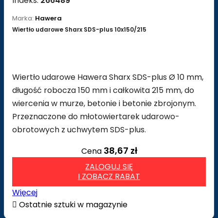
Indeks:
266489
Marka:
Hawera
Wiertło udarowe Sharx SDS-plus 10x150/215
Wiertło udarowe Hawera Sharx SDS-plus Ø 10 mm,
długość robocza 150 mm i całkowita 215 mm, do
wiercenia w murze, betonie i betonie zbrojonym.
Przeznaczone do młotowiertarek udarowo-
obrotowych z uchwytem SDS-plus.
38,67 zł
Cena
ZALOGUJ SIĘ
I ZOBACZ RABAT
Więcej

Ostatnie sztuki w magazynie