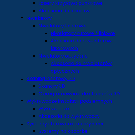
Lasery krzyżowo punktowe
Akcesoria do laserów
Niwelatory
Niwelatory laserowe
Niwelatory rurowe / liniowe
Akcesoria do niwelatorów
laserowych
Niwelatory optyczne
Akcesoria do niwelatorów
optycznych
Skaning laserowy 3D
Skanery 3D
Oprogramowanie do skanerów 3D
Wykrywacze instalacji podziemnych
Wykrywacze
Akcesoria do wykrywaczy
Systemy sterowania maszynami
Systemy na koparkę