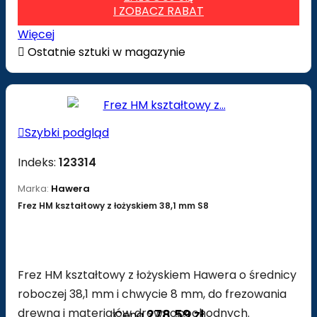
I ZOBACZ RABAT
Więcej

Ostatnie sztuki w magazynie

Szybki podgląd
Indeks:
123314
Marka:
Hawera
Frez HM kształtowy z łożyskiem 38,1 mm S8
Frez HM kształtowy z łożyskiem Hawera o średnicy
roboczej 38,1 mm i chwycie 8 mm, do frezowania
drewna i materiałów drewnopochodnych.
278,59 zł
Cena