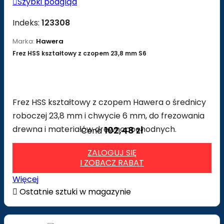

Szybki podgląd
Indeks:
123308
Marka:
Hawera
Frez HSS kształtowy z czopem 23,8 mm S6
Frez HSS kształtowy z czopem Hawera o średnicy
roboczej 23,8 mm i chwycie 6 mm, do frezowania
drewna i materiałów drewnopochodnych.
102,48 zł
Cena
ZALOGUJ SIĘ
I ZOBACZ RABAT
Więcej

Ostatnie sztuki w magazynie