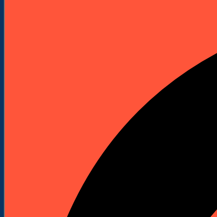
Elektronarzędzia
Technika Pomiarowa
Wyprzedaże


Do Pobrania
Katalogi Produktowe
Pliki Produktowe
Cenniki do pobrania
Załóż Konto
Kontakt
Strona główna
Akcesoria i osprzęt
Frezy
KATEGORIE
Maszyny budowlane
Kafary (Palownice)
Kafary spalinowe