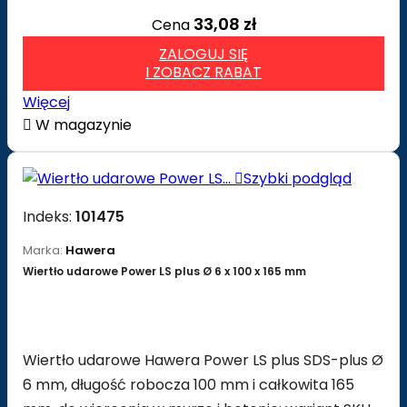
33,08 zł
Cena
ZALOGUJ SIĘ
I ZOBACZ RABAT
Więcej

W magazynie

Szybki podgląd
Indeks:
101475
Marka:
Hawera
Wiertło udarowe Power LS plus Ø 6 x 100 x 165 mm
Wiertło udarowe Hawera Power LS plus SDS-plus Ø
6 mm, długość robocza 100 mm i całkowita 165