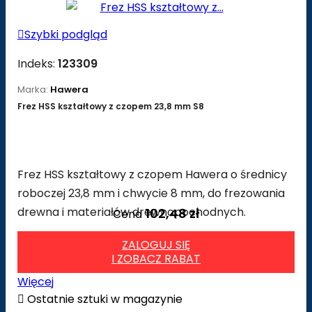

Szybki podgląd
Indeks:
123309
Marka:
Hawera
Frez HSS kształtowy z czopem 23,8 mm S8
Frez HSS kształtowy z czopem Hawera o średnicy
roboczej 23,8 mm i chwycie 8 mm, do frezowania
drewna i materiałów drewnopochodnych.
102,48 zł
Cena
ZALOGUJ SIĘ
I ZOBACZ RABAT
Więcej

Ostatnie sztuki w magazynie