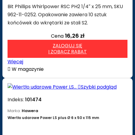
Bit Phillips Whirlpower RSC PH2 1/4″ x 25 mm, SKU
962-11-0252. Opakowanie zawiera 10 sztuk
końcówek do wkrętarki ze stali S2.
16,26 zł
Cena
ZALOGUJ SIĘ
I ZOBACZ RABAT
Więcej

W magazynie

Szybki podgląd
Indeks:
101474
Marka:
Hawera
Wiertło udarowe Power LS plus Ø 6 x 50 x 115 mm