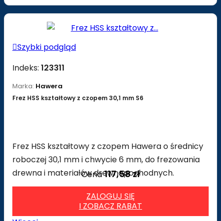

Szybki podgląd
Indeks:
123311
Marka:
Hawera
Frez HSS kształtowy z czopem 30,1 mm S6
Frez HSS kształtowy z czopem Hawera o średnicy
roboczej 30,1 mm i chwycie 6 mm, do frezowania
drewna i materiałów drewnopochodnych.
117,58 zł
Cena
ZALOGUJ SIĘ
I ZOBACZ RABAT