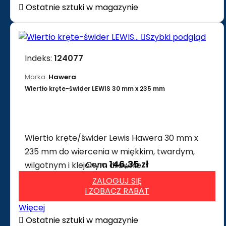

Ostatnie sztuki w magazynie

Szybki podgląd
Indeks:
124077
Marka:
Hawera
Wiertło kręte-świder LEWIS 30 mm x 235 mm
Wiertło kręte/świder Lewis Hawera 30 mm x
235 mm do wiercenia w miękkim, twardym,
146,35 zł
Cena
wilgotnym i klejonym drewnie.
ZALOGUJ SIĘ
I ZOBACZ RABAT
Więcej

Ostatnie sztuki w magazynie