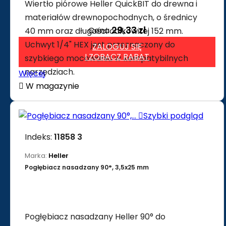
Wiertło piórowe Heller QuickBIT do drewna i
materiałów drewnopochodnych, o średnicy
29,33 zł
Cena
40 mm oraz długości całkowitej 152 mm.
Uchwyt 1/4" HEX jest przeznaczony do
ZALOGUJ SIĘ
I ZOBACZ RABAT
szybkiego mocowania w kompatybilnych
narzędziach.
Więcej

W magazynie

Szybki podgląd
Indeks:
11858 3
Marka:
Heller
Pogłębiacz nasadzany 90°, 3,5x25 mm
Pogłębiacz nasadzany Heller 90° do