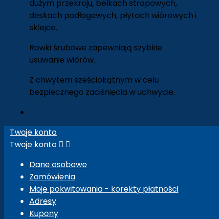
dużym przekroju, belkach stropowych,
deskach podłogowych, płytach wiórowych i
sklejce.
Rowki śrubowe zapewniają szybkie
usuwanie wiórów.
Z chwytem sześciokątnym w celu
bezpiecznego zaciśnięcia w uchwycie.
Twoje konto
Twoje konto


Dane osobowe
Zamówienia
Moje pokwitowania - korekty płatności
Adresy
Kupony