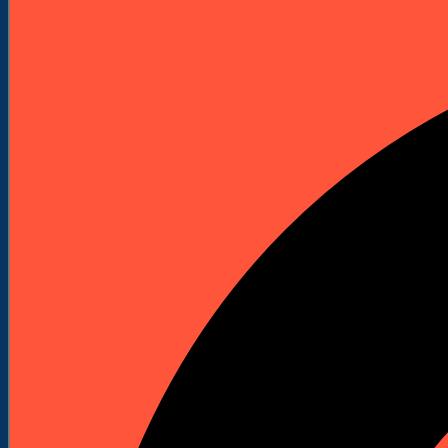
Elektronarzędzia
Technika Pomiarowa
Wyprzedaże


Do Pobrania
Katalogi Produktowe
Pliki Produktowe
Cenniki do pobrania
Załóż Konto
Kontakt
Strona główna
Akcesoria i osprzęt
Wiertła
Wiertła do drewna
Wiertło kręte 24 mm x 460 mm
