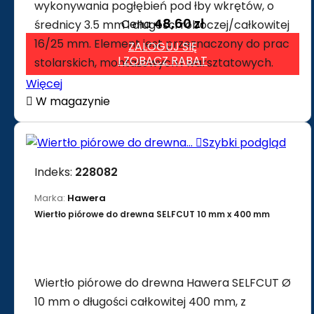
wykonywania pogłębień pod łby wkrętów, o
48,60 zł
Cena
średnicy 3.5 mm i długości roboczej/całkowitej
16/25 mm. Element jest przeznaczony do prac
ZALOGUJ SIĘ
I ZOBACZ RABAT
stolarskich, montażowych i warsztatowych.
Więcej

W magazynie

Szybki podgląd
Indeks:
228082
Marka:
Hawera
Wiertło piórowe do drewna SELFCUT 10 mm x 400 mm
Wiertło piórowe do drewna Hawera SELFCUT Ø
10 mm o długości całkowitej 400 mm, z