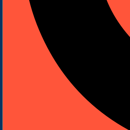
Z chwytem sześciokątnym w celu bezpiecznego
zaciśnięcia w uchwycie.
65,00 zł
Netto
79,95 zł
brutto
65,00 zł
netto
ZALOGUJ SIĘ
I ZOBACZ RABAT
Darmowa dostawa od 250 zł
Pomoc doradców: +48 601 904 908