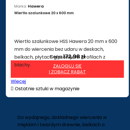
Marka:
Hawera
Wiertło szalunkowe 20 x 600 mm
Wiertło szalunkowe HSS Hawera 20 mm x 600
mm do wiercenia bez udaru w deskach,
172,98 zł
Cena
belkach, płytach gipsowych i profilach z
blachy.
ZALOGUJ SIĘ
I ZOBACZ RABAT
Więcej

Ostatnie sztuki w magazynie
Do wydajnego, dokładnego wiercenia w
miękkim i twardym drewnie, belkach o