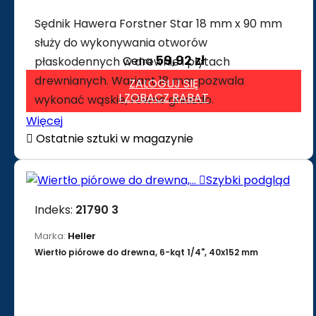
Sędnik Hawera Forstner Star 18 mm x 90 mm
służy do wykonywania otworów
59,92 zł
Cena
płaskodennych w drewnie i płytach
drewnianych. Wariant 18 mm pozwala
ZALOGUJ SIĘ
I ZOBACZ RABAT
wykonać wąskie, równe gniazdo.
Więcej

Ostatnie sztuki w magazynie

Szybki podgląd
Indeks:
21790 3
Marka:
Heller
Wiertło piórowe do drewna, 6-kąt 1/4", 40x152 mm