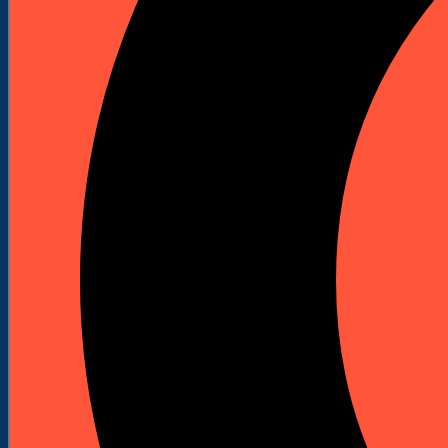


Wiertło kręte 24 mm x 460 mm
Indeks
263696
Marka
Milwaukee
Do wydajnego, dokładnego wiercenia w miękkim i
twardym drewnie, belkach o dużym przekroju,
belkach stropowych, deskach podłogowych,
płytach wiórowych i sklejce.
Rowki śrubowe zapewniają szybkie usuwanie
wiórów.