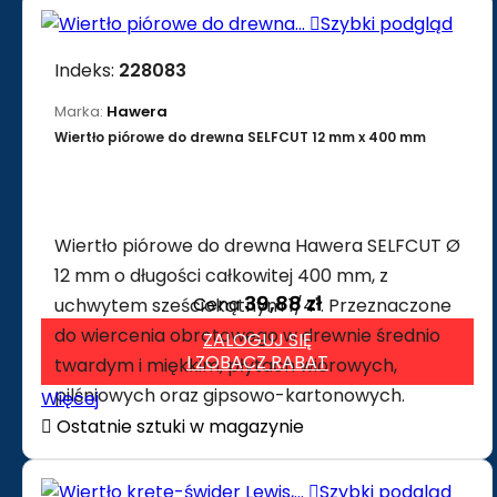

Szybki podgląd
Indeks:
228083
Marka:
Hawera
Wiertło piórowe do drewna SELFCUT 12 mm x 400 mm
Wiertło piórowe do drewna Hawera SELFCUT Ø
12 mm o długości całkowitej 400 mm, z
39,88 zł
Cena
uchwytem sześciokątnym 1/4". Przeznaczone
do wiercenia obrotowego w drewnie średnio
ZALOGUJ SIĘ
I ZOBACZ RABAT
twardym i miękkim, płytach wiórowych,
pilśniowych oraz gipsowo-kartonowych.
Więcej

Ostatnie sztuki w magazynie

Szybki podgląd