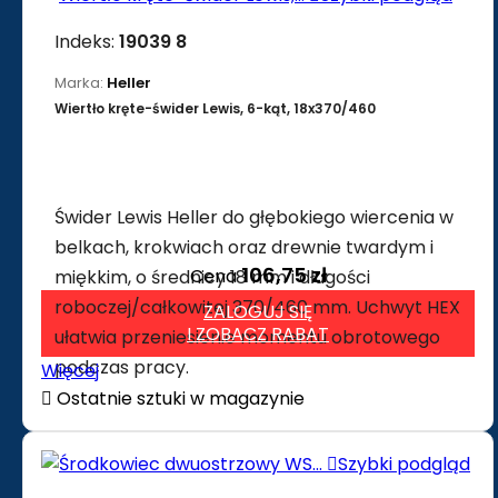
Indeks:
19039 8
Marka:
Heller
Wiertło kręte-świder Lewis, 6-kąt, 18x370/460
Świder Lewis Heller do głębokiego wiercenia w
belkach, krokwiach oraz drewnie twardym i
106,75 zł
Cena
miękkim, o średnicy 18 mm i długości
roboczej/całkowitej 370/460 mm. Uchwyt HEX
ZALOGUJ SIĘ
I ZOBACZ RABAT
ułatwia przeniesienie momentu obrotowego
podczas pracy.
Więcej

Ostatnie sztuki w magazynie

Szybki podgląd