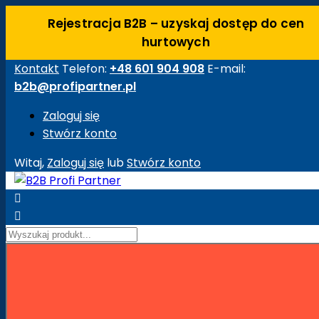
Rejestracja B2B – uzyskaj dostęp do cen
hurtowych
Kontakt
Telefon:
+48 601 904 908
E-mail:
b2b@profipartner.pl
Zaloguj się
Stwórz konto
Witaj,
Zaloguj się
lub
Stwórz konto


Strona główna
Maszyny Budowlane
Akcesoria