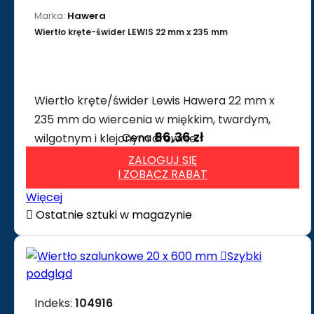
Marka:
Hawera
Wiertło kręte-świder LEWIS 22 mm x 235 mm
Wiertło kręte/świder Lewis Hawera 22 mm x
235 mm do wiercenia w miękkim, twardym,
86,36 zł
Cena
wilgotnym i klejonym drewnie.
ZALOGUJ SIĘ
I ZOBACZ RABAT
Więcej

Ostatnie sztuki w magazynie

Szybki
podgląd
Indeks:
104916