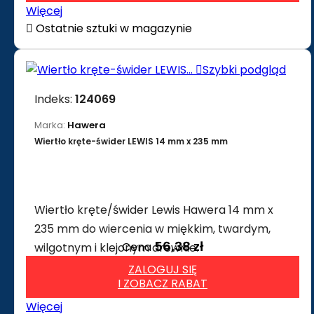
Więcej

Ostatnie sztuki w magazynie

Szybki podgląd
Indeks:
124069
Marka:
Hawera
Wiertło kręte-świder LEWIS 14 mm x 235 mm
Wiertło kręte/świder Lewis Hawera 14 mm x
235 mm do wiercenia w miękkim, twardym,
56,38 zł
Cena
wilgotnym i klejonym drewnie.
ZALOGUJ SIĘ
I ZOBACZ RABAT
Więcej