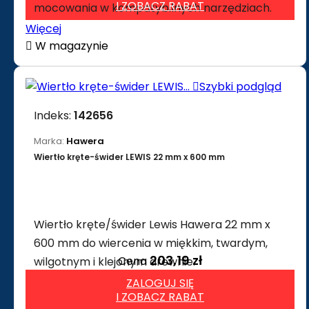
I ZOBACZ RABAT
mocowania w kompatybilnych narzędziach.
Więcej

W magazynie

Szybki podgląd
Indeks:
142656
Marka:
Hawera
Wiertło kręte-świder LEWIS 22 mm x 600 mm
Wiertło kręte/świder Lewis Hawera 22 mm x
600 mm do wiercenia w miękkim, twardym,
203,19 zł
Cena
wilgotnym i klejonym drewnie.
ZALOGUJ SIĘ
I ZOBACZ RABAT