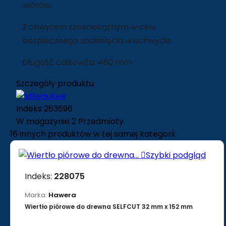
wiórów.
Z chwytem sześciokątnym w celu
bezpiecznego zaciśnięcia w uchwycie.
Długość całkowita: 460 mm
Szczegóły produktu
Indeks
263696
W magazynie
2 Przedmioty
16 innych produktów w tej samej kategorii:

Szybki podgląd
Indeks:
228075
Marka:
Hawera
Wiertło piórowe do drewna SELFCUT 32 mm x 152 mm