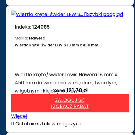

Szybki podgląd
Indeks:
124085
Marka:
Hawera
Wiertło kręte-świder LEWIS 18 mm x 450 mm
Wiertło kręte/świder Lewis Hawera 18 mm x
450 mm do wiercenia w miękkim, twardym,
121,70 zł
Cena
wilgotnym i klejonym drewnie.
ZALOGUJ SIĘ
I ZOBACZ RABAT
Więcej

Ostatnie sztuki w magazynie