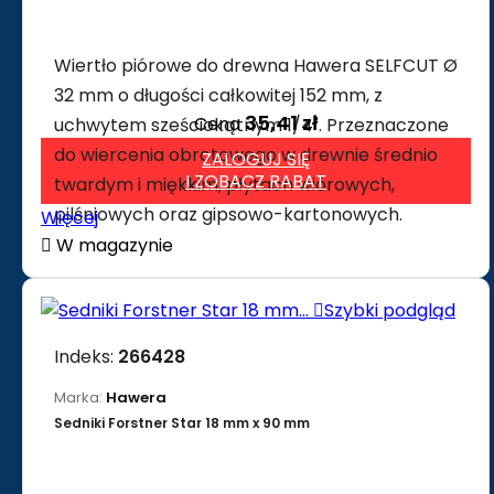
Wiertło piórowe do drewna Hawera SELFCUT Ø
32 mm o długości całkowitej 152 mm, z
35,41 zł
Cena
uchwytem sześciokątnym 1/4". Przeznaczone
do wiercenia obrotowego w drewnie średnio
ZALOGUJ SIĘ
I ZOBACZ RABAT
twardym i miękkim, płytach wiórowych,
pilśniowych oraz gipsowo-kartonowych.
Więcej

W magazynie

Szybki podgląd
Indeks:
266428
Marka:
Hawera
Sedniki Forstner Star 18 mm x 90 mm