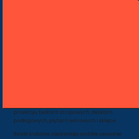
Szybka wysyłka z naszego magazynu
Wygodne płatności PayU
Opis
Szczegóły produktu
Opis
Do wydajnego, dokładnego wiercenia w
miękkim i twardym drewnie, belkach o dużym
przekroju, belkach stropowych, deskach
podłogowych, płytach wiórowych i sklejce.
Rowki śrubowe zapewniają szybkie usuwanie