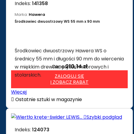
Indeks:
141358
Marka:
Hawera
Środkowiec dwuostrzowy WS 55 mm x 90 mm
Środkowiec dwuostrzowy Hawera WS o
średnicy 55 mm i długości 90 mm do wiercenia
210,14 zł
Cena
w miękkim drewnie, płytach wiórowych i
stolarskich.
ZALOGUJ SIĘ
I ZOBACZ RABAT
Więcej

Ostatnie sztuki w magazynie

Szybki podgląd
Indeks:
124073