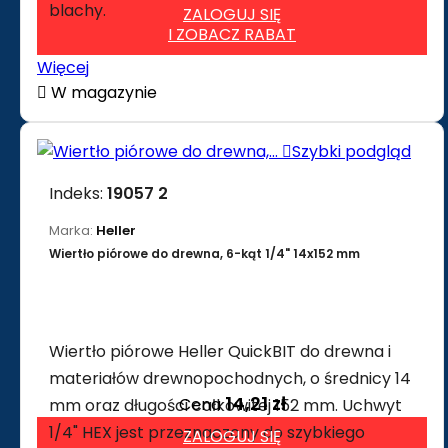
blachy.
ZALOGUJ SIĘ
I ZOBACZ RABAT
Więcej

W magazynie

Szybki podgląd
Indeks:
19057 2
Marka:
Heller
Wiertło piórowe do drewna, 6-kąt 1/4" 14x152 mm
Wiertło piórowe Heller QuickBIT do drewna i
materiałów drewnopochodnych, o średnicy 14
14,21 zł
Cena
mm oraz długości całkowitej 152 mm. Uchwyt
1/4" HEX jest przeznaczony do szybkiego
ZALOGUJ SIĘ