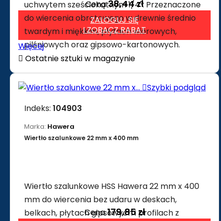
38,44 zł
Cena
uchwytem sześciokątnym 1/4". Przeznaczone
do wiercenia obrotowego w drewnie średnio
ZALOGUJ SIĘ
I ZOBACZ RABAT
twardym i miękkim, płytach wiórowych,
pilśniowych oraz gipsowo-kartonowych.
Więcej

Ostatnie sztuki w magazynie

Szybki podgląd
Indeks:
104903
Marka:
Hawera
Wiertło szalunkowe 22 mm x 400 mm
Wiertło szalunkowe HSS Hawera 22 mm x 400
mm do wiercenia bez udaru w deskach,
179,85 zł
Cena
belkach, płytach gipsowych i profilach z