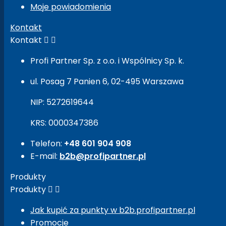
Moje powiadomienia
Kontakt
Kontakt


Profi Partner Sp. z o.o. i Wspólnicy Sp. k.
ul. Posag 7 Panien 6, 02-495 Warszawa
NIP: 5272619644
KRS: 0000347386
Telefon:
+48 601 904 908
E-mail:
b2b@profipartner.pl
Produkty
Produkty


Jak kupić za punkty w b2b.profipartner.pl
Promocje