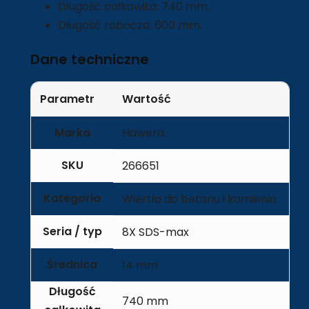
Długość całkowita: 740 mm.
Długość robocza: 600 mm.
Dane techniczne
Parametr
Wartość
Marka
Hawera
SKU
266651
Kategoria
Wiertła do betonu i kamienia
Seria / typ
8X SDS-max
Średnica
14 mm
Długość
740 mm