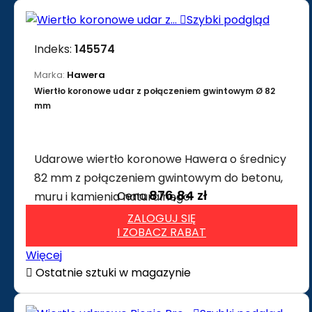

Szybki podgląd
Indeks:
145574
Marka:
Hawera
Wiertło koronowe udar z połączeniem gwintowym Ø 82
mm
Udarowe wiertło koronowe Hawera o średnicy
82 mm z połączeniem gwintowym do betonu,
876,84 zł
Cena
muru i kamienia naturalnego.
ZALOGUJ SIĘ
I ZOBACZ RABAT
Więcej

Ostatnie sztuki w magazynie