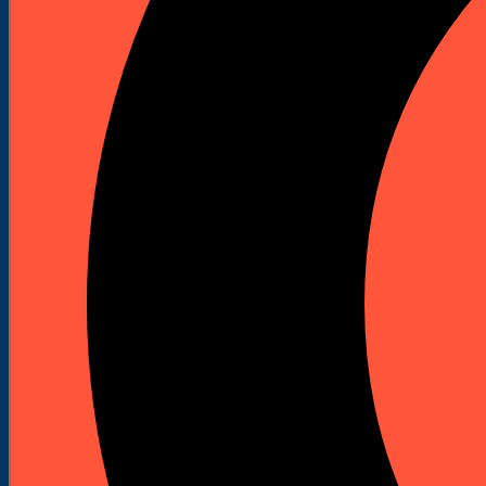



Wiertła udarowe 8X SDS - MAX 14 mm x
740 mm
Indeks
266651
Marka
Hawera
Wiertło udarowe Hawera 8X SDS-max Ø 14 mm o
długości 740 mm/600 mm z mocowaniem SDS-
max, przeznaczone do betonu, betonu zbrojonego,
muru i cegły silikatowej.