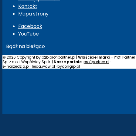
Kontakt
Mapa strony
Facebook
YouTube
Bądź na bieżąco
© 2026 Copyright by
b2b.profipartner.pl
|
Właściciel marki
– Profi Partner
Sp. z o.o. i Wspólnicy Sp. k. |
Nasze portale
:
profipartner.pl
·
e-narzedzia.pl
·
leica.waw.pl
·
bycongrp.pl