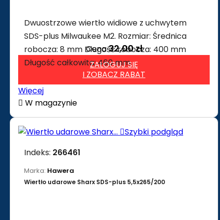
Dwuostrzowe wiertło widiowe z uchwytem
SDS-plus Milwaukee M2. Rozmiar: Średnica
32,00 zł
Cena
robocza: 8 mm Długość robocza: 400 mm
Długość całkowita: 460 mm
ZALOGUJ SIĘ
I ZOBACZ RABAT
Więcej

W magazynie

Szybki podgląd
Indeks:
266461
Marka:
Hawera
Wiertło udarowe Sharx SDS-plus 5,5x265/200