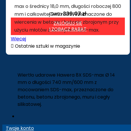
max o średnicy 18,0 mm, długości roboczej 800
339,07 zł
Cena
mm i całkowitej 940 mm. Przeznaczone do
wiercenia w betonie i betonie zbrojonym przy
ZALOGUJ SIĘ
I ZOBACZ RABAT
użyciu młotów z uchwytem SDS-max.
Więcej

Ostatnie sztuki w magazynie
Wiertło udarowe Hawera 8X SDS-max Ø 14
mm o długości 740 mm/600 mm z
mocowaniem SDS-max, przeznaczone do
betonu, betonu zbrojonego, muru i cegły
silikatowej.
Twoje konto