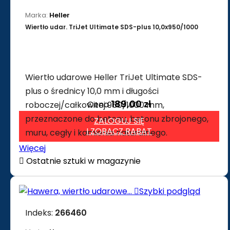
Marka:
Heller
Wiertło udar. TriJet Ultimate SDS-plus 10,0x950/1000
Wiertło udarowe Heller TriJet Ultimate SDS-
plus o średnicy 10,0 mm i długości
189,00 zł
Cena
roboczej/całkowitej 950/1000 mm,
przeznaczone do betonu, betonu zbrojonego,
ZALOGUJ SIĘ
I ZOBACZ RABAT
muru, cegły i kamienia naturalnego.
Więcej

Ostatnie sztuki w magazynie

Szybki podgląd
Indeks:
266460