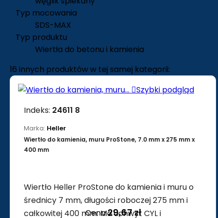
węglik spiekany
Typ mocowania
SDS-MAX
Typ produktu
Wiertła do betonu i kamienia
16 innych produktów w tej samej kategorii:

Szybki podgląd
Indeks:
24611 8
Marka:
Heller
Wiertło do kamienia, muru ProStone, 7.0 mm x 275 mm x
400 mm
Wiertło Heller ProStone do kamienia i muru o
średnicy 7 mm, długości roboczej 275 mm i
29,67 zł
Cena
całkowitej 400 mm. Ma uchwyt CYL i