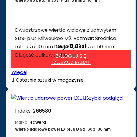
Wiertło do betonu SDS-Plus 10 mm x 110 mm
Dwuostrzowe wiertło widiowe z uchwytem
SDS-plus Milwaukee M2. Rozmiar: Średnica
8,91 zł
Cena
robocza: 10 mm Długość robocza: 50 mm
Długość całkowita: 110 mm
ZALOGUJ SIĘ
I ZOBACZ RABAT
Więcej

Ostatnie sztuki w magazynie

Szybki podgląd
Indeks:
266580
Marka:
Hawera
Wiertło udarowe power LX plus Ø 5 x 160 x 100 mm