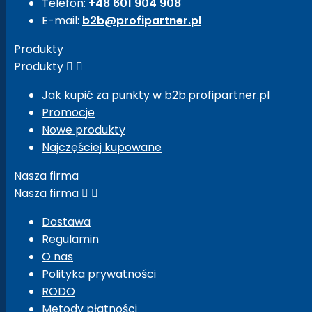
Telefon:
+48 601 904 908
E-mail:
b2b@profipartner.pl
Produkty
Produkty


Jak kupić za punkty w b2b.profipartner.pl
Promocje
Nowe produkty
Najczęściej kupowane
Nasza firma
Nasza firma


Dostawa
Regulamin
O nas
Polityka prywatności
RODO
Metody płatności