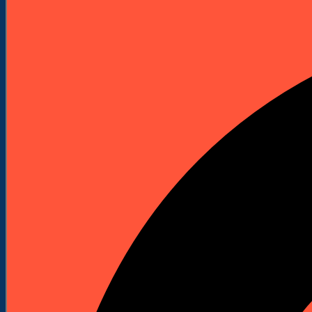
Elektronarzędzia
Technika Pomiarowa
Wyprzedaże


Do Pobrania
Katalogi Produktowe
Pliki Produktowe
Cenniki do pobrania
Załóż Konto
Kontakt
Strona główna
Akcesoria i osprzęt
Wiertła
Wiertła do betonu i kamienia
Wiertła udarowe 8X SDS - MAX 14 mm x 740 mm
Wyprzedaż!