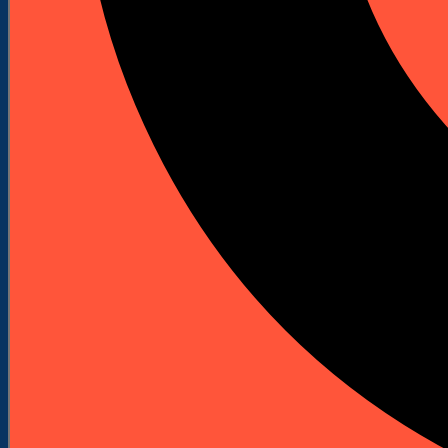
312,09 zł
Netto
383,87 zł
brutto
312,09 zł
netto
ZALOGUJ SIĘ
I ZOBACZ RABAT
Darmowa dostawa od 250 zł
Pomoc doradców: +48 601 904 908
Szybka wysyłka z naszego magazynu