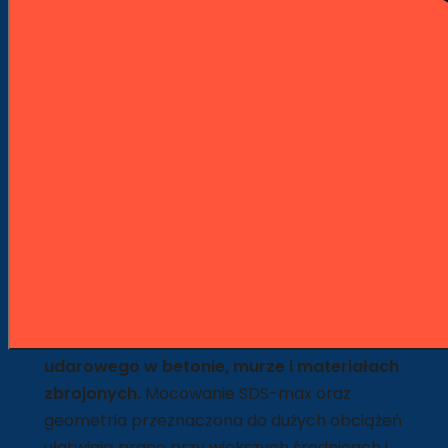
Wygodne płatności PayU
Opis
Szczegóły produktu
Opis
Wiertło udarowe Hawera 8X SDS-
max 14 mm x 740/600 mm
Wiertło udarowe Hawera 8X SDS-max 14 mm
x 740/600 mm służy do ciężkiego wiercenia
udarowego w betonie, murze i materiałach
zbrojonych.
Mocowanie SDS-max oraz
geometria przeznaczona do dużych obciążeń
ułatwiają pracę przy większych średnicach i