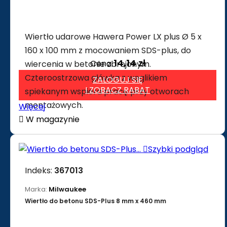
Wiertło udarowe Hawera Power LX plus Ø 5 x
160 x 100 mm z mocowaniem SDS-plus, do
14,14 zł
Cena
wiercenia w betonie zbrojonym.
Czteroostrzowa główka z węglikiem
ZALOGUJ SIĘ
I ZOBACZ RABAT
spiekanym wspiera pracę przy otworach
montażowych.
Więcej

W magazynie

Szybki podgląd
Indeks:
367013
Marka:
Milwaukee
Wiertło do betonu SDS-Plus 8 mm x 460 mm