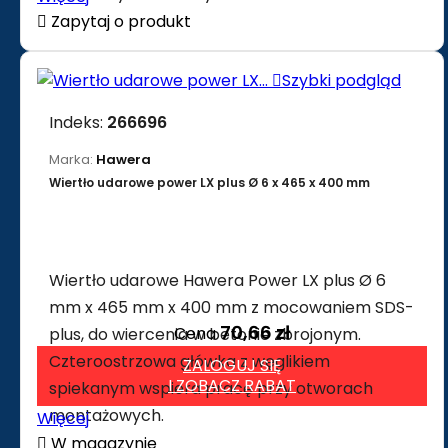

Zapytaj o produkt

Szybki podgląd
Indeks:
266696
Marka:
Hawera
Wiertło udarowe power LX plus Ø 6 x 465 x 400 mm
Wiertło udarowe Hawera Power LX plus Ø 6
mm x 465 mm x 400 mm z mocowaniem SDS-
70,66 zł
Cena
plus, do wiercenia w betonie zbrojonym.
Czteroostrzowa główka z węglikiem
ZALOGUJ SIĘ
I ZOBACZ RABAT
spiekanym wspiera pracę przy otworach
montażowych.
Więcej

W magazynie