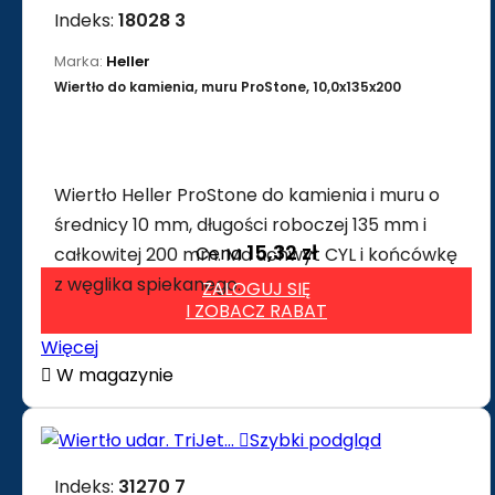
Indeks:
18028 3
Marka:
Heller
Wiertło do kamienia, muru ProStone, 10,0x135x200
Wiertło Heller ProStone do kamienia i muru o
średnicy 10 mm, długości roboczej 135 mm i
15,32 zł
Cena
całkowitej 200 mm. Ma uchwyt CYL i końcówkę
z węglika spiekanego.
ZALOGUJ SIĘ
I ZOBACZ RABAT
Więcej

W magazynie

Szybki podgląd
Indeks:
31270 7