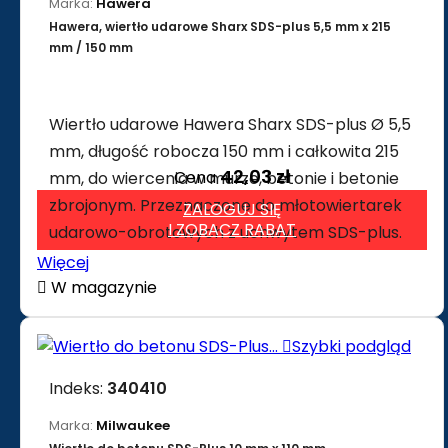
Marka:
Hawera
Hawera, wiertło udarowe Sharx SDS-plus 5,5 mm x 215
mm / 150 mm
Wiertło udarowe Hawera Sharx SDS-plus Ø 5,5
mm, długość robocza 150 mm i całkowita 215
42,03 zł
Cena
mm, do wiercenia w murze, betonie i betonie
zbrojonym. Przeznaczone do młotowiertarek
ZALOGUJ SIĘ
I ZOBACZ RABAT
udarowo-obrotowych z uchwytem SDS-plus.
Więcej

W magazynie

Szybki podgląd
Indeks:
340410
Marka:
Milwaukee