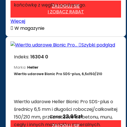
końcówkę z węglika spiekanego.
ZALOGUJ SIĘ
I ZOBACZ RABAT
Więcej

W magazynie

Szybki podgląd
Indeks:
16304 0
Marka:
Heller
Wiertło udarowe Bionic Pro SDS-plus, 6,5x150/210
Wiertło udarowe Heller Bionic Pro SDS-plus o
średnicy 6,5 mm i długości roboczej/całkowitej
23,95 zł
Cena
150/210 mm, przeznaczone do betonu, muru,
cegły i innych materiałów mineralnych.
ZALOGUJ SIĘ