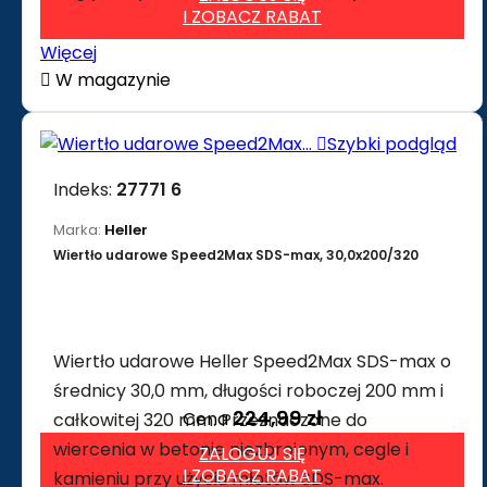
I ZOBACZ RABAT
Więcej

W magazynie

Szybki podgląd
Indeks:
27771 6
Marka:
Heller
Wiertło udarowe Speed2Max SDS-max, 30,0x200/320
Wiertło udarowe Heller Speed2Max SDS-max o
średnicy 30,0 mm, długości roboczej 200 mm i
224,99 zł
Cena
całkowitej 320 mm. Przeznaczone do
wiercenia w betonie niezbrojonym, cegle i
ZALOGUJ SIĘ
I ZOBACZ RABAT
kamieniu przy użyciu młotów SDS-max.