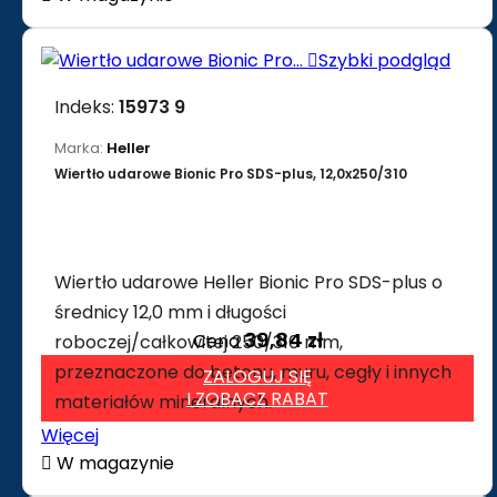

Szybki podgląd
Indeks:
15973 9
Marka:
Heller
Wiertło udarowe Bionic Pro SDS-plus, 12,0x250/310
Wiertło udarowe Heller Bionic Pro SDS-plus o
średnicy 12,0 mm i długości
39,84 zł
Cena
roboczej/całkowitej 250/310 mm,
przeznaczone do betonu, muru, cegły i innych
ZALOGUJ SIĘ
I ZOBACZ RABAT
materiałów mineralnych.
Więcej

W magazynie