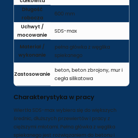
całkowita
Długość
600 mm
robocza
Uchwyt /
SDS-max
mocowanie
Materiał /
pełna główka z węglika
wykonanie
spiekanego
beton, beton zbrojony, mur i
Zastosowanie
cegła silikatowa
Charakterystyka w pracy
Wiertła SDS-max wybiera się do większych
średnic, dłuższych przewiertów i pracy z
cięższymi młotami. Pełna główka z węglika
spiekanego jest rozwiązaniem do betonu i