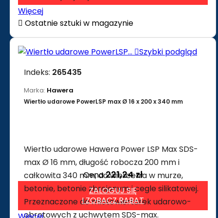
Więcej

Ostatnie sztuki w magazynie

Szybki podgląd
Indeks:
265435
Marka:
Hawera
Wiertło udarowe PowerLSP max Ø 16 x 200 x 340 mm
Wiertło udarowe Hawera Power LSP Max SDS-
max Ø 16 mm, długość robocza 200 mm i
221,24 zł
Cena
całkowita 340 mm, do wiercenia w murze,
betonie, betonie zbrojonym i cegle silikatowej.
ZALOGUJ SIĘ
I ZOBACZ RABAT
Przeznaczone do młotowiertarek udarowo-
obrotowych z uchwytem SDS-max.
Więcej