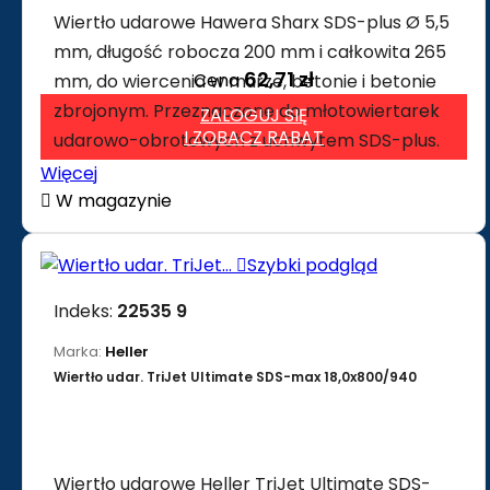
Wiertło udarowe Hawera Sharx SDS-plus Ø 5,5
mm, długość robocza 200 mm i całkowita 265
62,71 zł
Cena
mm, do wiercenia w murze, betonie i betonie
zbrojonym. Przeznaczone do młotowiertarek
ZALOGUJ SIĘ
I ZOBACZ RABAT
udarowo-obrotowych z uchwytem SDS-plus.
Więcej

W magazynie

Szybki podgląd
Indeks:
22535 9
Marka:
Heller
Wiertło udar. TriJet Ultimate SDS-max 18,0x800/940
Wiertło udarowe Heller TriJet Ultimate SDS-