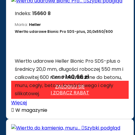

Szybki podgląd
Indeks:
15660 8
Marka:
Heller
Wiertło udarowe Bionic Pro SDS-plus, 20,0x550/600
Wiertło udarowe Heller Bionic Pro SDS-plus o
średnicy 20,0 mm, długości roboczej 550 mm i
140,66 zł
Cena
całkowitej 600 mm. Przeznaczone do betonu,
muru, cegły, betonu komórkowego i cegły
ZALOGUJ SIĘ
I ZOBACZ RABAT
silikatowej.
Więcej

W magazynie

Szybki podgląd