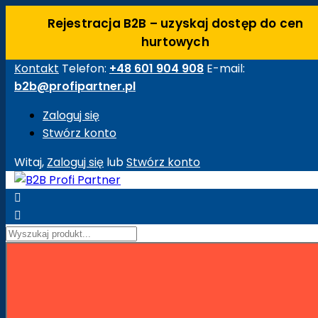
Rejestracja B2B – uzyskaj dostęp do cen
hurtowych
Kontakt
Telefon:
+48 601 904 908
E-mail:
b2b@profipartner.pl
Zaloguj się
Stwórz konto
Witaj,
Zaloguj się
lub
Stwórz konto


Strona główna
Maszyny Budowlane
Akcesoria