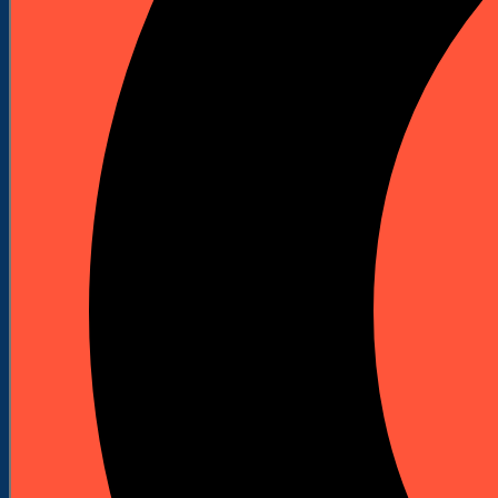
Marki
Beiter
Bosch
Bycon
Fischer
Hawera
Heller
Holzmann
KWO
Leica
Lissmac
Magna
Milwaukee
Profi Partner
Profi System
ProfiCut
Reflex
Samedia