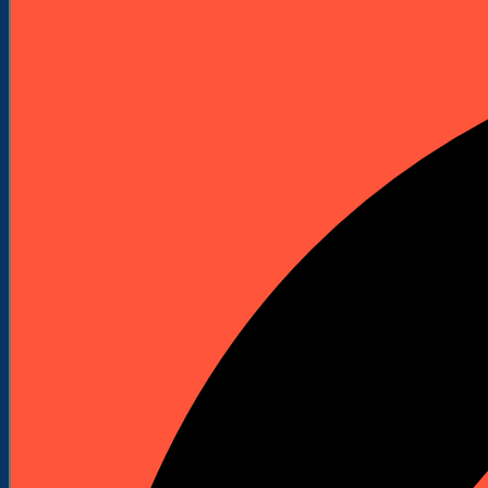
Elektronarzędzia
Technika Pomiarowa
Wyprzedaże


Do Pobrania
Katalogi Produktowe
Pliki Produktowe
Cenniki do pobrania
Załóż Konto
Kontakt
Strona główna
Mapa strony
Mapa strony
Nasze oferty
Nowe produkty