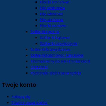
Pilarki tarczowe
Piły szablaste
Piły włosowe
Piły ukośnice
Pilarki stołowe
Szlifierki ręczne
Szlifierki kątowe
Szlifierki oscylacyjne
Szlifierki krawędziowe
Szlifierki taśmowo-tarczowe
Akumulatory do elektronarzędzi
Ostrzarki
Pozostałe elektronarzędzia
Twoje konto
Zaloguj się
Stwórz nowe konto