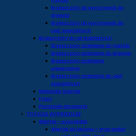
metalu
Brzeszczoty do wyrzynarek do
drewna
Brzeszczoty do wyrzynarek do
cięć specjalnych
Brzeszczoty do pił szablastych
Brzeszczoty szablaste do metalu
Brzeszczoty szablaste do drewna
Brzeszczoty szablaste
uniwersalne
Brzeszczoty szablaste do cięć
specjalnych
Materiały ścierne
Frezy
Pozostałe akcesoria
TOTALNE WYPRZEDAŻE
Wiertła - wyprzedaż
Wiertła do betonu - wyprzedaż