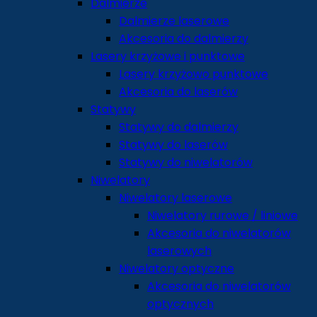
Dalmierze
Dalmierze laserowe
Akcesoria do dalmierzy
Lasery krzyżowe i punktowe
Lasery krzyżowo punktowe
Akcesoria do laserów
Statywy
Statywy do dalmierzy
Statywy do laserów
Statywy do niwelatorów
Niwelatory
Niwelatory laserowe
Niwelatory rurowe / liniowe
Akcesoria do niwelatorów
laserowych
Niwelatory optyczne
Akcesoria do niwelatorów
optycznych