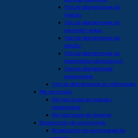
Tarcze diamentowe do
metalu
Tarcze diamentowe do
ceramiki i gresu
Tarcze diamentowe do
asfaltu
Tarcze diamentowe do
materiałów abrazyjnych
Tarcze diamentowe
uniwersalne
Tarcze diamentowe do szlifowania
Piły tarczowe
Piły tarczowe do metalu i
uniwersalne
Piły tarczowe do drewna
Brzeszczoty do wyrzynarek
Brzeszczoty do wyrzynarek do