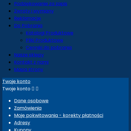
Podziękowanie za zapis
Zwroty i wymiany
Reklamacje
Do Pobrania
Katalogi Produktowe
Pliki Produktowe
Cenniki do pobrania
Nasze sklepy
Kontakt z nami
Mapa strony
Twoje konto
Twoje konto


Dane osobowe
Zamówienia
Moje pokwitowania - korekty płatności
Adresy
Kupony