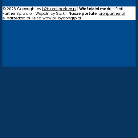
© 2026 Copyright by
b2b.profipartner.pl
|
Właściciel marki
– Profi
Partner Sp. z o.o. i Wspólnicy Sp. k. |
Nasze portale
:
profipartner.pl
·
e-narzedzia.pl
·
leica.waw.pl
·
bycongrp.pl