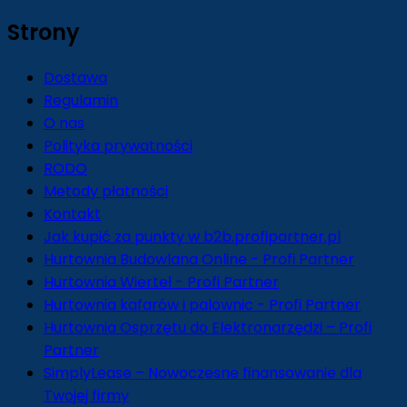
Strony
Dostawa
Regulamin
O nas
Polityka prywatności
RODO
Metody płatności
Kontakt
Jak kupić za punkty w b2b.profipartner.pl
Hurtownia Budowlana Online - Profi Partner
Hurtownia Wierteł - Profi Partner
Hurtownia kafarów i palownic - Profi Partner
Hurtownia Osprzętu do Elektronarzędzi – Profi
Partner
SimplyLease – Nowoczesne finansowanie dla
Twojej firmy