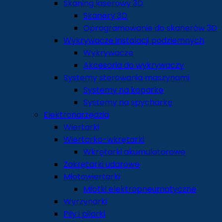
Skaning laserowy 3D
Skanery 3D
Oprogramowanie do skanerów 3D
Wykrywacze instalacji podziemnych
Wykrywacze
Akcesoria do wykrywaczy
Systemy sterowania maszynami
Systemy na koparkę
Systemy na spycharkę
Elektronarzędzia
Wiertarki
Wiertarko-wkrętarki
Wkrętarki akumulatorowe
Zakrętarki udarowe
Młotowiertarki
Młotki elektropneumatyczne
Wyrzynarki
Piły i pilarki