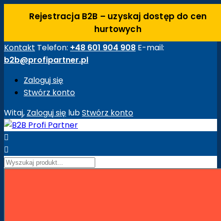
Rejestracja B2B – uzyskaj dostęp do cen
hurtowych
Kontakt
Telefon:
+48 601 904 908
E-mail:
b2b@profipartner.pl
Zaloguj się
Stwórz konto
Witaj,
Zaloguj się
lub
Stwórz konto


Strona główna
Maszyny Budowlane
Akcesoria