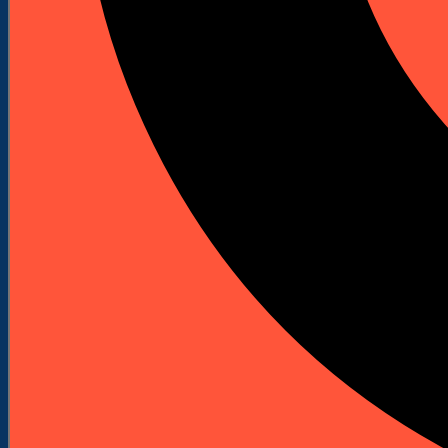
Solga Diamant
STARK
Whirlpower
Zipper
Dostawcy
Kategorie
KATEGORIE
Maszyny budowlane
Kafary (Palownice)
Kafary spalinowe
Akcesoria do kafarów
Szlifierki podłogowe
Maszyny do szlifowania podłóg
Akcesoria do szlifierek
Wiertnice i statywy
Wiertnice elektryczne