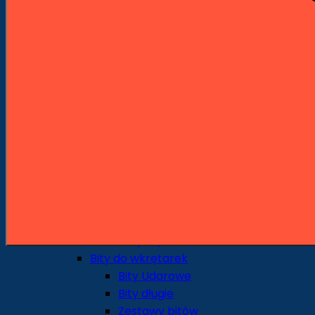
Wiertnice spalinowe
Statywy do wiertnic
Korony diamentowe do wiertnic
Odkurzacze przemysłowe
Piły stołowe
Przecinarki
Przecinarki stołowe
Przecinarki jezdne
Przecinarki ręczne
Młoty udarowe spalinowe
Spalinowe młoty udarowo-
obrotowe
Spalinowe młoty wyburzeniowe
Akcesoria i osprzęt
Bity do wkrętarek
Bity Udarowe
Bity długie
Zestawy bitów