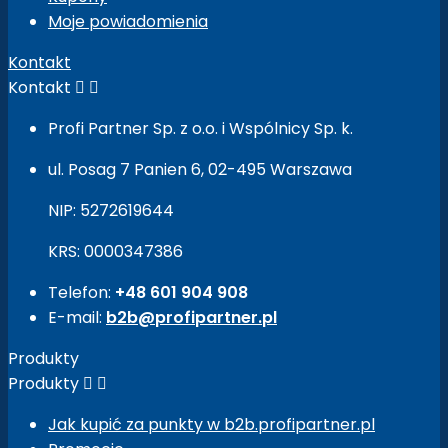
Moje powiadomienia
Kontakt
Kontakt


Profi Partner Sp. z o.o. i Wspólnicy Sp. k.
ul. Posag 7 Panien 6, 02-495 Warszawa
NIP: 5272619644
KRS: 0000347386
Telefon:
+48 601 904 908
E-mail:
b2b@profipartner.pl
Produkty
Produkty


Jak kupić za punkty w b2b.profipartner.pl