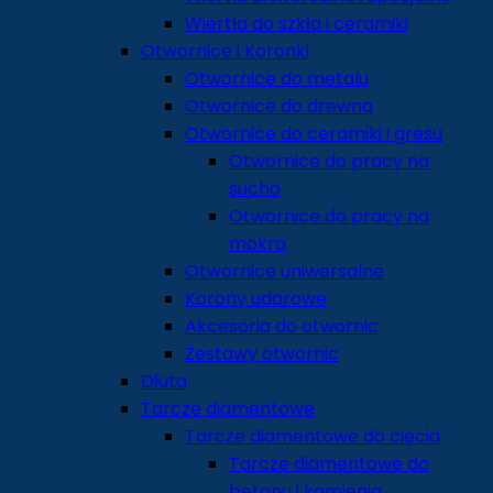
Wiertła do szkła i ceramiki
Otwornice i Koronki
Otwornice do metalu
Otwornice do drewna
Otwornice do ceramiki i gresu
Otwornice do pracy na
sucho
Otwornice do pracy na
mokro
Otwornice uniwersalne
Korony udarowe
Akcesoria do otwornic
Zestawy otwornic
Dłuta
Tarcze diamentowe
Tarcze diamentowe do cięcia
Tarcze diamentowe do
betonu i kamienia