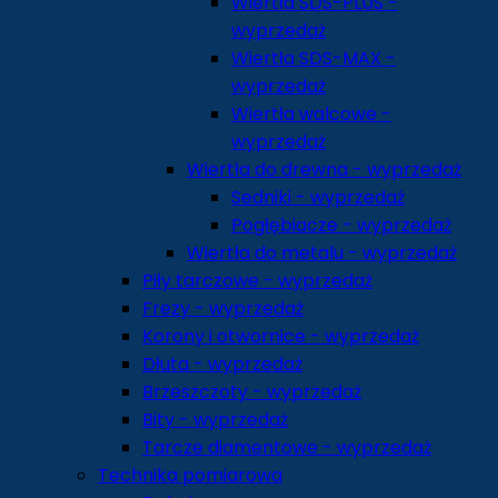
Wiertła SDS-PLUS -
wyprzedaż
Wiertła SDS-MAX -
wyprzedaż
Wiertła walcowe -
wyprzedaż
Wiertła do drewna - wyprzedaż
Sedniki - wyprzedaż
Pogłębiacze - wyprzedaż
Wiertła do metalu - wyprzedaż
Piły tarczowe - wyprzedaż
Frezy - wyprzedaż
Korony i otwornice - wyprzedaż
Dłuta - wyprzedaż
Brzeszczoty - wyprzedaż
Bity - wyprzedaż
Tarcze diamentowe - wyprzedaż
Technika pomiarowa