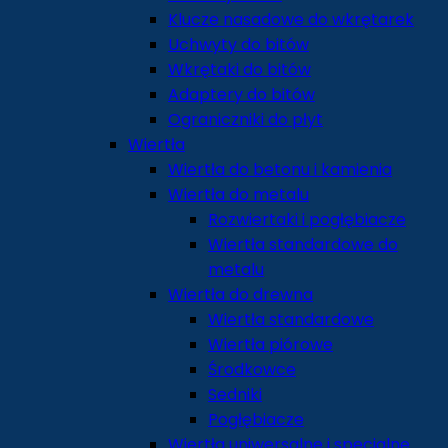
Klucze nasadowe do wkrętarek
Uchwyty do bitów
Wkrętaki do bitów
Adaptery do bitów
Ograniczniki do płyt
Wiertła
Wiertła do betonu i kamienia
Wiertła do metalu
Rozwiertaki i pogłębiacze
Wiertła standardowe do
metalu
Wiertła do drewna
Wiertła standardowe
Wiertła piórowe
Środkowce
Sedniki
Pogłębiacze
Wiertła uniwersalne i specjalne