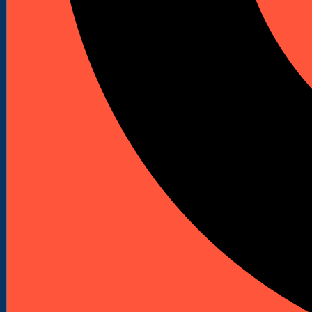
Akcesoria i osprzęt
Bity do wkrętarek
Bity Udarowe
Bity długie
Zestawy bitów
Klucze nasadowe do wkrętarek
Uchwyty do bitów
Wkrętaki do bitów
Adaptery do bitów
Ograniczniki do płyt
Wiertła
Wiertła do betonu i kamienia
Wiertła do metalu
Rozwiertaki i pogłębiacze
Wiertła standardowe do metalu
Wiertła do drewna
Wiertła standardowe
Wiertła piórowe