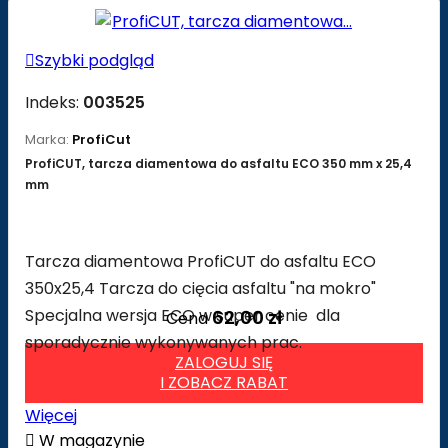

Szybki podgląd
Indeks:
003525
Marka:
ProfiCut
ProfiCUT, tarcza diamentowa do asfaltu ECO 350 mm x 25,4
mm
Tarcza diamentowa ProfiCUT do asfaltu ECO
350x25,4 Tarcza do cięcia asfaltu "na mokro"
Specjalna wersja ECO w super cenie dla
62,00 zł
Cena
sporadycznie wykonywanych prac.
ZALOGUJ SIĘ
I ZOBACZ RABAT
Więcej

W magazynie