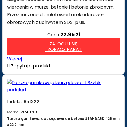
wiercenia w murze, betonie i betonie zbrojonym.
Przeznaczone do młotowiertarek udarowo-
obrotowych z uchwytem SDS-plus.
22,96 zł
Cena
ZALOGUJ SIĘ
I ZOBACZ RABAT
Więcej

Zapytaj o produkt

Szybki
podgląd
Indeks:
951222
Marka:
ProfiCut
Tarcza garnkowa, dwurzędowa do betonu STANDARD, 125 mm
x 22,2 mm