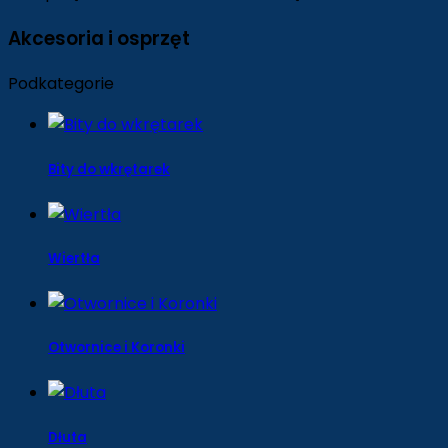
Akcesoria i osprzęt
Podkategorie
Bity do wkrętarek
Wiertła
Otwornice i Koronki
Dłuta