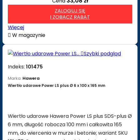
33,08 zł
Cena
ZALOGUJ SIĘ
I ZOBACZ RABAT
Więcej

W magazynie

Szybki podgląd
Indeks:
101475
Marka:
Hawera
Wiertło udarowe Power LS plus Ø 6 x 100 x 165 mm
Wiertło udarowe Hawera Power LS plus SDS-plus Ø
6 mm, długość robocza 100 mm i całkowita 165
mm, do wiercenia w murze i betonie; wariant SKU