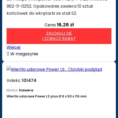
962-11-0252. Opakowanie zawiera 10 sztuk
końcówek do wkrętarki ze stali S2.
16,26 zł
Cena
ZALOGUJ SIĘ
I ZOBACZ RABAT
Więcej

W magazynie

Szybki podgląd
Indeks:
101474
Marka:
Hawera
Wiertło udarowe Power LS plus Ø 6 x 50 x 115 mm