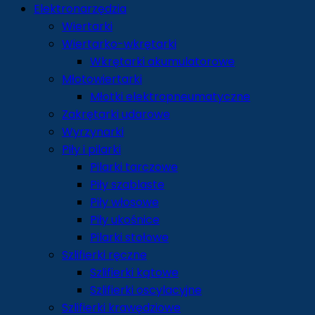
Elektronarzędzia
Wiertarki
Wiertarko-wkrętarki
Wkrętarki akumulatorowe
Młotowiertarki
Młotki elektropneumatyczne
Zakrętarki udarowe
Wyrzynarki
Piły i pilarki
Pilarki tarczowe
Piły szablaste
Piły włosowe
Piły ukośnice
Pilarki stołowe
Szlifierki ręczne
Szlifierki kątowe
Szlifierki oscylacyjne
Szlifierki krawędziowe