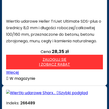
Wiertło udarowe Heller TriJet Ultimate SDS-plus o
średnicy 8,0 mm i długości roboczej/całkowitej
100/160 mm, przeznaczone do betonu, betonu
zbrojonego, muru, cegły i kamienia naturalnego.
28,35 zł
Cena
ZALOGUJ SIĘ
I ZOBACZ RABAT
Więcej

W magazynie

Szybki podgląd
Indeks:
266489