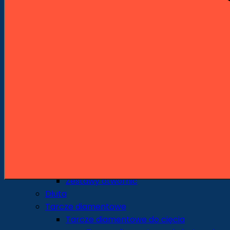
Środkowce
Sedniki
Pogłębiacze
Wiertła uniwersalne i specjalne
Wiertła do szkła i ceramiki
Otwornice i Koronki
Otwornice do metalu
Otwornice do drewna
Otwornice do ceramiki i gresu
Otwornice do pracy na sucho
Otwornice do pracy na mokro
Otwornice uniwersalne
Korony udarowe
Akcesoria do otwornic
Zestawy otwornic
Dłuta
Tarcze diamentowe
Tarcze diamentowe do cięcia