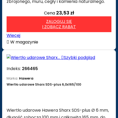
zbrojonego, muru, cegły i kamienia naturalnego.
23,53 zł
Cena
ZALOGUJ SIĘ
I ZOBACZ RABAT
Więcej

W magazynie

Szybki podgląd
Indeks:
266465
Marka:
Hawera
Wiertło udarowe Sharx SDS-plus 6,0x165/100
Wiertło udarowe Hawera Sharx SDS-plus Ø 6 mm,
długość robocza 100 mm i całkowita 165 mm, do