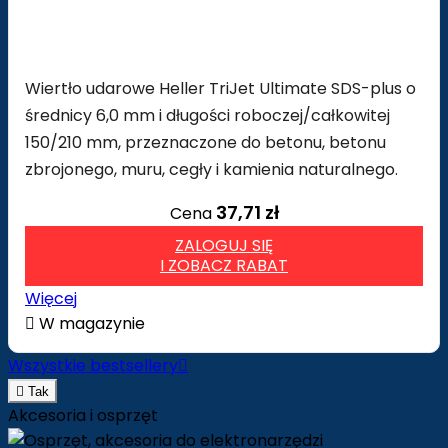
Wiertło udarowe Heller TriJet Ultimate SDS-plus o
średnicy 6,0 mm i długości roboczej/całkowitej
150/210 mm, przeznaczone do betonu, betonu
zbrojonego, muru, cegły i kamienia naturalnego.
37,71 zł
Cena
ZALOGUJ SIĘ
I ZOBACZ RABAT
Więcej

W magazynie
Wszystkie bestsellery


Tak
Akcesoria i osprzęt