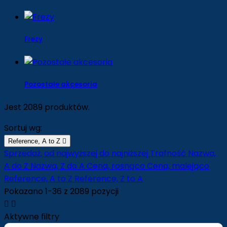
Frezy
Pozostałe akcesoria
Jest 2089 produktów.
Sortuj wg:
Reference, A to Z

Sprzedaż, od najwyższej do najniższej
Trafność
Nazwa,
A do Z
Nazwa, Z do A
Cena, rosnąco
Cena, malejąco
Reference, A to Z
Reference, Z to A
Pokazano 1-36 z 2089 pozycji


Aktywne filtry