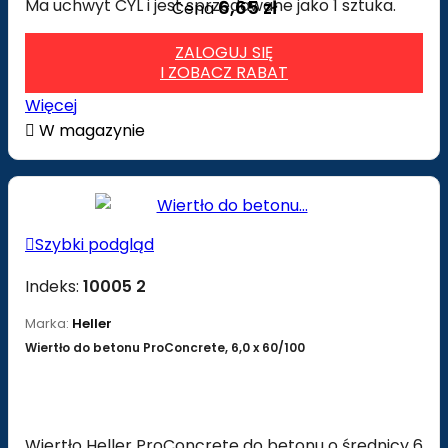
Ma uchwyt CYL i jest sprzedawane jako 1 sztuka.
6,65 zł
Cena
ZALOGUJ SIĘ
I ZOBACZ RABAT
Więcej

W magazynie

Szybki podgląd
Indeks:
10005 2
Marka:
Heller
Wiertło do betonu ProConcrete, 6,0 x 60/100
Wiertło Heller ProConcrete do betonu o średnicy 6