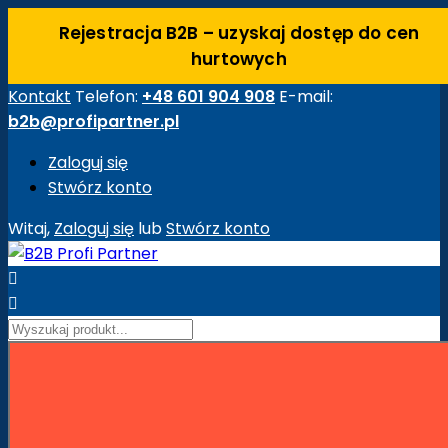
Rejestracja B2B – uzyskaj dostęp do cen
hurtowych
Kontakt
Telefon:
+48 601 904 908
E-mail:
b2b@profipartner.pl
Zaloguj się
Stwórz konto
Witaj,
Zaloguj się
lub
Stwórz konto


Strona główna
Maszyny Budowlane
Akcesoria