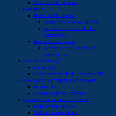
Akcesoria do laserów
Niwelatory
Niwelatory laserowe
Niwelatory rurowe / liniowe
Akcesoria do niwelatorów
laserowych
Niwelatory optyczne
Akcesoria do niwelatorów
optycznych
Skaning laserowy 3D
Skanery 3D
Oprogramowanie do skanerów 3D
Wykrywacze instalacji podziemnych
Wykrywacze
Akcesoria do wykrywaczy
Systemy sterowania maszynami
Systemy na koparkę
Systemy na spycharkę