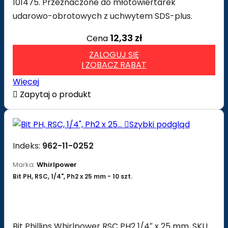
101475. Przeznaczone do młotowiertarek
udarowo-obrotowych z uchwytem SDS-plus.
12,33 zł
Cena
ZALOGUJ SIĘ
I ZOBACZ RABAT
Więcej

Zapytaj o produkt

Szybki podgląd
Indeks:
962-11-0252
Marka:
Whirlpower
Bit PH, RSC, 1/4", Ph2 x 25 mm - 10 szt.
Bit Phillips Whirlpower RSC PH2 1/4″ x 25 mm, SKU