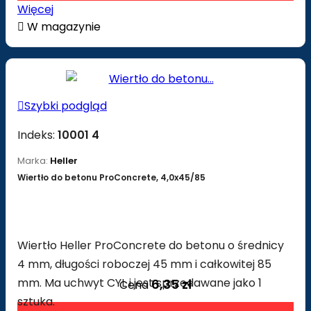
Więcej

W magazynie

Szybki podgląd
Indeks:
10001 4
Marka:
Heller
Wiertło do betonu ProConcrete, 4,0x45/85
Wiertło Heller ProConcrete do betonu o średnicy
4 mm, długości roboczej 45 mm i całkowitej 85
mm. Ma uchwyt CYL i jest sprzedawane jako 1
6,35 zł
Cena
sztuka.