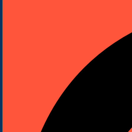
Elektronarzędzia
Technika Pomiarowa
Wyprzedaże


Do Pobrania
Katalogi Produktowe
Pliki Produktowe
Cenniki do pobrania
Załóż Konto
Kontakt
Strona główna
Akcesoria i osprzęt
KATEGORIE
Maszyny budowlane
Kafary (Palownice)
Kafary spalinowe
Akcesoria do kafarów