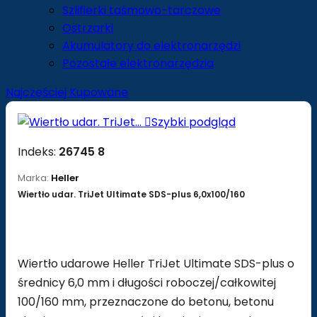
Szlifierki taśmowo-tarczowe
Ostrzarki
Akumulatory do elektronarzędzi
Pozostałe elektronarzędzia
Najczęściej Kupowane

Szybki podgląd
Indeks:
26745 8
Marka:
Heller
Wiertło udar. TriJet Ultimate SDS-plus 6,0x100/160
Wiertło udarowe Heller TriJet Ultimate SDS-plus o
średnicy 6,0 mm i długości roboczej/całkowitej
100/160 mm, przeznaczone do betonu, betonu