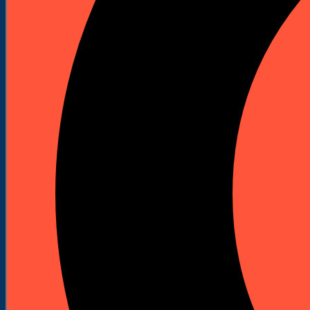
Szlifierki podłogowe
Maszyny do szlifowania podłóg
Akcesoria do szlifierek
Wiertnice i statywy
Wiertnice elektryczne
Wiertnice spalinowe
Statywy do wiertnic
Korony diamentowe do wiertnic
Odkurzacze przemysłowe
Piły stołowe
Przecinarki
Przecinarki stołowe
Przecinarki jezdne
Przecinarki ręczne
Młoty udarowe spalinowe
Spalinowe młoty udarowo-obrotowe
Spalinowe młoty wyburzeniowe