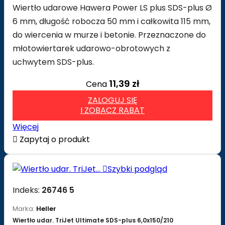
Wiertło udarowe Hawera Power LS plus SDS-plus Ø
6 mm, długość robocza 50 mm i całkowita 115 mm,
do wiercenia w murze i betonie. Przeznaczone do
młotowiertarek udarowo-obrotowych z
uchwytem SDS-plus.
11,39 zł
Cena
ZALOGUJ SIĘ
I ZOBACZ RABAT
Więcej

Zapytaj o produkt

Szybki podgląd
Indeks:
26746 5
Marka:
Heller
Wiertło udar. TriJet Ultimate SDS-plus 6,0x150/210