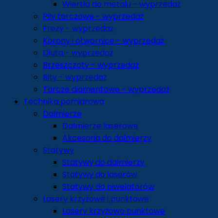
Wiertła do metalu - wyprzedaż
Piły tarczowe - wyprzedaż
Frezy - wyprzedaż
Korony i otwornice - wyprzedaż
Dłuta - wyprzedaż
Brzeszczoty - wyprzedaż
Bity - wyprzedaż
Tarcze diamentowe - wyprzedaż
Technika pomiarowa
Dalmierze
Dalmierze laserowe
Akcesoria do dalmierzy
Statywy
Statywy do dalmierzy
Statywy do laserów
Statywy do niwelatorów
Lasery krzyżowe i punktowe
Lasery krzyżowo punktowe