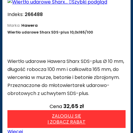

Szybki podgląd
Indeks:
266488
Marka:
Hawera
Wiertło udarowe Sharx SDS-plus 10,0x165/100
Wiertło udarowe Hawera Sharx SDS-plus Ø 10 mm,
długość robocza 100 mm i całkowita 165 mm, do
wiercenia w murze, betonie i betonie zbrojonym.
Przeznaczone do młotowiertarek udarowo-
obrotowych z uchwytem SDS-plus.
32,65 zł
Cena
ZALOGUJ SIĘ
I ZOBACZ RABAT
Więcej