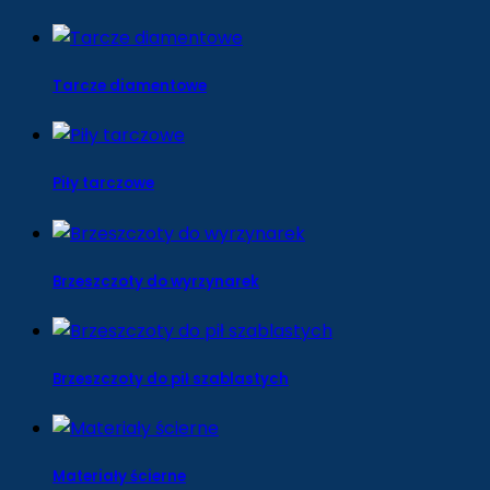
Tarcze diamentowe
Piły tarczowe
Brzeszczoty do wyrzynarek
Brzeszczoty do pił szablastych
Materiały ścierne