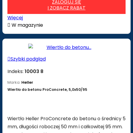
ZALOGUJ SIĘ
I ZOBACZ RABAT
Więcej

W magazynie

Szybki podgląd
Indeks:
10003 8
Marka:
Heller
Wiertło do betonu ProConcrete, 5,0x50/95
Wiertło Heller ProConcrete do betonu o średnicy 5
mm, długości roboczej 50 mm i całkowitej 95 mm.