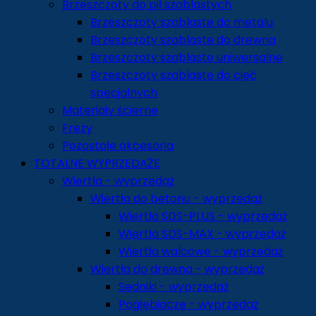
Brzeszczoty do pił szablastych
Brzeszczoty szablaste do metalu
Brzeszczoty szablaste do drewna
Brzeszczoty szablaste uniwersalne
Brzeszczoty szablaste do cięć
specjalnych
Materiały ścierne
Frezy
Pozostałe akcesoria
TOTALNE WYPRZEDAŻE
Wiertła - wyprzedaż
Wiertła do betonu - wyprzedaż
Wiertła SDS-PLUS - wyprzedaż
Wiertła SDS-MAX - wyprzedaż
Wiertła walcowe - wyprzedaż
Wiertła do drewna - wyprzedaż
Sedniki - wyprzedaż
Pogłębiacze - wyprzedaż