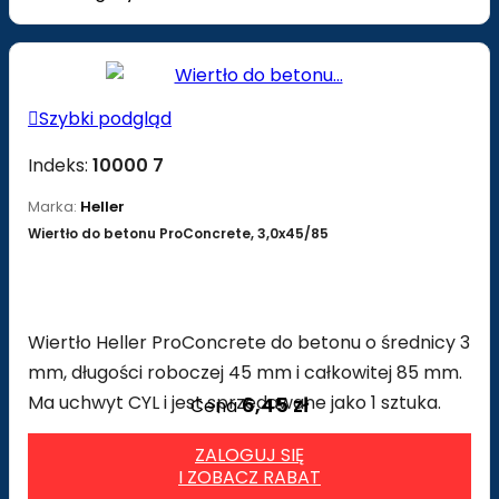

Szybki podgląd
Indeks:
10000 7
Marka:
Heller
Wiertło do betonu ProConcrete, 3,0x45/85
Wiertło Heller ProConcrete do betonu o średnicy 3
mm, długości roboczej 45 mm i całkowitej 85 mm.
Ma uchwyt CYL i jest sprzedawane jako 1 sztuka.
6,45 zł
Cena
ZALOGUJ SIĘ
I ZOBACZ RABAT