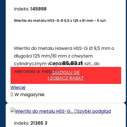
Indeks:
145898
Wiertło do metalu HSS-G Ø 9,5 x 125 x 81 mm - 5 szt.
Wiertło do metalu Hawera HSS-G Ø 9,5 mm o
długości 125 mm/81 mm z chwytem
85,83 zł
Cena
cylindrycznym w opakowaniu 5 szt., do
wiercenia w metalu.
ZALOGUJ SIĘ
I ZOBACZ RABAT
Więcej

W magazynie

Szybki podgląd
Indeks:
21365 3