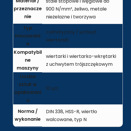
Materiał /
stale stopowe i węglowe do
przeznacze
900 N/mm², żeliwo, metale
nie
nieżelazne i tworzywa
Typ
cylindryczny / uchwyt
mocowani
wiertarski
a
Kompatybil
wiertarki i wiertarko-wkrętarki
ne
z uchwytem trójszczękowym
maszyny
Liczba
sztuk w
10 szt.
opakowani
u
Norma /
DIN 338, HSS-R, wiertło
wykonanie
walcowane, typ N