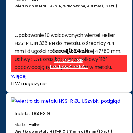
Wiertło do metalu HSS-R, walcowane, 4,4 mm (10 szt.)
Opakowanie 10 walcowanych wierteł Heller
HSS-R DIN 338 RN do metalu, o średnicy 4,4
20,24 zł
Cena
mm i długości roboczej/całkowitej 47/80 mm.
Uchwyt CYL oraz kąt wierzchołkowy 118°
ZALOGUJ SIĘ
I ZOBACZ RABAT
odpowiadają typowym pracom w metalu.
Więcej

W magazynie

Szybki podgląd
Indeks:
18493 9
Marka:
Heller
Wiertło do metalu HSS-R Ø 5,3 mm x 86 mm (10 szt.)