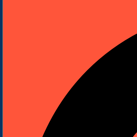
Elektronarzędzia
Technika Pomiarowa
Wyprzedaże


Do Pobrania
Katalogi Produktowe
Pliki Produktowe
Cenniki do pobrania
Załóż Konto
Kontakt
Strona główna
Akcesoria i osprzęt
Wiertła
Wiertła do metalu
Wiertła standardowe do metalu
Wiertło do metalu HSS-R 6,6 mm x 101 mm - 10
szt.