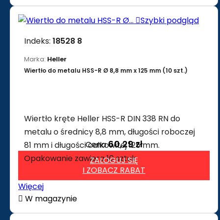

Szybki podgląd
Indeks:
18528 8
Marka:
Heller
Wiertło do metalu HSS-R Ø 8,8 mm x 125 mm (10 szt.)
Wiertło kręte Heller HSS-R DIN 338 RN do
metalu o średnicy 8,8 mm, długości roboczej
60,29 zł
Cena
81 mm i długości całkowitej 125 mm.
Opakowanie zawiera 10 sztuk.
ZALOGUJ SIĘ
I ZOBACZ RABAT
Więcej

W magazynie