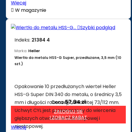
Więcej

W magazynie

Szybki podgląd
Indeks:
21384 4
Marka:
Heller
Wiertło do metalu HSS-G Super, przedłużane, 3,5 mm (10
szt.)
Opakowanie 10 przedłużanych wierteł Heller
HSS-G Super DIN 340 do metalu, o średnicy 3,5
57,94 zł
Cena
mm i długości roboczej/całkowitej 73/112 mm.
Uchwyt CYL jest przeznaczony do wiercenia
ZALOGUJ SIĘ
I ZOBACZ RABAT
głębszych otworów w stali stopowej i
niestopowej.
Więcej