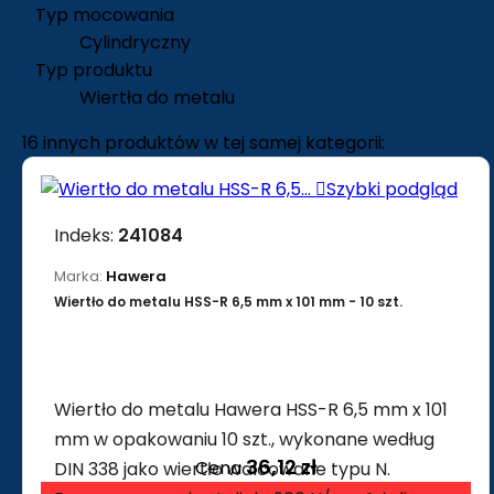
Typ mocowania
Cylindryczny
Typ produktu
Wiertła do metalu
16 innych produktów w tej samej kategorii:

Szybki podgląd
Indeks:
241084
Marka:
Hawera
Wiertło do metalu HSS-R 6,5 mm x 101 mm - 10 szt.
Wiertło do metalu Hawera HSS-R 6,5 mm x 101
mm w opakowaniu 10 szt., wykonane według
36,12 zł
Cena
DIN 338 jako wiertło walcowane typu N.