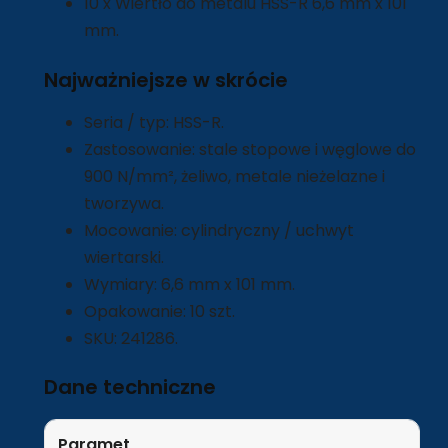
10 x Wiertło do metalu HSS-R 6,6 mm x 101
mm.
Najważniejsze w skrócie
Seria / typ: HSS-R.
Zastosowanie: stale stopowe i węglowe do
900 N/mm², żeliwo, metale nieżelazne i
tworzywa.
Mocowanie: cylindryczny / uchwyt
wiertarski.
Wymiary: 6,6 mm x 101 mm.
Opakowanie: 10 szt.
SKU: 241286.
Dane techniczne
Paramet