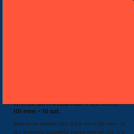
Szybka wysyłka z naszego magazynu
Wygodne płatności PayU
Opis
Szczegóły produktu
Opis
Wiertło do metalu HSS-R 6,6 mm x
101 mm - 10 szt.
Wiertło do metalu HSS-R 6,6 mm x 101 mm - 10
szt. pozwala uzupełnić zapas wierteł HSS-R w