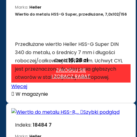
Marka:
Heller
Wiertło do metalu HSS-G Super, przedłużane, 7,0x102/156
Przedłużane wiertło Heller HSS-G Super DIN
340 do metalu, o średnicy 7 mm i długości
16,28 zł
Cena
roboczej/całkowitej 102/156 mm. Uchwyt CYL
jest przeznaczony do wiercenia głębszych
ZALOGUJ SIĘ
I ZOBACZ RABAT
otworów w stali stopowej i niestopowej.
Więcej

W magazynie

Szybki podgląd
Indeks:
18484 7
Marka:
Heller