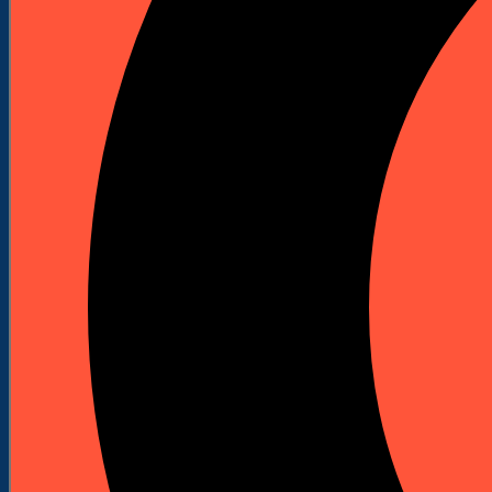
Wyprzedaż!



Wiertło do metalu HSS-R 6,6 mm x 101
mm - 10 szt.
Indeks
241286
Marka
Hawera
Wiertło do metalu Hawera HSS-R 6,6 mm x 101 mm
w opakowaniu 10 szt., wykonane według DIN 338