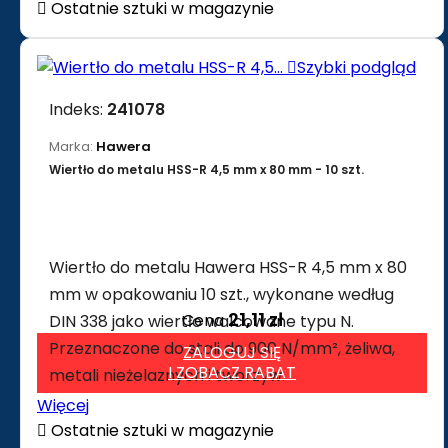

Ostatnie sztuki w magazynie

Szybki podgląd
Indeks:
241078
Marka:
Hawera
Wiertło do metalu HSS-R 4,5 mm x 80 mm - 10 szt.
Wiertło do metalu Hawera HSS-R 4,5 mm x 80
mm w opakowaniu 10 szt., wykonane według
21,11 zł
Cena
DIN 338 jako wiertło walcowane typu N.
Przeznaczone do stali do 900 N/mm², żeliwa,
ZALOGUJ SIĘ
I ZOBACZ RABAT
metali nieżelaznych i tworzyw.
Więcej

Ostatnie sztuki w magazynie