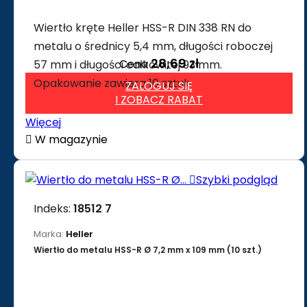
Wiertło kręte Heller HSS-R DIN 338 RN do
metalu o średnicy 5,4 mm, długości roboczej
28,69 zł
Cena
57 mm i długości całkowitej 93 mm.
Opakowanie zawiera 10 sztuk.
ZALOGUJ SIĘ
I ZOBACZ RABAT
Więcej

W magazynie

Szybki podgląd
Indeks:
18512 7
Marka:
Heller
Wiertło do metalu HSS-R Ø 7,2 mm x 109 mm (10 szt.)