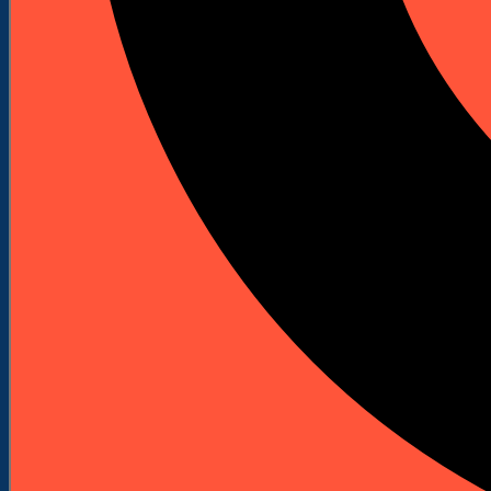
jako wiertło walcowane typu N. Przeznaczone do
stali do 900 N/mm², żeliwa, metali nieżelaznych i
tworzyw.
42,16 zł
Netto
51,86 zł
brutto
42,16 zł
netto
ZALOGUJ SIĘ
I ZOBACZ RABAT
Darmowa dostawa od 250 zł
Pomoc doradców: +48 601 904 908