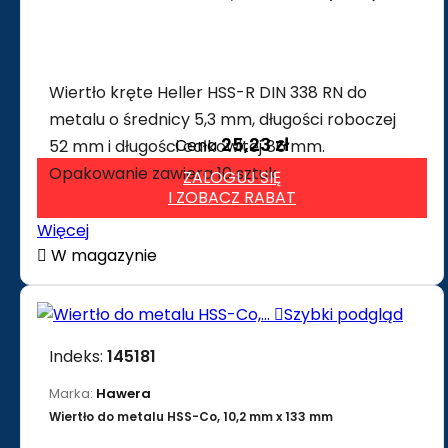
Wiertło kręte Heller HSS-R DIN 338 RN do
metalu o średnicy 5,3 mm, długości roboczej
25,23 zł
Cena
52 mm i długości całkowitej 86 mm.
Opakowanie zawiera 10 sztuk.
ZALOGUJ SIĘ
I ZOBACZ RABAT
Więcej

W magazynie

Szybki podgląd
Indeks:
145181
Marka:
Hawera
Wiertło do metalu HSS-Co, 10,2 mm x 133 mm