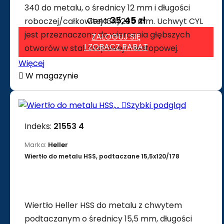
340 do metalu, o średnicy 12 mm i długości
35,45 zł
Cena
roboczej/całkowitej 134/205 mm. Uchwyt CYL
jest przeznaczony do wiercenia głębszych
ZALOGUJ SIĘ
I ZOBACZ RABAT
otworów w stali stopowej i niestopowej.
Więcej

W magazynie

Szybki podgląd
Indeks:
21553 4
Marka:
Heller
Wiertło do metalu HSS, podtaczane 15,5x120/178
Wiertło Heller HSS do metalu z chwytem
podtaczanym o średnicy 15,5 mm, długości