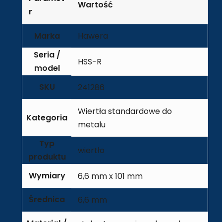
Wartość
r
Marka
Hawera
Seria /
HSS-R
model
SKU
241286
Wiertła standardowe do
Kategoria
metalu
Typ
wiertło
produktu
Wymiary
6,6 mm x 101 mm
Średnica
6,6 mm