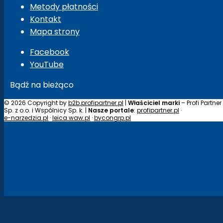
Metody płatności
Kontakt
Mapa strony
Facebook
YouTube
Bądź na bieżąco
© 2026 Copyright by
b2b.profipartner.pl
|
Właściciel marki
– Profi Partner
Sp. z o.o. i Wspólnicy Sp. k. |
Nasze portale
:
profipartner.pl
·
e-narzedzia.pl
·
leica.waw.pl
·
bycongrp.pl