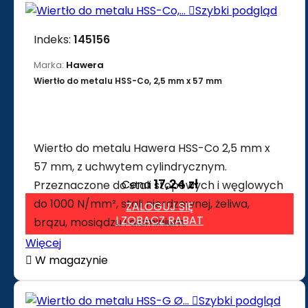

Szybki podgląd
Indeks:
145156
Marka:
Hawera
Wiertło do metalu HSS-Co, 2,5 mm x 57 mm
Wiertło do metalu Hawera HSS-Co 2,5 mm x
57 mm, z uchwytem cylindrycznym.
17,24 zł
Cena
Przeznaczone do stali stopowych i węglowych
do 1000 N/mm², stali nierdzewnej, żeliwa,
ZALOGUJ SIĘ
I ZOBACZ RABAT
brązu, mosiądzu i aluminium.
Więcej

W magazynie

Szybki podgląd