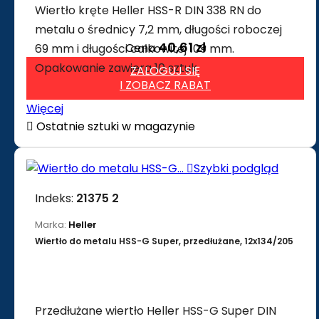
Wiertło kręte Heller HSS-R DIN 338 RN do
metalu o średnicy 7,2 mm, długości roboczej
40,61 zł
Cena
69 mm i długości całkowitej 109 mm.
Opakowanie zawiera 10 sztuk.
ZALOGUJ SIĘ
I ZOBACZ RABAT
Więcej

Ostatnie sztuki w magazynie

Szybki podgląd
Indeks:
21375 2
Marka:
Heller
Wiertło do metalu HSS-G Super, przedłużane, 12x134/205
Przedłużane wiertło Heller HSS-G Super DIN