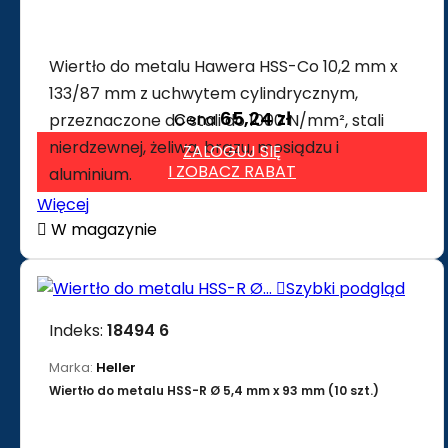
Wiertło do metalu Hawera HSS-Co 10,2 mm x
133/87 mm z uchwytem cylindrycznym,
65,24 zł
Cena
przeznaczone do stali do 1000 N/mm², stali
nierdzewnej, żeliwa, brązu, mosiądzu i
ZALOGUJ SIĘ
I ZOBACZ RABAT
aluminium.
Więcej

W magazynie

Szybki podgląd
Indeks:
18494 6
Marka:
Heller
Wiertło do metalu HSS-R Ø 5,4 mm x 93 mm (10 szt.)