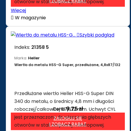
I ZOBACZ RABAT
otworów w stali stopowej i niestopowej.
Więcej

W magazynie

Szybki podgląd
Indeks:
21358 5
Marka:
Heller
Wiertło do metalu HSS-G Super, przedłużane, 4,8x87/132
Przedłużane wiertło Heller HSS-G Super DIN
340 do metalu, o średnicy 4,8 mm i długości
9,75 zł
Cena
roboczej/całkowitej 87/132 mm. Uchwyt CYL
jest przeznaczony do wiercenia głębszych
ZALOGUJ SIĘ
I ZOBACZ RABAT
otworów w stali stopowej i niestopowej.