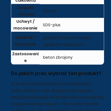
całkowita
Długość
50 mm
robocza
Uchwyt /
SDS-plus
mocowanie
Materiał /
główka czteroostrzowa z
wykonanie
węglikiem spiekanym
Zastosowani
beton zbrojony
e
Do jakich prac wybrać ten produkt?
W pracach instalacyjnych i montażowych
dobór średnicy oraz długości roboczej ma
bezpośredni wpływ na tempo wiercenia i jakość
przygotowanego otworu. Ten rozmiar można
wykorzystać przy zadaniach w beton zbrojony,