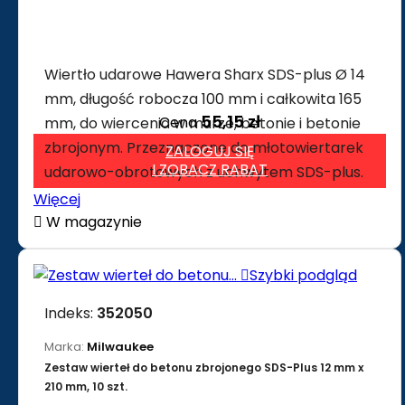
Wiertło udarowe Hawera Sharx SDS-plus Ø 14
mm, długość robocza 100 mm i całkowita 165
55,15 zł
Cena
mm, do wiercenia w murze, betonie i betonie
zbrojonym. Przeznaczone do młotowiertarek
ZALOGUJ SIĘ
I ZOBACZ RABAT
udarowo-obrotowych z uchwytem SDS-plus.
Więcej

W magazynie

Szybki podgląd
Indeks:
352050
Marka:
Milwaukee
Zestaw wierteł do betonu zbrojonego SDS-Plus 12 mm x
210 mm, 10 szt.