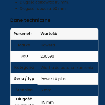
Długość całkowita: 115 mm.
Długość robocza: 50 mm.
Dane techniczne
Parametr
Wartość
Marka
Hawera
SKU
266596
Kategoria
Wiertła do betonu i kamienia
Seria / typ
Power LX plus
Średnica
8 mm
Długość
115 mm