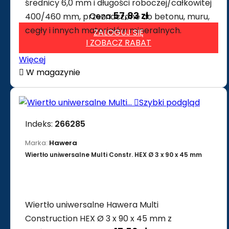
średnicy 6,0 mm i długości roboczej/całkowitej
57,83 zł
Cena
400/460 mm, przeznaczone do betonu, muru,
cegły i innych materiałów mineralnych.
ZALOGUJ SIĘ
I ZOBACZ RABAT
Więcej

W magazynie

Szybki podgląd
Indeks:
266285
Marka:
Hawera
Wiertło uniwersalne Multi Constr. HEX Ø 3 x 90 x 45 mm
Wiertło uniwersalne Hawera Multi
Construction HEX Ø 3 x 90 x 45 mm z