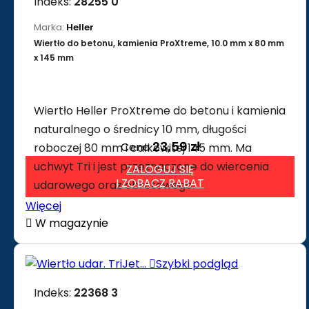
Indeks:
28255 0
Marka:
Heller
Wiertło do betonu, kamienia ProXtreme, 10.0 mm x 80 mm
x 145 mm
Wiertło Heller ProXtreme do betonu i kamienia
naturalnego o średnicy 10 mm, długości
23,59 zł
Cena
roboczej 80 mm i całkowitej 145 mm. Ma
uchwyt Tri i jest przeznaczone do wiercenia
ZALOGUJ SIĘ
I ZOBACZ RABAT
udarowego oraz obrotowego.
Więcej

W magazynie

Szybki podgląd
Indeks:
22368 3