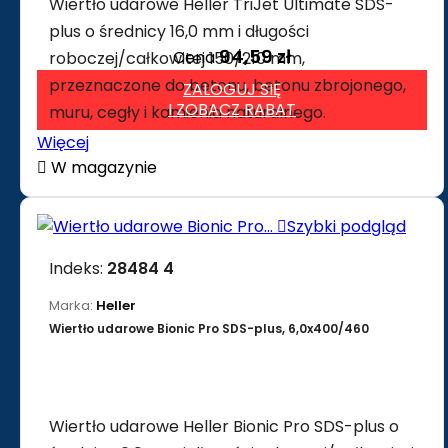
Wiertło udarowe Heller TriJet Ultimate SDS-
plus o średnicy 16,0 mm i długości
94,59 zł
Cena
roboczej/całkowitej 150/210 mm,
przeznaczone do betonu, betonu zbrojonego,
ZALOGUJ SIĘ
I ZOBACZ RABAT
muru, cegły i kamienia naturalnego.
Więcej

W magazynie

Szybki podgląd
Indeks:
28484 4
Marka:
Heller
Wiertło udarowe Bionic Pro SDS-plus, 6,0x400/460
Wiertło udarowe Heller Bionic Pro SDS-plus o