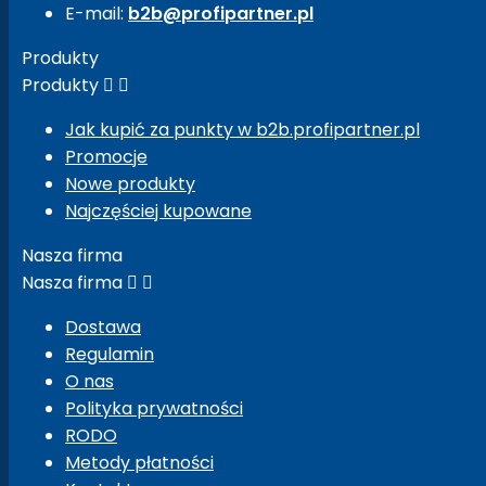
E-mail:
b2b@profipartner.pl
Produkty
Produkty


Jak kupić za punkty w b2b.profipartner.pl
Promocje
Nowe produkty
Najczęściej kupowane
Nasza firma
Nasza firma


Dostawa
Regulamin
O nas
Polityka prywatności
RODO
Metody płatności