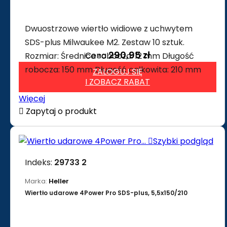
Dwuostrzowe wiertło widiowe z uchwytem
SDS-plus Milwaukee M2. Zestaw 10 sztuk.
290,95 zł
Cena
Rozmiar: Średnica robocza: 12 mm Długość
robocza: 150 mm Długość całkowita: 210 mm
ZALOGUJ SIĘ
I ZOBACZ RABAT
Więcej

Zapytaj o produkt

Szybki podgląd
Indeks:
29733 2
Marka:
Heller
Wiertło udarowe 4Power Pro SDS-plus, 5,5x150/210