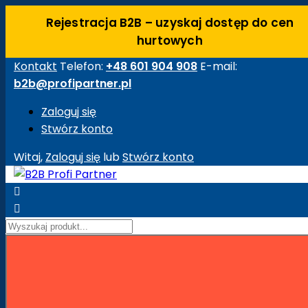
Rejestracja B2B – uzyskaj dostęp do cen
hurtowych
Kontakt
Telefon:
+48 601 904 908
E-mail:
b2b@profipartner.pl
Zaloguj się
Stwórz konto
Witaj,
Zaloguj się
lub
Stwórz konto


Strona główna
Maszyny Budowlane
Akcesoria