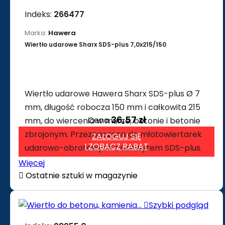
Indeks:
266477
Marka:
Hawera
Wiertło udarowe Sharx SDS-plus 7,0x215/150
Wiertło udarowe Hawera Sharx SDS-plus Ø 7
mm, długość robocza 150 mm i całkowita 215
36,57 zł
Cena
mm, do wiercenia w murze, betonie i betonie
zbrojonym. Przeznaczone do młotowiertarek
ZALOGUJ SIĘ
I ZOBACZ RABAT
udarowo-obrotowych z uchwytem SDS-plus.
Więcej

Ostatnie sztuki w magazynie

Szybki podgląd