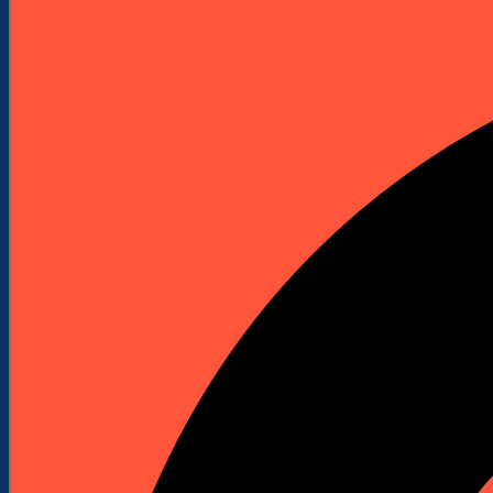
Elektronarzędzia
Technika Pomiarowa
Wyprzedaże


Do Pobrania
Katalogi Produktowe
Pliki Produktowe
Cenniki do pobrania
Załóż Konto
Kontakt
Strona główna
Akcesoria i osprzęt
Wiertła
Wiertła do betonu i kamienia
Wiertło udarowe power LX plus Ø 8 x 115 x 50 mm
Wyprzedaż!