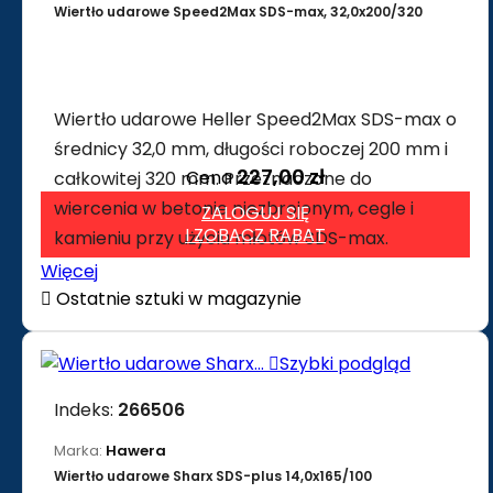
Wiertło udarowe Speed2Max SDS-max, 32,0x200/320
Wiertło udarowe Heller Speed2Max SDS-max o
średnicy 32,0 mm, długości roboczej 200 mm i
227,00 zł
Cena
całkowitej 320 mm. Przeznaczone do
wiercenia w betonie niezbrojonym, cegle i
ZALOGUJ SIĘ
I ZOBACZ RABAT
kamieniu przy użyciu młotów SDS-max.
Więcej

Ostatnie sztuki w magazynie

Szybki podgląd
Indeks:
266506
Marka:
Hawera
Wiertło udarowe Sharx SDS-plus 14,0x165/100