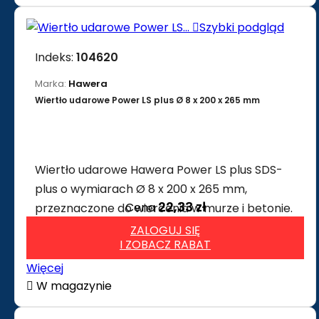

Szybki podgląd
Indeks:
104620
Marka:
Hawera
Wiertło udarowe Power LS plus Ø 8 x 200 x 265 mm
Wiertło udarowe Hawera Power LS plus SDS-
plus o wymiarach Ø 8 x 200 x 265 mm,
22,33 zł
Cena
przeznaczone do wiercenia w murze i betonie.
ZALOGUJ SIĘ
I ZOBACZ RABAT
Więcej

W magazynie