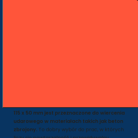
Wygodne płatności PayU
Opis
Szczegóły produktu
Opis
Wiertło udarowe Hawera Power LX
plus Ø 8 x 115 x 50 mm
Wiertło udarowe Hawera Power LX plus Ø 8 x
115 x 50 mm jest przeznaczone do wiercenia
udarowego w materiałach takich jak beton
zbrojony.
To dobry wybór do prac, w których
liczy się powtarzalność i przewidywalny