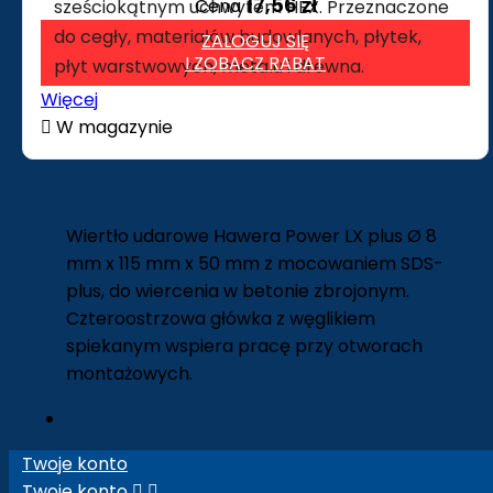
17,56 zł
Cena
sześciokątnym uchwytem HEX. Przeznaczone
do cegły, materiałów budowlanych, płytek,
ZALOGUJ SIĘ
I ZOBACZ RABAT
płyt warstwowych, metalu i drewna.
Więcej

W magazynie
Wiertło udarowe Hawera Power LX plus Ø 8
mm x 115 mm x 50 mm z mocowaniem SDS-
plus, do wiercenia w betonie zbrojonym.
Czteroostrzowa główka z węglikiem
spiekanym wspiera pracę przy otworach
montażowych.
Twoje konto
Twoje konto

