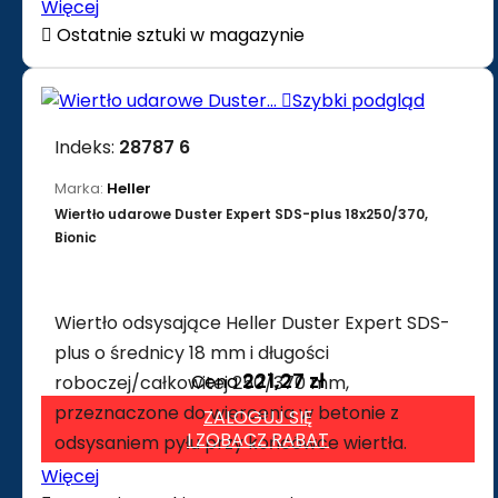
Więcej

Ostatnie sztuki w magazynie

Szybki podgląd
Indeks:
28787 6
Marka:
Heller
Wiertło udarowe Duster Expert SDS-plus 18x250/370,
Bionic
Wiertło odsysające Heller Duster Expert SDS-
plus o średnicy 18 mm i długości
221,27 zł
Cena
roboczej/całkowitej 250/370 mm,
przeznaczone do wiercenia w betonie z
ZALOGUJ SIĘ
I ZOBACZ RABAT
odsysaniem pyłu przy końcówce wiertła.
Więcej