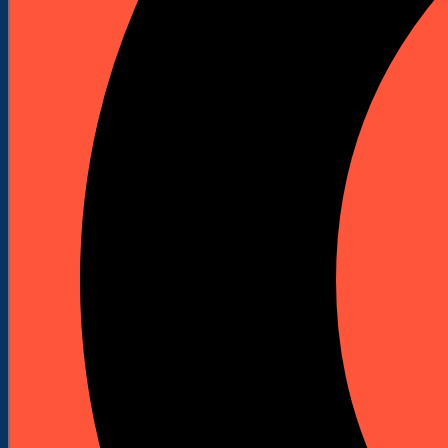



Wiertło udarowe power LX plus Ø 8 x 115 x
50 mm
Indeks
266596
Marka
Hawera
Wiertło udarowe Hawera Power LX plus Ø 8 mm x
115 mm x 50 mm z mocowaniem SDS-plus, do
wiercenia w betonie zbrojonym. Czteroostrzowa
główka z węglikiem spiekanym wspiera pracę przy