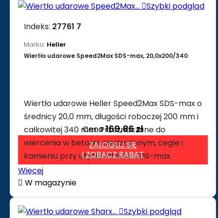

Szybki podgląd
Indeks:
27761 7
Marka:
Heller
Wiertło udarowe Speed2Max SDS-max, 20,0x200/340
Wiertło udarowe Heller Speed2Max SDS-max o
średnicy 20,0 mm, długości roboczej 200 mm i
169,86 zł
Cena
całkowitej 340 mm. Przeznaczone do
wiercenia w betonie niezbrojonym, cegle i
ZALOGUJ SIĘ
I ZOBACZ RABAT
kamieniu przy użyciu młotów SDS-max.
Więcej

W magazynie

Szybki podgląd