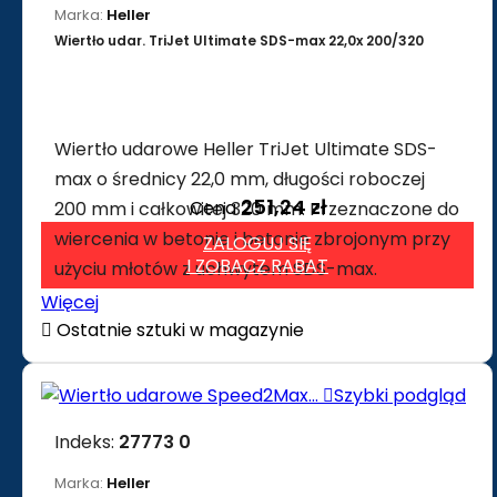
Marka:
Heller
Wiertło udar. TriJet Ultimate SDS-max 22,0x 200/320
Wiertło udarowe Heller TriJet Ultimate SDS-
max o średnicy 22,0 mm, długości roboczej
251,24 zł
Cena
200 mm i całkowitej 320 mm. Przeznaczone do
wiercenia w betonie i betonie zbrojonym przy
ZALOGUJ SIĘ
I ZOBACZ RABAT
użyciu młotów z uchwytem SDS-max.
Więcej

Ostatnie sztuki w magazynie

Szybki podgląd
Indeks:
27773 0
Marka:
Heller