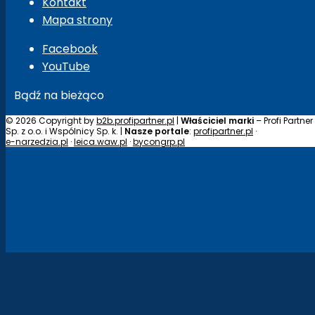
Kontakt
Mapa strony
Facebook
YouTube
Bądź na bieżąco
© 2026 Copyright by
b2b.profipartner.pl
|
Właściciel marki
– Profi Partner
Sp. z o.o. i Wspólnicy Sp. k. |
Nasze portale
:
profipartner.pl
·
e-narzedzia.pl
·
leica.waw.pl
·
bycongrp.pl