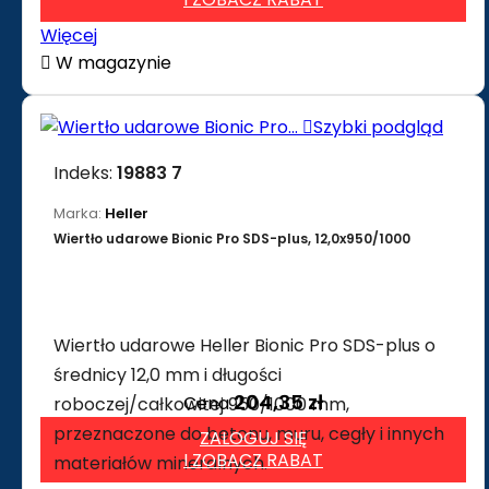
Więcej

W magazynie

Szybki podgląd
Indeks:
19883 7
Marka:
Heller
Wiertło udarowe Bionic Pro SDS-plus, 12,0x950/1000
Wiertło udarowe Heller Bionic Pro SDS-plus o
średnicy 12,0 mm i długości
204,35 zł
Cena
roboczej/całkowitej 950/1000 mm,
przeznaczone do betonu, muru, cegły i innych
ZALOGUJ SIĘ
I ZOBACZ RABAT
materiałów mineralnych.