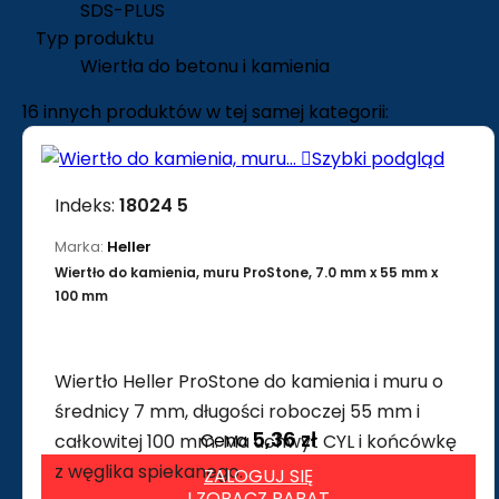
SDS-PLUS
Typ produktu
Wiertła do betonu i kamienia
16 innych produktów w tej samej kategorii:

Szybki podgląd
Indeks:
18024 5
Marka:
Heller
Wiertło do kamienia, muru ProStone, 7.0 mm x 55 mm x
100 mm
Wiertło Heller ProStone do kamienia i muru o
średnicy 7 mm, długości roboczej 55 mm i
5,36 zł
Cena
całkowitej 100 mm. Ma uchwyt CYL i końcówkę
z węglika spiekanego.
ZALOGUJ SIĘ
I ZOBACZ RABAT