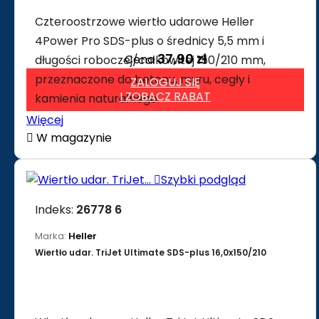
Czteroostrzowe wiertło udarowe Heller
4Power Pro SDS-plus o średnicy 5,5 mm i
37,90 zł
Cena
długości roboczej/całkowitej 150/210 mm,
przeznaczone do betonu, muru, cegły i
ZALOGUJ SIĘ
I ZOBACZ RABAT
kamienia naturalnego.
Więcej

W magazynie

Szybki podgląd
Indeks:
26778 6
Marka:
Heller
Wiertło udar. TriJet Ultimate SDS-plus 16,0x150/210