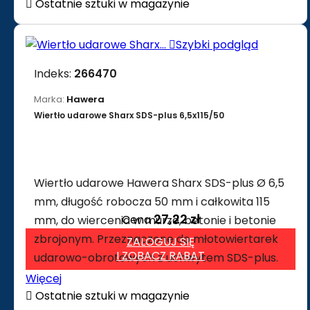

Ostatnie sztuki w magazynie

Szybki podgląd
Indeks:
266470
Marka:
Hawera
Wiertło udarowe Sharx SDS-plus 6,5x115/50
Wiertło udarowe Hawera Sharx SDS-plus Ø 6,5
mm, długość robocza 50 mm i całkowita 115
27,22 zł
Cena
mm, do wiercenia w murze, betonie i betonie
zbrojonym. Przeznaczone do młotowiertarek
ZALOGUJ SIĘ
I ZOBACZ RABAT
udarowo-obrotowych z uchwytem SDS-plus.
Więcej

Ostatnie sztuki w magazynie