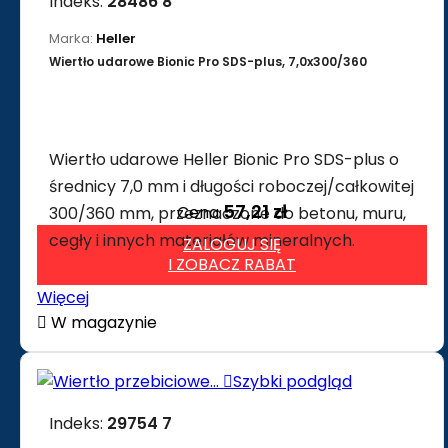
Indeks:
28486 8
Marka:
Heller
Wiertło udarowe Bionic Pro SDS-plus, 7,0x300/360
Wiertło udarowe Heller Bionic Pro SDS-plus o
średnicy 7,0 mm i długości roboczej/całkowitej
57,21 zł
Cena
300/360 mm, przeznaczone do betonu, muru,
cegły i innych materiałów mineralnych.
ZALOGUJ SIĘ
I ZOBACZ RABAT
Więcej

W magazynie

Szybki podgląd
Indeks:
29754 7