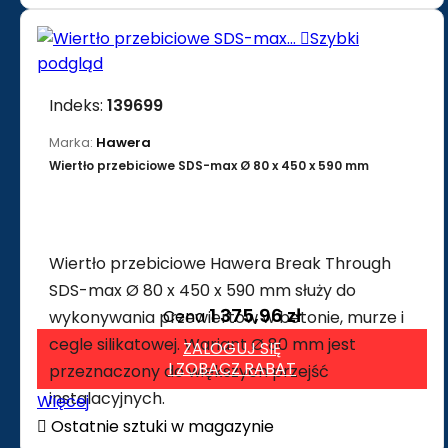

Szybki
podgląd
Indeks:
139699
Marka:
Hawera
Wiertło przebiciowe SDS-max Ø 80 x 450 x 590 mm
Wiertło przebiciowe Hawera Break Through
SDS-max Ø 80 x 450 x 590 mm służy do
1 375,96 zł
Cena
wykonywania przewiertów w betonie, murze i
cegle silikatowej. Wariant Ø 80 mm jest
ZALOGUJ SIĘ
I ZOBACZ RABAT
przeznaczony do większych przejść
instalacyjnych.
Więcej

Ostatnie sztuki w magazynie