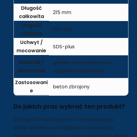
Długość
215 mm
całkowita
Długość
150 mm
robocza
Uchwyt /
SDS-plus
mocowanie
Materiał /
główka czteroostrzowa z
wykonanie
węglikiem spiekanym
Zastosowani
beton zbrojony
e
Do jakich prac wybrać ten produkt?
W pracach instalacyjnych i montażowych
dobór średnicy oraz długości roboczej ma
bezpośredni wpływ na tempo wiercenia i jakość