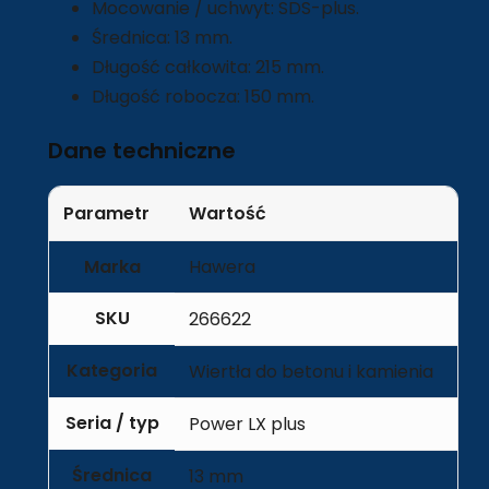
Mocowanie / uchwyt: SDS-plus.
Średnica: 13 mm.
Długość całkowita: 215 mm.
Długość robocza: 150 mm.
Dane techniczne
Parametr
Wartość
Marka
Hawera
SKU
266622
Kategoria
Wiertła do betonu i kamienia
Seria / typ
Power LX plus
Średnica
13 mm