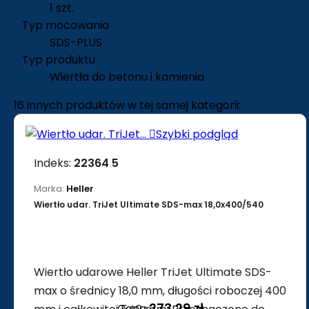
1 szt.
Typ mocowania
SDS-PLUS
Typ produktu
Wiertła do betonu i kamienia
16 innych produktów w tej samej kategorii:

Szybki podgląd
Indeks:
22364 5
Marka:
Heller
Wiertło udar. TriJet Ultimate SDS-max 18,0x400/540
Wiertło udarowe Heller TriJet Ultimate SDS-
max o średnicy 18,0 mm, długości roboczej 400
273,29 zł
Cena