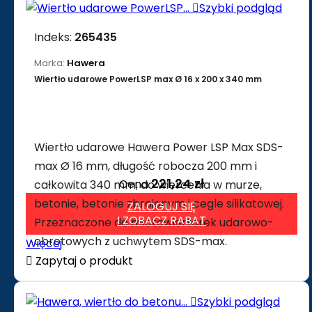

Szybki podgląd
Indeks:
265435
Marka:
Hawera
Wiertło udarowe PowerLSP max Ø 16 x 200 x 340 mm
Wiertło udarowe Hawera Power LSP Max SDS-
max Ø 16 mm, długość robocza 200 mm i
221,24 zł
Cena
całkowita 340 mm, do wiercenia w murze,
betonie, betonie zbrojonym i cegle silikatowej.
ZALOGUJ SIĘ
I ZOBACZ RABAT
Przeznaczone do młotowiertarek udarowo-
obrotowych z uchwytem SDS-max.
Więcej

Zapytaj o produkt

Szybki podgląd