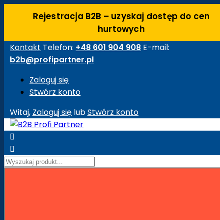
Rejestracja B2B – uzyskaj dostęp do cen
hurtowych
Kontakt
Telefon:
+48 601 904 908
E-mail:
b2b@profipartner.pl
Zaloguj się
Stwórz konto
Witaj,
Zaloguj się
lub
Stwórz konto


Strona główna
Maszyny Budowlane
Akcesoria