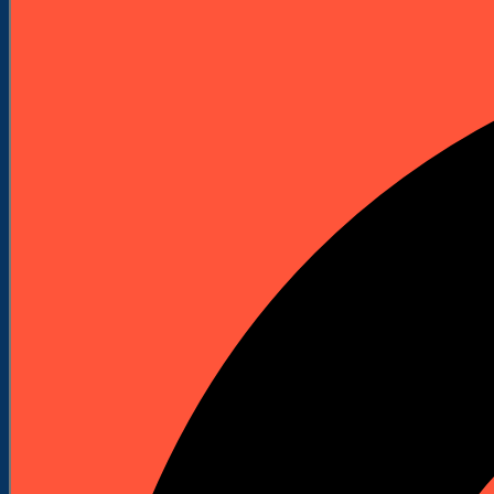
Elektronarzędzia
Technika Pomiarowa
Wyprzedaże


Do Pobrania
Katalogi Produktowe
Pliki Produktowe
Cenniki do pobrania
Załóż Konto
Kontakt
Strona główna
Akcesoria i osprzęt
Wiertła
Wiertła do betonu i kamienia
Wiertło udarowe power LX plus Ø 13 x 215 x 150
mm
Wyprzedaż!