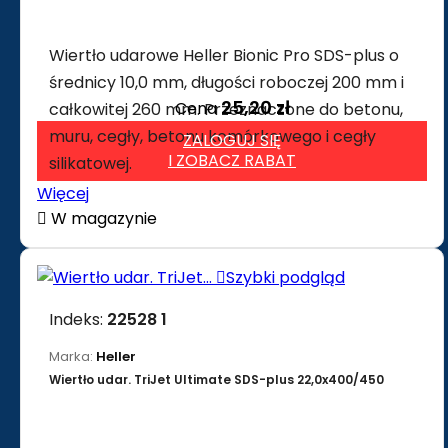
Wiertło udarowe Heller Bionic Pro SDS-plus o
średnicy 10,0 mm, długości roboczej 200 mm i
25,20 zł
Cena
całkowitej 260 mm. Przeznaczone do betonu,
muru, cegły, betonu komórkowego i cegły
ZALOGUJ SIĘ
I ZOBACZ RABAT
silikatowej.
Więcej

W magazynie

Szybki podgląd
Indeks:
22528 1
Marka:
Heller
Wiertło udar. TriJet Ultimate SDS-plus 22,0x400/450