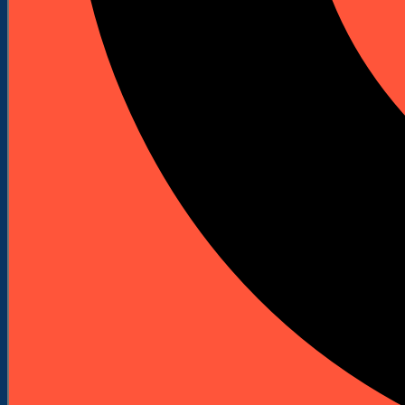
wiercenia w betonie zbrojonym. Czteroostrzowa
główka z węglikiem spiekanym wspiera pracę przy
otworach montażowych.
30,28 zł
Netto
37,24 zł
brutto
30,28 zł
netto
ZALOGUJ SIĘ
I ZOBACZ RABAT
Darmowa dostawa od 250 zł