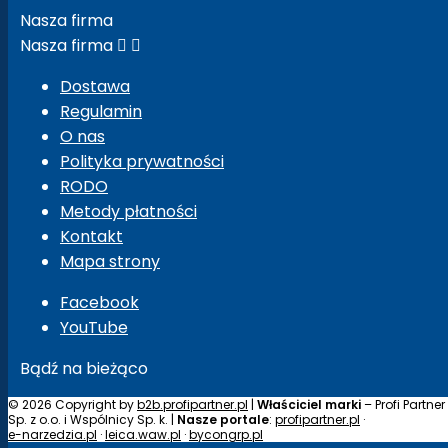
Nasza firma
Nasza firma


Dostawa
Regulamin
O nas
Polityka prywatności
RODO
Metody płatności
Kontakt
Mapa strony
Facebook
YouTube
Bądź na bieżąco
© 2026 Copyright by
b2b.profipartner.pl
|
Właściciel marki
– Profi Partner
Sp. z o.o. i Wspólnicy Sp. k. |
Nasze portale
:
profipartner.pl
·
e-narzedzia.pl
·
leica.waw.pl
·
bycongrp.pl