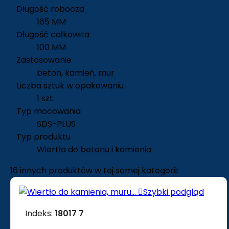
Długość robocza
165 MM
Długość całkowita
100 MM
Zastosowanie
beton, kamień, mur
Liczba sztuk w opakowaniu
1 szt.
Typ mocowania
SDS-PLUS
Typ produktu
Wiertła do betonu i kamienia
16 innych produktów w tej samej kategorii:

Szybki podgląd
Indeks:
18017 7