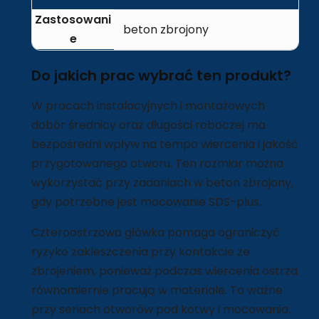
Zastosowani
beton zbrojony
e
Do jakich prac wybrać ten produkt?
W pracach instalacyjnych i montażowych
dobór średnicy oraz długości roboczej ma
bezpośredni wpływ na tempo wiercenia i jakość
przygotowanego otworu. Ten rozmiar można
wykorzystać przy zadaniach w beton zbrojony,
gdy potrzebne jest mocowanie SDS-plus.
Czteroostrzowa główka pomaga ograniczyć
ryzyko zakleszczenia przy kontakcie ze
zbrojeniem, ponieważ podczas wiercenia ostrza
równomiernie pracują w materiale. To ważne
przy seriach otworów pod kotwy i mocowania.