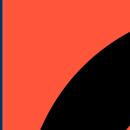
Elektronarzędzia
Technika Pomiarowa
Wyprzedaże


Do Pobrania
Katalogi Produktowe
Pliki Produktowe
Cenniki do pobrania
Załóż Konto
Kontakt
Strona główna
Akcesoria i osprzęt
Wiertła
Wiertła do betonu i kamienia
Wiertło udarowe power LX plus Ø 14 x 165 x 100
mm
Wyprzedaż!