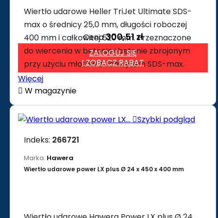
Wiertło udarowe Heller TriJet Ultimate SDS-
max o średnicy 25,0 mm, długości roboczej
300,51 zł
Cena
400 mm i całkowitej 520 mm. Przeznaczone
do wiercenia w betonie i betonie zbrojonym
ZALOGUJ SIĘ
I ZOBACZ RABAT
przy użyciu młotów z uchwytem SDS-max.
Więcej

W magazynie

Szybki podgląd
Indeks:
266721
Marka:
Hawera
Wiertło udarowe power LX plus Ø 24 x 450 x 400 mm
Wiertło udarowe Hawera Power LX plus Ø 24