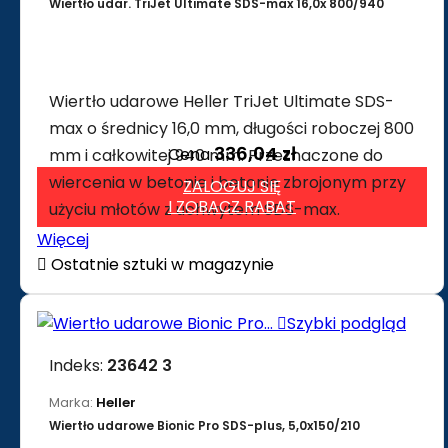
Wiertło udar. TriJet Ultimate SDS-max 16,0x 800/940
Wiertło udarowe Heller TriJet Ultimate SDS-
max o średnicy 16,0 mm, długości roboczej 800
336,04 zł
Cena
mm i całkowitej 940 mm. Przeznaczone do
wiercenia w betonie i betonie zbrojonym przy
ZALOGUJ SIĘ
I ZOBACZ RABAT
użyciu młotów z uchwytem SDS-max.
Więcej

Ostatnie sztuki w magazynie

Szybki podgląd
Indeks:
23642 3
Marka:
Heller
Wiertło udarowe Bionic Pro SDS-plus, 5,0x150/210