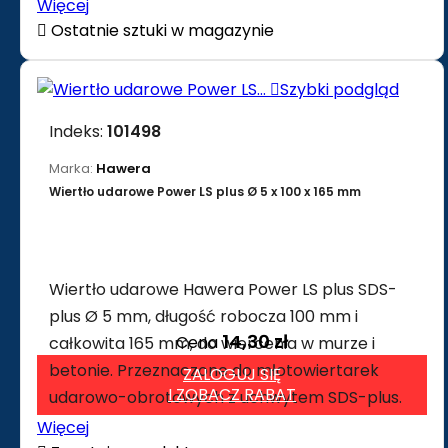
Więcej

Ostatnie sztuki w magazynie

Szybki podgląd
Indeks:
101498
Marka:
Hawera
Wiertło udarowe Power LS plus Ø 5 x 100 x 165 mm
Wiertło udarowe Hawera Power LS plus SDS-
plus Ø 5 mm, długość robocza 100 mm i
14,30 zł
Cena
całkowita 165 mm, do wiercenia w murze i
betonie. Przeznaczone do młotowiertarek
ZALOGUJ SIĘ
I ZOBACZ RABAT
udarowo-obrotowych z uchwytem SDS-plus.
Więcej