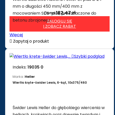
mm o długości 450 mm/400 mm z
182,47 zł
Cena
mocowaniem SDS-plus, przeznaczone do
betonu zbrojonego.
ZALOGUJ SIĘ
I ZOBACZ RABAT
Więcej

Zapytaj o produkt

Szybki podgląd
Indeks:
19035 0
Marka:
Heller
Wiertło kręte-świder Lewis, 6-kąt, 10x375/460
Świder Lewis Heller do głębokiego wiercenia w
belkach, krokwiach oraz drewnie twardym i