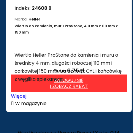
Indeks:
24608 8
Marka:
Heller
Wiertło do kamienia, muru ProStone, 4.0 mm x 110 mm x
150 mm
Wiertło Heller ProStone do kamienia i muru o
średnicy 4 mm, długości roboczej 110 mm i
6,75 zł
Cena
całkowitej 150 mm. Ma uchwyt CYL i końcówkę
z węglika spiekanego.
ZALOGUJ SIĘ
I ZOBACZ RABAT
Więcej

W magazynie
Wiertło udarowe Hawera Power LX plus Ø 14