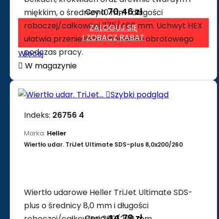
70,46 zł
Cena
miękkim, o średnicy 10 mm i długości
roboczej/całkowitej 375/460 mm. Uchwyt HEX
ZALOGUJ SIĘ
I ZOBACZ RABAT
ułatwia przeniesienie momentu obrotowego
podczas pracy.
Więcej

W magazynie

Szybki podgląd
Indeks:
26756 4
Marka:
Heller
Wiertło udar. TriJet Ultimate SDS-plus 8,0x200/260
Wiertło udarowe Heller TriJet Ultimate SDS-
plus o średnicy 8,0 mm i długości
44,79 zł
Cena
roboczej/całkowitej 200/260 mm,