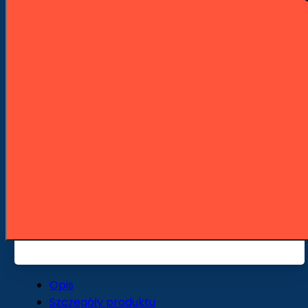
Pomoc doradców: +48 601 904 908
Szybka wysyłka z naszego magazynu
Wygodne płatności PayU
Opis
Szczegóły produktu