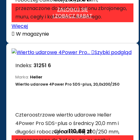
przeznaczone do betonu, betonu zbrojonego,
ZALOGUJ SIĘ
I ZOBACZ RABAT
muru, cegły i kamienia naturalnego.
Więcej

W magazynie

Szybki podgląd
Indeks:
31251 6
Marka:
Heller
Wiertło udarowe 4Power Pro SDS-plus, 20,0x200/250
Czteroostrzowe wiertło udarowe Heller
4Power Pro SDS-plus o średnicy 20,0 mm i
110,88 zł
Cena
długości roboczej/całkowitej 200/250 mm,