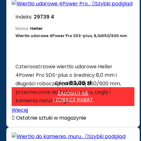

Szybki podgląd
Indeks:
29739 4
Marka:
Heller
Wiertło udarowe 4Power Pro SDS-plus, 8,0x550/600 mm
Czteroostrzowe wiertło udarowe Heller
4Power Pro SDS-plus o średnicy 8,0 mm i
83,06 zł
Cena
długości roboczej/całkowitej 550/600 mm,
przeznaczone do betonu, muru, cegły i
ZALOGUJ SIĘ
I ZOBACZ RABAT
kamienia naturalnego.
Więcej

Ostatnie sztuki w magazynie

Szybki podgląd