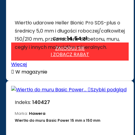
Wiertło udarowe Heller Bionic Pro SDS-plus o
średnicy 5,0 mm i długości roboczej/całkowitej
14,54 zł
Cena
150/210 mm, przeznaczone do betonu, muru,
cegły i innych materiałów mineralnych.
ZALOGUJ SIĘ
I ZOBACZ RABAT
Więcej

W magazynie

Szybki podgląd
Indeks:
140427
Marka:
Hawera
Wiertło do muru Basic Power 15 mm x 150 mm