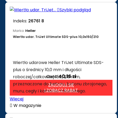

Szybki podgląd
Indeks:
26761 8
Marka:
Heller
Wiertło udar. TriJet Ultimate SDS-plus 10,0x150/210
Wiertło udarowe Heller TriJet Ultimate SDS-
plus o średnicy 10,0 mm i długości
40,16 zł
Cena
roboczej/całkowitej 150/210 mm,
przeznaczone do betonu, betonu zbrojonego,
ZALOGUJ SIĘ
I ZOBACZ RABAT
muru, cegły i kamienia naturalnego.
Więcej

W magazynie