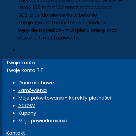
mm x 165 mm x 100 mm z mocowaniem
SDS-plus, do wiercenia w betonie
zbrojonym. Czteroostrzowa główka z
węglikiem spiekanym wspiera pracę przy
otworach montażowych.
Twoje konto
Twoje konto


Dane osobowe
Zamówienia
Moje pokwitowania - korekty płatności
Adresy
Kupony
Moje powiadomienia
Kontakt