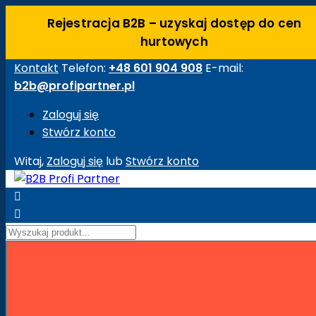
Rejestracja B2B – uzyskaj dostęp do cen
hurtowych
Kontakt
Telefon:
+48 601 904 908
E-mail:
b2b@profipartner.pl
Zaloguj się
Stwórz konto
Witaj,
Zaloguj się
lub
Stwórz konto


Strona główna
Maszyny Budowlane
Akcesoria