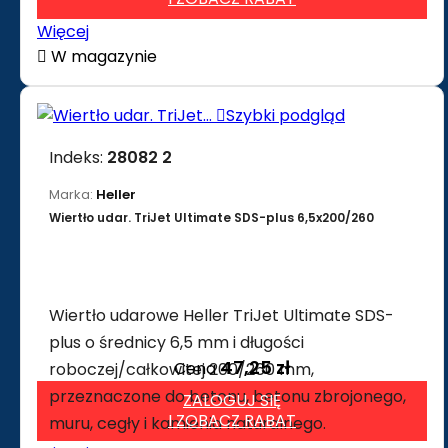
Więcej

W magazynie

Szybki podgląd
Indeks:
28082 2
Marka:
Heller
Wiertło udar. TriJet Ultimate SDS-plus 6,5x200/260
Wiertło udarowe Heller TriJet Ultimate SDS-
plus o średnicy 6,5 mm i długości
47,25 zł
Cena
roboczej/całkowitej 200/260 mm,
przeznaczone do betonu, betonu zbrojonego,
ZALOGUJ SIĘ
I ZOBACZ RABAT
muru, cegły i kamienia naturalnego.