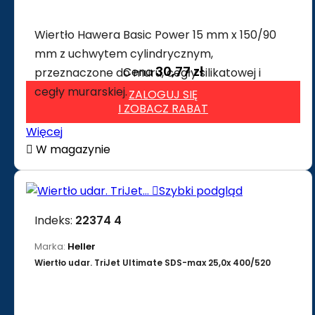
Wiertło Hawera Basic Power 15 mm x 150/90
mm z uchwytem cylindrycznym,
30,77 zł
Cena
przeznaczone do muru, cegły silikatowej i
cegły murarskiej.
ZALOGUJ SIĘ
I ZOBACZ RABAT
Więcej

W magazynie

Szybki podgląd
Indeks:
22374 4
Marka:
Heller
Wiertło udar. TriJet Ultimate SDS-max 25,0x 400/520