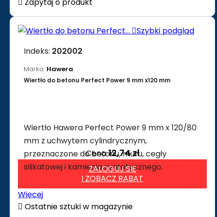

Zapytaj o produkt

Szybki podgląd
Indeks:
202002
Marka:
Hawera
Wiertło do betonu Perfect Power 9 mm x120 mm
Wiertło Hawera Perfect Power 9 mm x 120/80
mm z uchwytem cylindrycznym,
12,74 zł
Cena
przeznaczone do betonu, muru, cegły
silikatowej i kamienia syntetycznego.
ZALOGUJ SIĘ
I ZOBACZ RABAT
Więcej

Ostatnie sztuki w magazynie