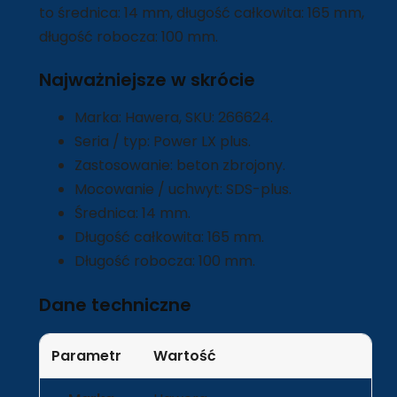
to średnica: 14 mm, długość całkowita: 165 mm,
długość robocza: 100 mm.
Najważniejsze w skrócie
Marka: Hawera, SKU: 266624.
Seria / typ: Power LX plus.
Zastosowanie: beton zbrojony.
Mocowanie / uchwyt: SDS-plus.
Średnica: 14 mm.
Długość całkowita: 165 mm.
Długość robocza: 100 mm.
Dane techniczne
Parametr
Wartość