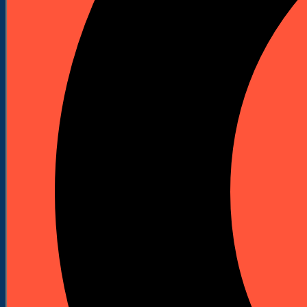
Zapytaj o produkt



Wiertło udarowe power LX plus Ø 14 x 165 x
100 mm
Indeks
266624
Marka
Hawera
Wiertło udarowe Hawera Power LX plus Ø 14 mm x
165 mm x 100 mm z mocowaniem SDS-plus, do