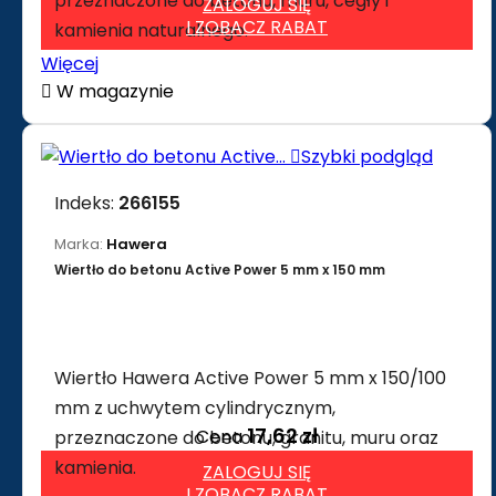
przeznaczone do betonu, muru, cegły i
ZALOGUJ SIĘ
I ZOBACZ RABAT
kamienia naturalnego.
Więcej

W magazynie

Szybki podgląd
Indeks:
266155
Marka:
Hawera
Wiertło do betonu Active Power 5 mm x 150 mm
Wiertło Hawera Active Power 5 mm x 150/100
mm z uchwytem cylindrycznym,
17,62 zł
Cena
przeznaczone do betonu, granitu, muru oraz
kamienia.
ZALOGUJ SIĘ
I ZOBACZ RABAT