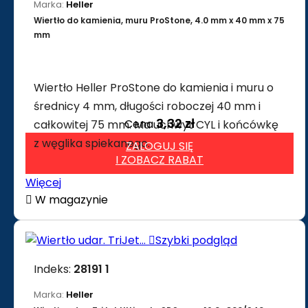
Marka:
Heller
Wiertło do kamienia, muru ProStone, 4.0 mm x 40 mm x 75
mm
Wiertło Heller ProStone do kamienia i muru o
średnicy 4 mm, długości roboczej 40 mm i
3,32 zł
Cena
całkowitej 75 mm. Ma uchwyt CYL i końcówkę
z węglika spiekanego.
ZALOGUJ SIĘ
I ZOBACZ RABAT
Więcej

W magazynie

Szybki podgląd
Indeks:
28191 1
Marka:
Heller