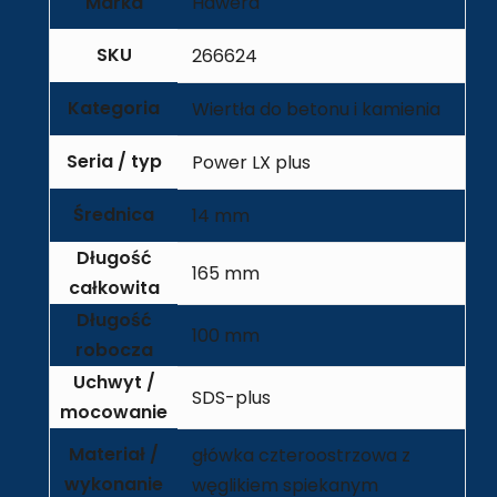
Marka
Hawera
SKU
266624
Kategoria
Wiertła do betonu i kamienia
Seria / typ
Power LX plus
Średnica
14 mm
Długość
165 mm
całkowita
Długość
100 mm
robocza
Uchwyt /
SDS-plus
mocowanie
Materiał /
główka czteroostrzowa z
wykonanie
węglikiem spiekanym