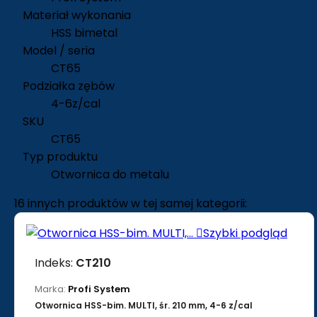
Materiał wykonania
HSS bimetal
Model / seria
CT65
Podziałka zębów
4-6z/cal
SKU
CT65
Typ produktu
Otwornica do metalu
16 innych produktów w tej samej kategorii:

Szybki podgląd
Indeks:
CT210
Marka:
Profi System
Otwornica HSS-bim. MULTI, śr. 210 mm, 4-6 z/cal