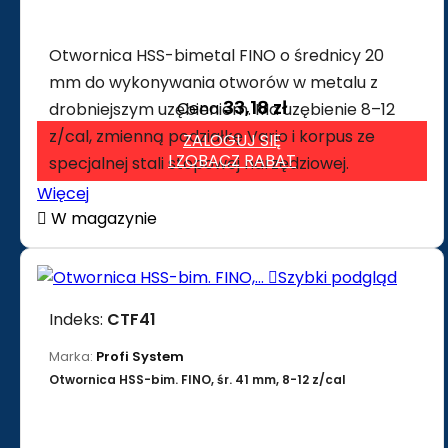
Otwornica HSS-bimetal FINO o średnicy 20
mm do wykonywania otworów w metalu z
33,18 zł
Cena
drobniejszym uzębieniem. Ma uzębienie 8–12
z/cal, zmienną podziałkę Vario i korpus ze
ZALOGUJ SIĘ
I ZOBACZ RABAT
specjalnej stali stopowej narzędziowej.
Więcej

W magazynie

Szybki podgląd
Indeks:
CTF41
Marka:
Profi System
Otwornica HSS-bim. FINO, śr. 41 mm, 8-12 z/cal