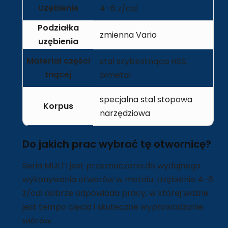
Uzębienie
4–6 z/cal
Podziałka
zmienna Vario
uzębienia
Materiał części
stal szybkotnąca HSS,
tnącej
bimetal
specjalna stal stopowa
Korpus
narzędziowa
Do jakich prac wybrać tę otwornicę?
Seria MULTI jest przeznaczona do wydajnego
wykonywania otworów w metalu. Uzębienie 4–6
z/cal dobrze odpowiada pracy, w której ważne
jest tempo cięcia i skuteczne wyprowadzanie
wiórów.