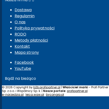
Dostawa
Regulamin
O nas
Polityka prywatności
RODO
Metody płatności
Kontakt
Mapa strony
Facebook
YouTube
Bądź na bieżąco
© 2026 Copyright by
b2b.profipartner.pl
|
Właściciel marki
– Profi Partner
Sp. z o.o. i Wspólnicy Sp. k. |
Nasze portale
:
profipartner.pl
·
e-narzedzia.pl
·
leica.waw.pl
·
bycongrp.pl