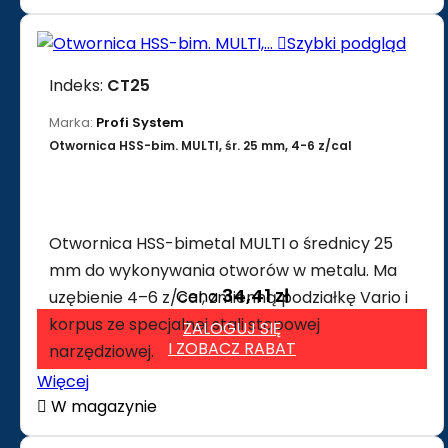

Szybki podgląd
Indeks:
CT25
Marka:
Profi System
Otwornica HSS-bim. MULTI, śr. 25 mm, 4-6 z/cal
Otwornica HSS-bimetal MULTI o średnicy 25
mm do wykonywania otworów w metalu. Ma
34,41 zł
Cena
uzębienie 4–6 z/cal, zmienną podziałkę Vario i
korpus ze specjalnej stali stopowej
ZALOGUJ SIĘ
I ZOBACZ RABAT
narzędziowej.
Więcej

W magazynie