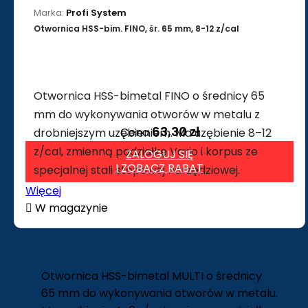
Marka:
Profi System
Otwornica HSS-bim. FINO, śr. 65 mm, 8-12 z/cal
Otwornica HSS-bimetal FINO o średnicy 65
mm do wykonywania otworów w metalu z
63,30 zł
Cena
drobniejszym uzębieniem. Ma uzębienie 8–12
z/cal, zmienną podziałkę Vario i korpus ze
ZALOGUJ SIĘ
I ZOBACZ RABAT
specjalnej stali stopowej narzędziowej.
Więcej

W magazynie
Otwornica HSS-bimetal MULTI o średnicy
65 mm do wykonywania otworów w metalu.