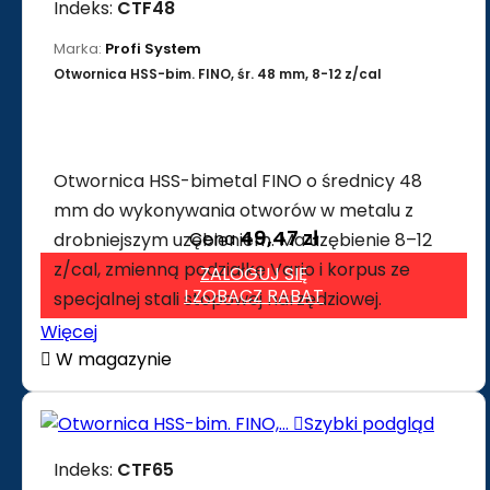
Indeks:
CTF48
Marka:
Profi System
Otwornica HSS-bim. FINO, śr. 48 mm, 8-12 z/cal
Otwornica HSS-bimetal FINO o średnicy 48
mm do wykonywania otworów w metalu z
49,47 zł
Cena
drobniejszym uzębieniem. Ma uzębienie 8–12
z/cal, zmienną podziałkę Vario i korpus ze
ZALOGUJ SIĘ
I ZOBACZ RABAT
specjalnej stali stopowej narzędziowej.
Więcej

W magazynie

Szybki podgląd
Indeks:
CTF65