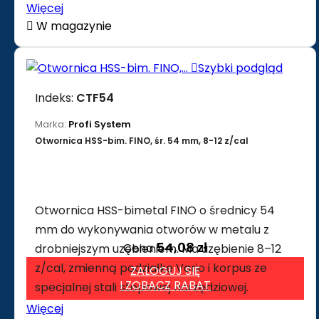
Więcej

W magazynie

Szybki podgląd
Indeks:
CTF54
Marka:
Profi System
Otwornica HSS-bim. FINO, śr. 54 mm, 8-12 z/cal
Otwornica HSS-bimetal FINO o średnicy 54
mm do wykonywania otworów w metalu z
54,08 zł
Cena
drobniejszym uzębieniem. Ma uzębienie 8–12
z/cal, zmienną podziałkę Vario i korpus ze
ZALOGUJ SIĘ
I ZOBACZ RABAT
specjalnej stali stopowej narzędziowej.
Więcej