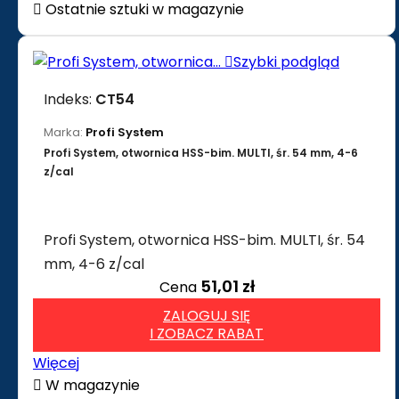

Ostatnie sztuki w magazynie

Szybki podgląd
Indeks:
CT54
Marka:
Profi System
Profi System, otwornica HSS-bim. MULTI, śr. 54 mm, 4-6
z/cal
Profi System, otwornica HSS-bim. MULTI, śr. 54
mm, 4-6 z/cal
51,01 zł
Cena
ZALOGUJ SIĘ
I ZOBACZ RABAT
Więcej

W magazynie