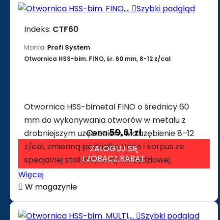

Szybki podgląd
Indeks:
CTF60
Marka:
Profi System
Otwornica HSS-bim. FINO, śr. 60 mm, 8-12 z/cal
Otwornica HSS-bimetal FINO o średnicy 60
mm do wykonywania otworów w metalu z
59,61 zł
Cena
drobniejszym uzębieniem. Ma uzębienie 8–12
z/cal, zmienną podziałkę Vario i korpus ze
ZALOGUJ SIĘ
I ZOBACZ RABAT
specjalnej stali stopowej narzędziowej.
Więcej

W magazynie

Szybki podgląd