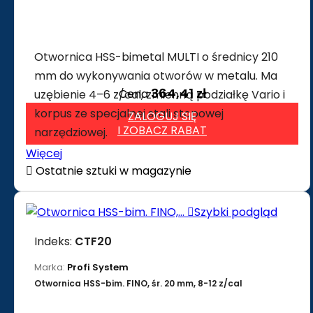
Otwornica HSS-bimetal MULTI o średnicy 210
mm do wykonywania otworów w metalu. Ma
364,41 zł
Cena
uzębienie 4–6 z/cal, zmienną podziałkę Vario i
korpus ze specjalnej stali stopowej
ZALOGUJ SIĘ
I ZOBACZ RABAT
narzędziowej.
Więcej

Ostatnie sztuki w magazynie

Szybki podgląd
Indeks:
CTF20
Marka:
Profi System
Otwornica HSS-bim. FINO, śr. 20 mm, 8-12 z/cal