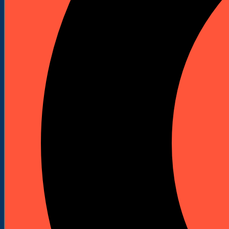


Otwornica HSS-bim. MULTI, śr. 65 mm, 4-
6 z/cal
Indeks
CT65
Marka
Profi System
Otwornica HSS-bimetal MULTI o średnicy 65 mm
do wykonywania otworów w metalu. Ma uzębienie
4–6 z/cal, zmienną podziałkę Vario i korpus ze
specjalnej stali stopowej narzędziowej.