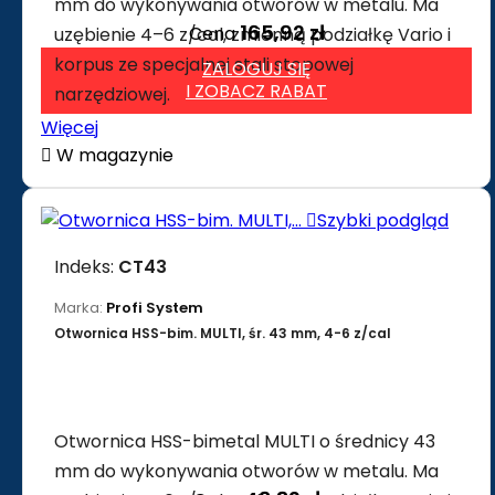
mm do wykonywania otworów w metalu. Ma
165,92 zł
Cena
uzębienie 4–6 z/cal, zmienną podziałkę Vario i
korpus ze specjalnej stali stopowej
ZALOGUJ SIĘ
I ZOBACZ RABAT
narzędziowej.
Więcej

W magazynie

Szybki podgląd
Indeks:
CT43
Marka:
Profi System
Otwornica HSS-bim. MULTI, śr. 43 mm, 4-6 z/cal
Otwornica HSS-bimetal MULTI o średnicy 43
mm do wykonywania otworów w metalu. Ma