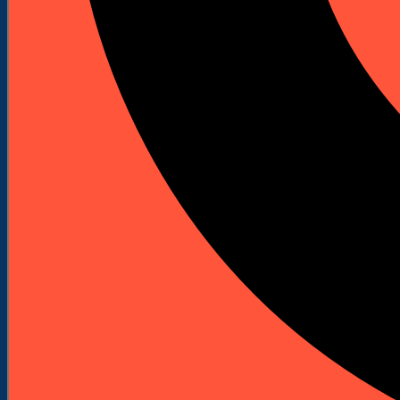
59,30 zł
Netto
72,94 zł
brutto
59,30 zł
netto
ZALOGUJ SIĘ
I ZOBACZ RABAT
Darmowa dostawa od 250 zł
Pomoc doradców: +48 601 904 908
Szybka wysyłka z naszego magazynu