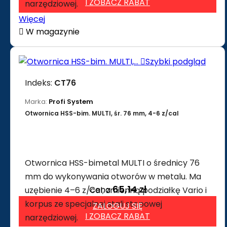
I ZOBACZ RABAT
narzędziowej.
Więcej

W magazynie

Szybki podgląd
Indeks:
CT76
Marka:
Profi System
Otwornica HSS-bim. MULTI, śr. 76 mm, 4-6 z/cal
Otwornica HSS-bimetal MULTI o średnicy 76
mm do wykonywania otworów w metalu. Ma
65,14 zł
Cena
uzębienie 4–6 z/cal, zmienną podziałkę Vario i
korpus ze specjalnej stali stopowej
ZALOGUJ SIĘ
I ZOBACZ RABAT
narzędziowej.