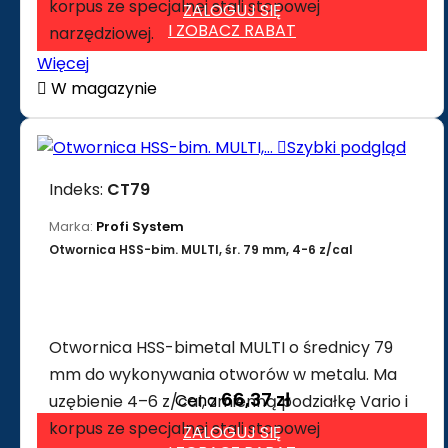
korpus ze specjalnej stali stopowej
ZALOGUJ SIĘ
I ZOBACZ RABAT
narzędziowej.
Więcej

W magazynie

Szybki podgląd
Indeks:
CT79
Marka:
Profi System
Otwornica HSS-bim. MULTI, śr. 79 mm, 4-6 z/cal
Otwornica HSS-bimetal MULTI o średnicy 79
mm do wykonywania otworów w metalu. Ma
66,37 zł
Cena
uzębienie 4–6 z/cal, zmienną podziałkę Vario i
korpus ze specjalnej stali stopowej
ZALOGUJ SIĘ