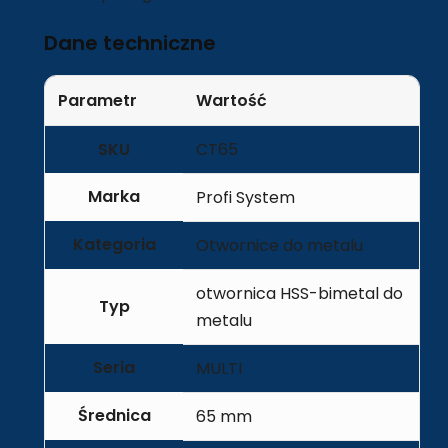
Dane techniczne
Parametr
Wartość
SKU
CT65
Marka
Profi System
Kategoria
Otwornice do metalu
otwornica HSS-bimetal do
Typ
metalu
Seria
MULTI
Średnica
65 mm