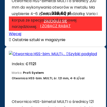
Otwornica HSS-bimetal MULTI o średnicy 200
mm do wykonywania otworów w metalu. Ma
338,60 zł
Cena
uzębienie 4–6 z/cal, zmienną podziałkę Vario i
korpus ze specjalnej stali stopowej
ZALOGUJ SIĘ
I ZOBACZ RABAT
narzędziowej.
Więcej

Ostatnie sztuki w magazynie

Szybki podgląd
Indeks:
CT121
Marka:
Profi System
Otwornica HSS-bim. MULTI, śr. 121 mm, 4-6 z/cal
Otwornica HSS-bimetal MULTI o średnicy 121