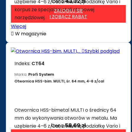
43,32 zł
Cena
uzębienie 4–6 z/cal, zmienną podziałkę Vario i
korpus ze specjalnej stali stopowej
ZALOGUJ SIĘ
I ZOBACZ RABAT
narzędziowej.
Więcej

W magazynie

Szybki podgląd
Indeks:
CT64
Marka:
Profi System
Otwornica HSS-bim. MULTI, śr. 64 mm, 4-6 z/cal
Otwornica HSS-bimetal MULTI o średnicy 64
mm do wykonywania otworów w metalu. Ma
58,69 zł
Cena
uzębienie 4–6 z/cal, zmienną podziałkę Vario i