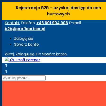
Rejestracja B2B – uzyskaj dostęp do cen
hurtowych
Kontakt
Telefon:
+48 601 904 908
E-mail:
b2b@profipartner.pl
Zaloguj się
Stwórz konto
Witaj,
Zaloguj się
lub
Stwórz konto


Strona główna
Maszyny Budowlane
Akcesoria