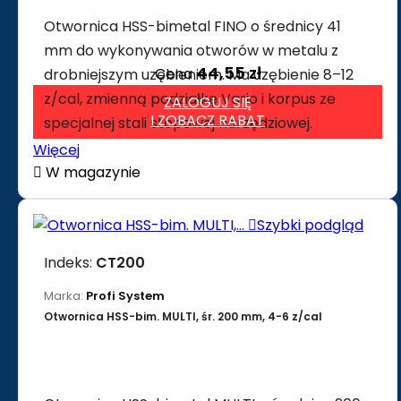
Otwornica HSS-bimetal FINO o średnicy 41
mm do wykonywania otworów w metalu z
44,55 zł
Cena
drobniejszym uzębieniem. Ma uzębienie 8–12
z/cal, zmienną podziałkę Vario i korpus ze
ZALOGUJ SIĘ
I ZOBACZ RABAT
specjalnej stali stopowej narzędziowej.
Więcej

W magazynie

Szybki podgląd
Indeks:
CT200
Marka:
Profi System
Otwornica HSS-bim. MULTI, śr. 200 mm, 4-6 z/cal