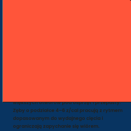
Wygodne płatności PayU
Opis
Szczegóły produktu
Opis
Otwornica HSS-bimetal MULTI 65
mm Profi System
Profi System MULTI 65 mm to otwornica HSS-
bimetal do metalu, którą warto wybrać do
większych otworów pod osprzęt i przepusty.
Zęby o podziałce 4–6 z/cal pracują z rytmem
dopasowanym do wydajnego cięcia i
ograniczają zapychanie się wiórem.