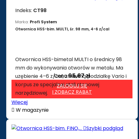
Indeks:
CT98
Marka:
Profi System
Otwornica HSS-bim. MULTI, śr. 98 mm, 4-6 z/cal
Otwornica HSS-bimetal MULTI o średnicy 98
mm do wykonywania otworów w metalu. Ma
95,87 zł
Cena
uzębienie 4–6 z/cal, zmienną podziałkę Vario i
korpus ze specjalnej stali stopowej
ZALOGUJ SIĘ
I ZOBACZ RABAT
narzędziowej.
Więcej

W magazynie

Szybki podgląd