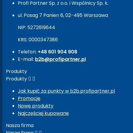
Profi Partner Sp. z o.o. i Wspólnicy Sp. k.
ul. Posag 7 Panien 6, 02-495 Warszawa
NIP: 5272619644
KRS: 0000347386
Telefon:
+48 601 904 908
E-mail:
b2b@profipartner.pl
Produkty
Produkty


Jak kupić za punkty w b2b.profipartner.pl
Promocje
Nowe produkty
Najczęściej kupowane
Nasza firma
Nasza firma

