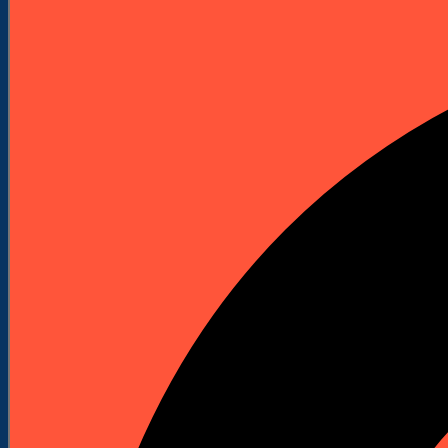
Elektronarzędzia
Technika Pomiarowa
Wyprzedaże


Do Pobrania
Katalogi Produktowe
Pliki Produktowe
Cenniki do pobrania
Załóż Konto
Kontakt
Strona główna
Akcesoria i osprzęt
Otwornice i Koronki
Otwornice do metalu
Otwornica HSS-bim. MULTI, śr. 65 mm, 4-6 z/cal
