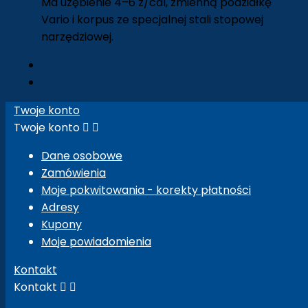
Ma uzębienie 4–6 z/cal, zmienną podziałkę
Vario i korpus ze specjalnej stali stopowej
narzędziowej.
Twoje konto
Twoje konto


Dane osobowe
Zamówienia
Moje pokwitowania - korekty płatności
Adresy
Kupony
Moje powiadomienia
Kontakt
Kontakt

