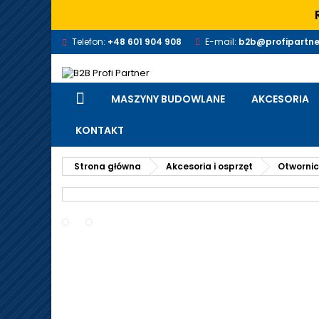
Telefon:
+48 601 904 908
E-mail:
b2b@profipartne
MASZYNY BUDOWLANE
AKCESORIA
KONTAKT
Strona główna
Akcesoria i osprzęt
Otwornice