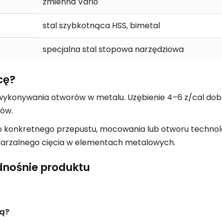
zmienna Vario
stal szybkotnąca HSS, bimetal
specjalna stal stopowa narzędziowa
cę?
wykonywania otworów w metalu. Uzębienie 4–6 z/cal dobr
rów.
o konkretnego przepustu, mocowania lub otworu technol
wtarzalnego cięcia w elementach metalowych.
dnośnie produktu
cą?