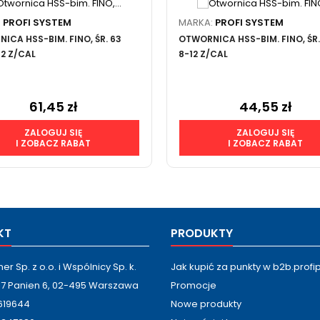
:
PROFI SYSTEM
MARKA:
PROFI SYSTEM
ICA HSS-BIM. FINO, ŚR. 63
OTWORNICA HSS-BIM. FINO, ŚR.
12 Z/CAL
8-12 Z/CAL
61,45 zł
44,55 zł
Cena
Cena
ZALOGUJ SIĘ
ZALOGUJ SIĘ
I ZOBACZ RABAT
I ZOBACZ RABAT
KT
PRODUKTY
ner Sp. z o.o. i Wspólnicy Sp. k.
Jak kupić za punkty w b2b.profip
g 7 Panien 6, 02-495 Warszawa
Promocje
2619644
Nowe produkty