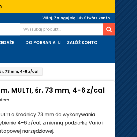
h
Witaj,
Zaloguj się
lub
Stwórz konto
EDAŻE
DO POBRANIA
ZAŁÓŻ KONTO
śr. 73 mm, 4-6 z/cal
. MULTI, śr. 73 mm, 4-6 z/cal
ystem
ULTI o średnicy 73 mm do wykonywania
ienie 4–6 z/cal, zmienną podziałkę Vario i
 stopowej narzędziowej.