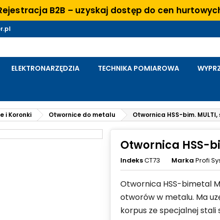
Rejestracja B2B – uzyskaj dostęp do cen hurtowyc
r.pl
ELEKTRONARZĘDZIA
TECHNIKA POMIAROWA
WYPRZ
 i Koronki
Otwornice do metalu
Otwornica HSS-bim. MULTI, 
Otwornica HSS-bim
Indeks
CT73
Marka
Profi S
Otwornica HSS-bimetal M
otworów w metalu. Ma uzęb
korpus ze specjalnej stali