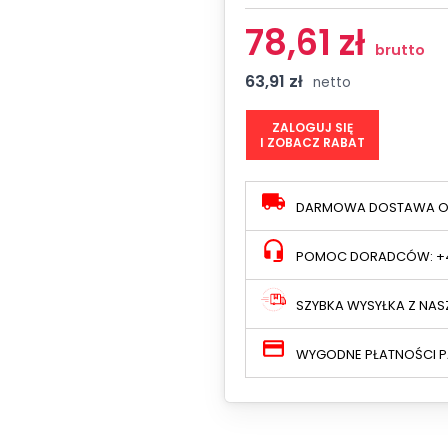
78,61 zł
brutto
63,91 zł
netto
ZALOGUJ SIĘ
I ZOBACZ RABAT
DARMOWA DOSTAWA OD
POMOC DORADCÓW: +48
SZYBKA WYSYŁKA Z NA
WYGODNE PŁATNOŚCI P