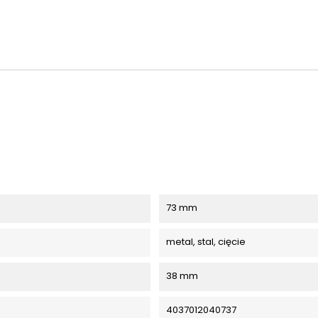
73 mm
metal, stal, cięcie
38 mm
4037012040737