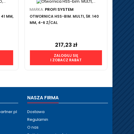
MARKA:
PROFI SYSTEM
MARKA:
 41 MM,
OTWORNICA HSS-BIM. MULTI, ŚR. 140
OTWORNI
MM, 4-6 Z/CAL
MM, 8-1
217,23 zł
Cena
ZALOGUJ SIĘ
I ZOBACZ RABAT
NASZA FIRMA
artner.pl
Dostawa
Regulamin
O nas