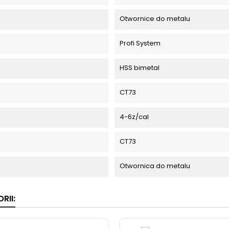
Otwornice do metalu
Profi System
HSS bimetal
CT73
4-6z/cal
CT73
Otwornica do metalu
RII: