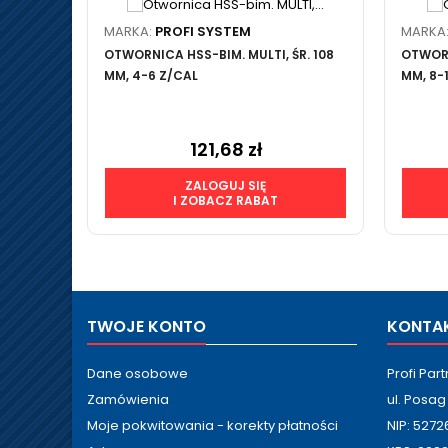
MARKA:
PROFI SYSTEM
MARKA
OTWORNICA HSS-BIM. MULTI, ŚR. 108
OTWORN
MM, 4-6 Z/CAL
MM, 8-
121,68 zł
Cena
ZALOGUJ SIĘ
I ZOBACZ RABAT
TWOJE KONTO
KONTA
Dane osobowe
Profi Part
Zamówienia
ul. Posa
Moje pokwitowania - korekty płatności
NIP: 527