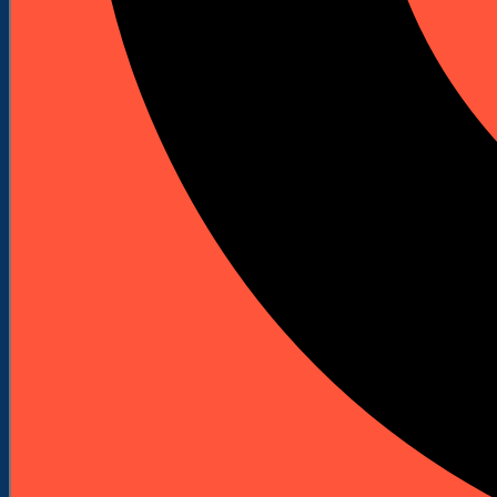
stanowiskami.
267,00 zł
Netto
328,41 zł
brutto
267,00 zł
netto
ZALOGUJ SIĘ
I ZOBACZ RABAT
Darmowa dostawa od 250 zł