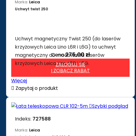
Marka:
Leica
Uchwyt twist 250
Uchwyt magnetyczny Twist 250 (do laserów
krzyżowych Leica Lino L6R i L6G) to uchwyt
275,00 zł
Cena
magnetyczny do mocowania laserów
krzyżowych Leica Lino L6R i L6G.
ZALOGUJ SIĘ
I ZOBACZ RABAT
Więcej

Zapytaj o produkt

Szybki podgląd
Indeks:
727588
Marka:
Leica