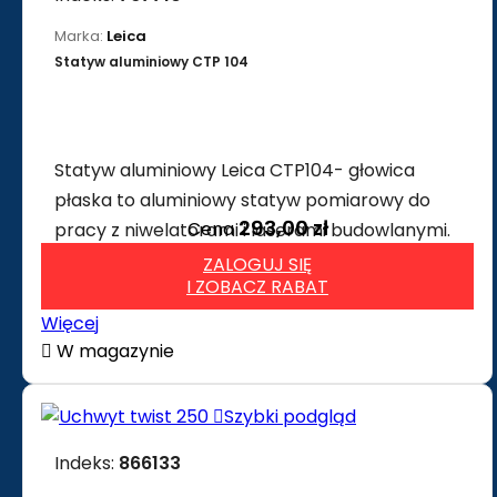
Marka:
Leica
Statyw aluminiowy CTP 104
Statyw aluminiowy Leica CTP104- głowica
płaska to aluminiowy statyw pomiarowy do
293,00 zł
Cena
pracy z niwelatorami i laserami budowlanymi.
ZALOGUJ SIĘ
I ZOBACZ RABAT
Więcej

W magazynie

Szybki podgląd
Indeks:
866133