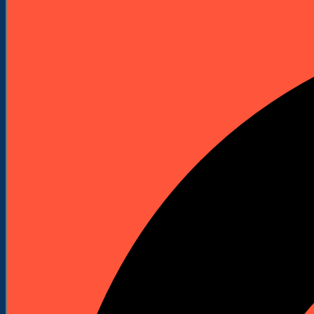
Elektronarzędzia
Technika Pomiarowa
Wyprzedaże


Do Pobrania
Katalogi Produktowe
Pliki Produktowe
Cenniki do pobrania
Załóż Konto
Kontakt
Strona główna
Technika pomiarowa
Niwelatory
Niwelatory optyczne
Akcesoria do niwelatorów optycznych
Łata aluminiowa do niwelatorów optycznych - 7
m