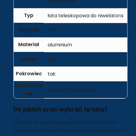
optycznych
Typ
łata teleskopowa do niwelatora
Długość
7 m
Materiał
aluminium
Libelka
tak
Pokrowiec
tak
Zastosowa
pomiary niwelacyjne
nie
Do jakich prac wybrać tę łatę?
Model 7 m będzie odpowiedni do pomiarów
terenowych, kontroli wysokości, prac ziemnych