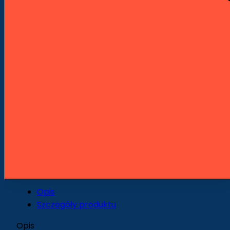
Pomoc doradców: +48 601 904 908
Szybka wysyłka z naszego magazynu
Wygodne płatności PayU
Opis
Szczegóły produktu
Opis