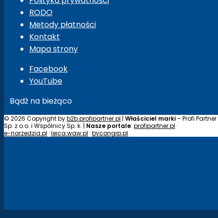
Polityka prywatności
RODO
Metody płatności
Kontakt
Mapa strony
Facebook
YouTube
Bądź na bieżąco
© 2026 Copyright by
b2b.profipartner.pl
|
Właściciel marki
– Profi Partner
Sp. z o.o. i Wspólnicy Sp. k. |
Nasze portale
:
profipartner.pl
·
e-narzedzia.pl
·
leica.waw.pl
·
bycongrp.pl