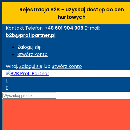
Rejestracja B2B – uzyskaj dostęp do cen
hurtowych
Kontakt
Telefon:
+48 601 904 908
E-mail:
b2b@profipartner.pl
Zaloguj się
Stwórz konto
Witaj,
Zaloguj się
lub
Stwórz konto


Strona główna
Maszyny Budowlane
Akcesoria