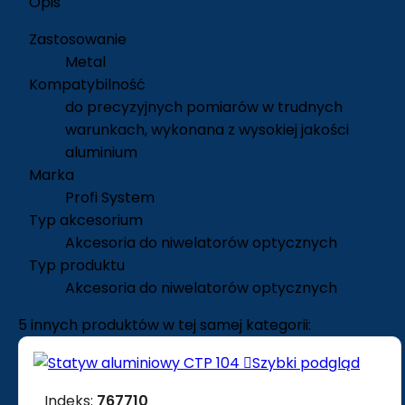
Opis
Zastosowanie
Metal
Kompatybilność
do precyzyjnych pomiarów w trudnych
warunkach, wykonana z wysokiej jakości
aluminium
Marka
Profi System
Typ akcesorium
Akcesoria do niwelatorów optycznych
Typ produktu
Akcesoria do niwelatorów optycznych
5 innych produktów w tej samej kategorii:

Szybki podgląd
Indeks:
767710