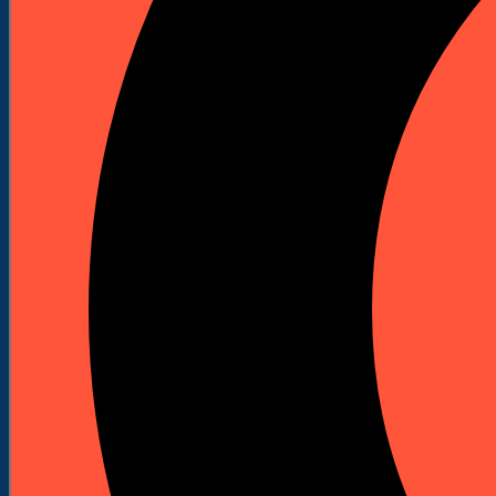



Łata aluminiowa do niwelatorów
optycznych - 7 m
Indeks
617
Marka
Profi System
Łata teleskopowa 7 m w pokrowcu do pomiarów
niwelacyjnych z niwelatorami optycznymi.
Aluminiowa konstrukcja, wbudowana libelka i
pokrowiec ułatwiają pracę oraz transport między