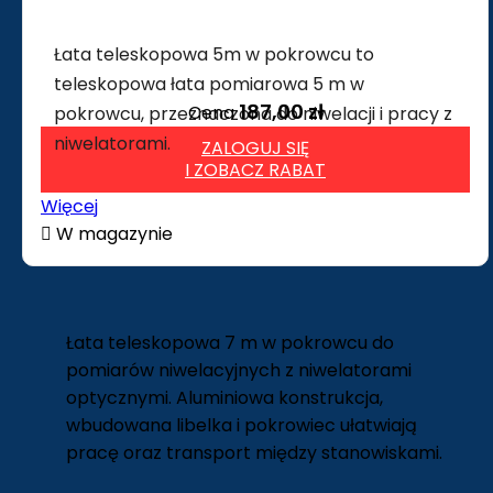
Łata teleskopowa 5m w pokrowcu to
teleskopowa łata pomiarowa 5 m w
187,00 zł
Cena
pokrowcu, przeznaczona do niwelacji i pracy z
niwelatorami.
ZALOGUJ SIĘ
I ZOBACZ RABAT
Więcej

W magazynie
Łata teleskopowa 7 m w pokrowcu do
pomiarów niwelacyjnych z niwelatorami
optycznymi. Aluminiowa konstrukcja,
wbudowana libelka i pokrowiec ułatwiają
pracę oraz transport między stanowiskami.