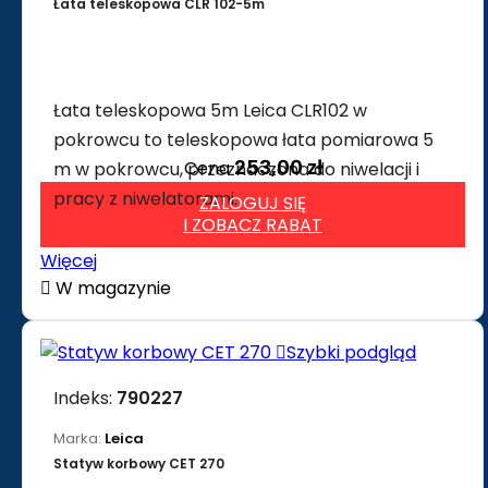
Łata teleskopowa CLR 102-5m
Łata teleskopowa 5m Leica CLR102 w
pokrowcu to teleskopowa łata pomiarowa 5
253,00 zł
Cena
m w pokrowcu, przeznaczona do niwelacji i
pracy z niwelatorami.
ZALOGUJ SIĘ
I ZOBACZ RABAT
Więcej

W magazynie

Szybki podgląd
Indeks:
790227
Marka:
Leica
Statyw korbowy CET 270