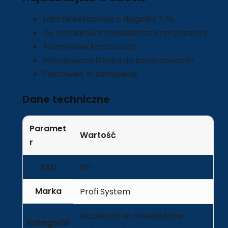
Łata teleskopowa o długości 7 m.
Do pomiarów z niwelatorami optycznymi.
Aluminiowa konstrukcja.
Wbudowana libelka do poziomowania.
Pokrowiec w komplecie.
Dane techniczne
Paramet
Wartość
r
SKU
617
Marka
Profi System
Akcesoria do niwelatorów
Kategoria