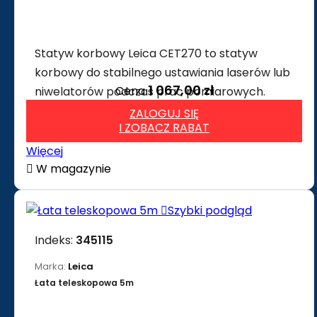
Statyw korbowy Leica CET270 to statyw
korbowy do stabilnego ustawiania laserów lub
1 067,00 zł
Cena
niwelatorów podczas prac pomiarowych.
ZALOGUJ SIĘ
I ZOBACZ RABAT
Więcej

W magazynie

Szybki podgląd
Indeks:
345115
Marka:
Leica
Łata teleskopowa 5m